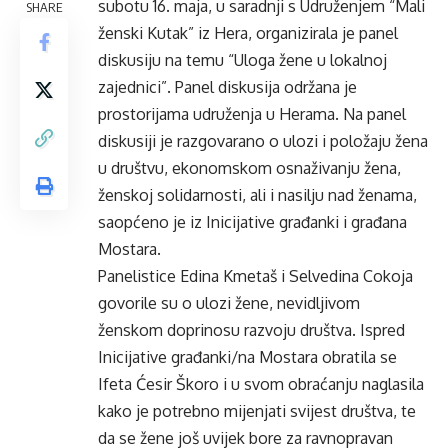
subotu 16. maja, u saradnji s Udruženjem “Mali
SHARE
ženski Kutak” iz Hera, organizirala je panel
diskusiju na temu “Uloga žene u lokalnoj
zajednici”. Panel diskusija održana je
prostorijama udruženja u Herama. Na panel
diskusiji je razgovarano o ulozi i položaju žena
u društvu, ekonomskom osnaživanju žena,
ženskoj solidarnosti, ali i nasilju nad ženama,
saopćeno je iz Inicijative građanki i građana
Mostara.
Panelistice Edina Kmetaš i Selvedina Cokoja
govorile su o ulozi žene, nevidljivom
ženskom doprinosu razvoju društva. Ispred
Inicijative građanki/na Mostara obratila se
Ifeta Ćesir Škoro i u svom obraćanju naglasila
kako je potrebno mijenjati svijest društva, te
da se žene još uvijek bore za ravnopravan