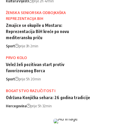
Kultura
Vijesti
prije 2h 47min
ŽENSKA SENIORSKA ODBOJKAŠKA
REPREZENTACIJA BIH
Zmajice se okupile u Mostaru:
Reprezentacija BiH kreće po novu
mediteransku priču
Sport
prije 3h 2min
PRVO KOLO
Velež želi pozitivan start protiv
favorizovanog Borca
Sport
prije 5h 20min
BOGATSTVO RAZLIČITOSTI
Održana Konjička sehara: 26 godina tradicije
Hercegovina
prije 5h 32min