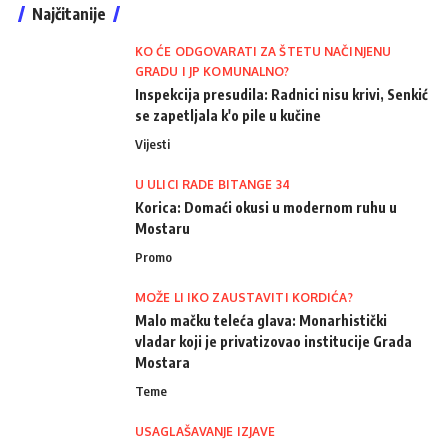
Najčitanije
KO ĆE ODGOVARATI ZA ŠTETU NAČINJENU
GRADU I JP KOMUNALNO?
Inspekcija presudila: Radnici nisu krivi, Senkić
se zapetljala k'o pile u kučine
Vijesti
U ULICI RADE BITANGE 34
Korica: Domaći okusi u modernom ruhu u
Mostaru
Promo
MOŽE LI IKO ZAUSTAVITI KORDIĆA?
Malo mačku teleća glava: Monarhistički
vladar koji je privatizovao institucije Grada
Mostara
Teme
USAGLAŠAVANJE IZJAVE