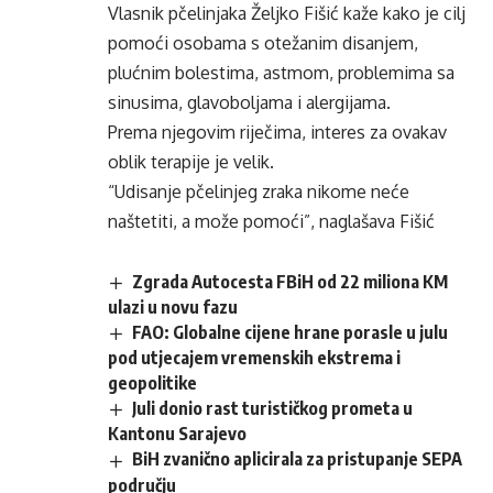
Vlasnik pčelinjaka Željko Fišić kaže kako je cilj
pomoći osobama s otežanim disanjem,
plućnim bolestima, astmom, problemima sa
sinusima, glavoboljama i alergijama.
Prema njegovim riječima, interes za ovakav
oblik terapije je velik.
“Udisanje pčelinjeg zraka nikome neće
naštetiti, a može pomoći”, naglašava Fišić
Zgrada Autocesta FBiH od 22 miliona KM
ulazi u novu fazu
FAO: Globalne cijene hrane porasle u julu
pod utjecajem vremenskih ekstrema i
geopolitike
Juli donio rast turističkog prometa u
Kantonu Sarajevo
BiH zvanično aplicirala za pristupanje SEPA
području