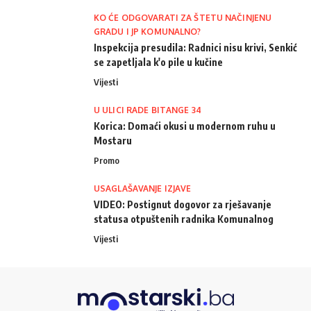
KO ĆE ODGOVARATI ZA ŠTETU NAČINJENU
GRADU I JP KOMUNALNO?
Inspekcija presudila: Radnici nisu krivi, Senkić
se zapetljala k'o pile u kučine
Vijesti
U ULICI RADE BITANGE 34
Korica: Domaći okusi u modernom ruhu u
Mostaru
Promo
USAGLAŠAVANJE IZJAVE
VIDEO: Postignut dogovor za rješavanje
statusa otpuštenih radnika Komunalnog
Vijesti