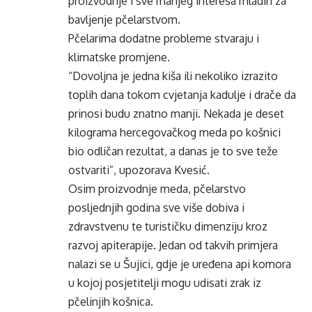
proizvodnje i sve manjeg interesa mladih za
bavljenje pčelarstvom.
Pčelarima dodatne probleme stvaraju i
klimatske promjene.
“Dovoljna je jedna kiša ili nekoliko izrazito
toplih dana tokom cvjetanja kadulje i drače da
prinosi budu znatno manji. Nekada je deset
kilograma hercegovačkog meda po košnici
bio odličan rezultat, a danas je to sve teže
ostvariti”, upozorava Kvesić.
Osim proizvodnje meda, pčelarstvo
posljednjih godina sve više dobiva i
zdravstvenu te turističku dimenziju kroz
razvoj apiterapije. Jedan od takvih primjera
nalazi se u Šujici, gdje je uređena api komora
u kojoj posjetitelji mogu udisati zrak iz
pčelinjih košnica.