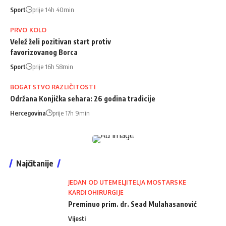
Sport
prije 14h 40min
PRVO KOLO
Velež želi pozitivan start protiv
favorizovanog Borca
Sport
prije 16h 58min
BOGATSTVO RAZLIČITOSTI
Održana Konjička sehara: 26 godina tradicije
Hercegovina
prije 17h 9min
Najčitanije
JEDAN OD UTEMELJITELJA MOSTARSKE
KARDIOHIRURGIJE
Preminuo prim. dr. Sead Mulahasanović
Vijesti