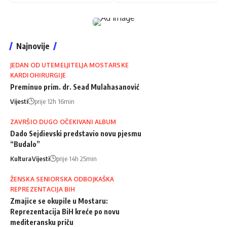
Najnovije
JEDAN OD UTEMELJITELJA MOSTARSKE
KARDIOHIRURGIJE
Preminuo prim. dr. Sead Mulahasanović
Vijesti
prije 12h 16min
ZAVRŠIO DUGO OČEKIVANI ALBUM
Dado Sejdievski predstavio novu pjesmu
“Budalo”
Kultura
Vijesti
prije 14h 25min
ŽENSKA SENIORSKA ODBOJKAŠKA
REPREZENTACIJA BIH
Zmajice se okupile u Mostaru:
Reprezentacija BiH kreće po novu
mediteransku priču