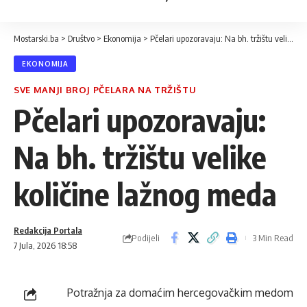
Mostarski.ba
>
Društvo
>
Ekonomija
>
Pčelari upozoravaju: Na bh. tržištu velike količine lažnog meda
EKONOMIJA
SVE MANJI BROJ PČELARA NA TRŽIŠTU
Pčelari upozoravaju:
Na bh. tržištu velike
količine lažnog meda
Redakcija Portala
Podijeli
3 Min Read
7 Jula, 2026 18:58
Potražnja za domaćim hercegovačkim medom