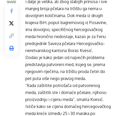
i dalje je velika, ali zbog slabijih prinosa i sve
SHARE
manjeg broja pčelara na tržištu ga nema u
dovoljnim količinama. Dok meda iz drugih
krajeva BiH, poput bagremovog iz Posavine,
ima dovoljno, specifičnog hercegovačkog
meda hronično nedostaje, kazao je za Fenu
predsjednik Saveza pčelara Hercegovačko-
neretvanskog kantona Boras Kvesić.
Dodao je kako jedan od najvećih problema
predstavlja patvoreni med, kojeg se, prema
njegovim riječima, na tržištu proda četiri do
pet puta više nego pravog meda.
“Kada zaštitite potrošača od patvorenog
meda, zaštitili ste i domaće pčelare, njihovu
proizvodnju i cijenu meda”, smatra Kvesić.
Ističe kako se cijena domaćeg hercegovačkog
meda kreće između 25 i 30 maraka po