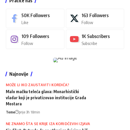
Pratite nas
50K
Followers
163
Followers
Like
Follow
109
Followers
1K
Subscribers
Follow
Subscribe
Najnovije
MOŽE LI IKO ZAUSTAVITI KORDIĆA?
Malo mačku teleća glava: Monarhistički
vladar koji je privatizovao institucije Grada
Mostara
Teme
prije 3h 18min
NE ZNAMO ŠTA SE KRIJE IZA KORIDĆEVIH IZJAVA