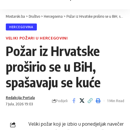
Mostarski.ba
>
Društvo
>
Hercegovina
>
Požar iz Hrvatske proširio se u BiH, spašavaju se kuće
HERCEGOVINA
VELIKI POŽARI U HERCEGOVINI
Požar iz Hrvatske
proširio se u BiH,
spašavaju se kuće
Redakcija Portala
Podijeli
1 Min Read
7 Jula, 2026 19:03
Veliki požar koji je izbio u ponedjeljak navečer