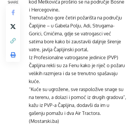
kod Metkovića proširio se na područje Bosne
SHARE
i Hercegovine.
Trenutačno gore četiri požarišta na području
Čapljine – u Gabela Polju, Adi, Strugama-
Gorici, Crnićima, gdje se vatrogasci već
satima bore kako bi zaustavili daljnje širenje
vatre, javlja Čapljinski portal.
Iz Profesionalne vatrogasne jedinice (PVP)
Čapljina rekli su za Fenu kako je riječ o požaru
velikih razmjera i da se trenutno spašavaju
kuće.
“Kuće su ugrožene, sve raspoložive snage su
na terenu, a dolazi i pomoć iz drugih gradova”,
kažu iz PVP-a Čapljina, dodavši da im u
gašenju pomažu i dva Air Tractora.
(Mostarski.ba)