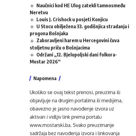
Naučnici kod HE Ulog zatekli tamnosmeđu
Neretvu
Louis J. Crishock u posjeti Konjicu
U Stocu obilježena 33. godišnjica stradanja i
progona Bošnjaka
Zaboravljeni harem u Hercegovini čuva
stoljetnu priču o Bošnjacima
Održani „12. Bjelopoljski dani folkora-
Mostar 2026“
Napomena
Ukoliko se ovaj tekst prenosi, preuzima ili
objavljuje na drugim portalima ili medijima,
obavezno je jasno navođenje izvora uz
aktivan i vidljiv link prema portalu
www.mostarski.ba
. Svako preuzimanje
sadržaja bez navođenja izvora i linkovanja