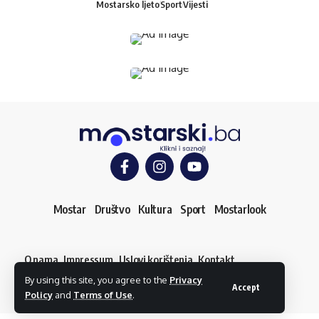
Mostarsko ljeto
Sport
Vijesti
Mostar
Društvo
Kultura
Sport
Mostarlook
O nama
Impressum
Uslovi korištenja
Kontakt
Dojavi vijest
By using this site, you agree to the
Privacy
© mostarski.ba. Sva prava pridržana
Accept
Policy
and
Terms of Use
.