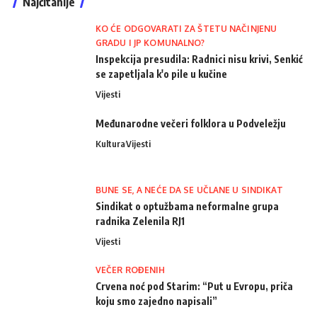
Najčitanije
KO ĆE ODGOVARATI ZA ŠTETU NAČINJENU
GRADU I JP KOMUNALNO?
Inspekcija presudila: Radnici nisu krivi, Senkić
se zapetljala k'o pile u kučine
Vijesti
Međunarodne večeri folklora u Podveležju
Kultura
Vijesti
BUNE SE, A NEĆE DA SE UČLANE U SINDIKAT
Sindikat o optužbama neformalne grupa
radnika Zelenila RJ1
Vijesti
VEČER ROĐENIH
Crvena noć pod Starim: “Put u Evropu, priča
koju smo zajedno napisali”