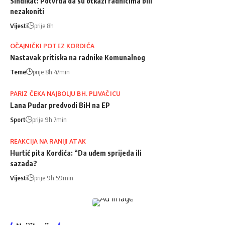
Sindikat: Potvrda da su otkazi radnicima bili
nezakoniti
Vijesti
prije 8h
OČAJNIČKI POTEZ KORDIĆA
Nastavak pritiska na radnike Komunalnog
Teme
prije 8h 47min
PARIZ ČEKA NAJBOLJU BH. PLIVAČICU
Lana Pudar predvodi BiH na EP
Sport
prije 9h 7min
REAKCIJA NA RANIJI ATAK
Hurtić pita Kordića: “Da uđem sprijeda ili
sazada?
Vijesti
prije 9h 59min