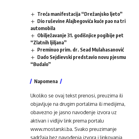
Treća manifestacija “Drežanjsko ljeto”
Dio ruševine Alajbegovića kuće pao na tri
automobila
Obilježavanje 31. godišnjice pogibije pet
“Zlatnih ljiljana”
Preminuo prim. dr. Sead Mulahasanović
Dado Sejdievski predstavio novu pjesmu
“Budalo”
Napomena
Ukoliko se ovaj tekst prenosi, preuzima ili
objavljuje na drugim portalima ili medijima,
obavezno je jasno navođenje izvora uz
aktivan i vidljiv link prema portalu
www.mostarski.ba
. Svako preuzimanje
sadržaja bez navođenja izvora i linkovanja