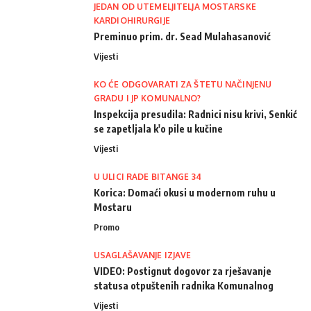
JEDAN OD UTEMELJITELJA MOSTARSKE
KARDIOHIRURGIJE
Preminuo prim. dr. Sead Mulahasanović
Vijesti
KO ĆE ODGOVARATI ZA ŠTETU NAČINJENU
GRADU I JP KOMUNALNO?
Inspekcija presudila: Radnici nisu krivi, Senkić
se zapetljala k'o pile u kučine
Vijesti
U ULICI RADE BITANGE 34
Korica: Domaći okusi u modernom ruhu u
Mostaru
Promo
USAGLAŠAVANJE IZJAVE
VIDEO: Postignut dogovor za rješavanje
statusa otpuštenih radnika Komunalnog
Vijesti