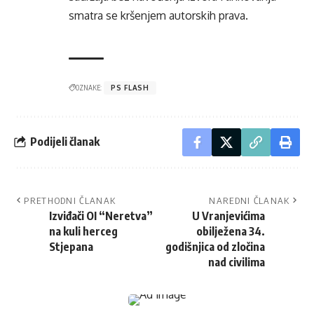
smatra se kršenjem autorskih prava.
OZNAKE:
PS FLASH
Podijeli članak
PRETHODNI ČLANAK
NAREDNI ČLANAK
Izviđači OI “Neretva”
U Vranjevićima
na kuli herceg
obilježena 34.
Stjepana
godišnjica od zločina
nad civilima