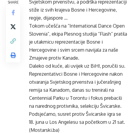
Svjetskom prvenstvu, a podrška reprezentaciji
SHARE
stiže iz svih krajeva Bosne i Hercegovine,
regije, dijaspore …
Tokom učešća na “International Dance Open
Slovenia”, ekipa Plesnog studija “Flash” pratila
je utakmicu reprezentacije Bosne i
Hercegovine i svim srcem navijala za naše
Zmajeve protiv Kanade.
Daleko od kuće, ali uvijek uz BiH!, poručili su.
Reprezentativci Bosne i Hercegovine nakon
otvaranja Svjetskog prvenstva i jučerašnjeg
remija sa Kanadom, danas su trenirali na
Centennial Parku u Torontu i fokus prebacili
na narednog protivnika, selekciju Švicarske.
Podsjećamo, susret protiv Švicarske igra se
18. juna u Los Angelesu sa početkom u 21 sat.
(Mostarski.ba)