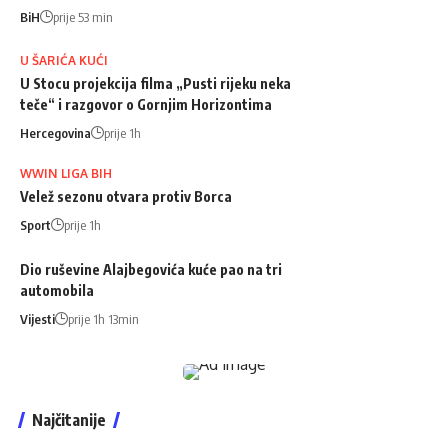
BiH
prije 53 min
U ŠARIĆA KUĆI
U Stocu projekcija filma „Pusti rijeku neka
teče“ i razgovor o Gornjim Horizontima
Hercegovina
prije 1h
WWIN LIGA BIH
Velež sezonu otvara protiv Borca
Sport
prije 1h
Dio ruševine Alajbegovića kuće pao na tri
automobila
Vijesti
prije 1h 13min
Najčitanije