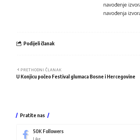
navođenje izvora
navođenja izvora
Podijeli članak
PRETHODNI ČLANAK
U Konjicu počeo Festival glumaca Bosne i Hercegovine
Pratite nas
50K
Followers
Like