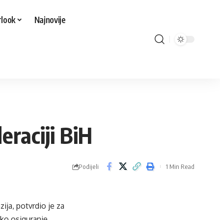
look
Najnovije
eraciji BiH
Podijeli
1 Min Read
ija, potvrdio je za
sko osiguranje.