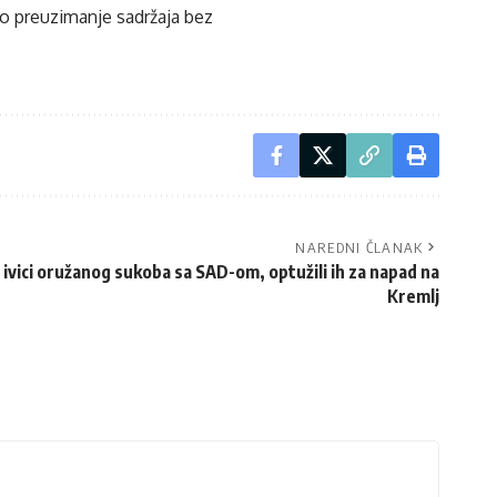
ko preuzimanje sadržaja bez
NAREDNI ČLANAK
a ivici oružanog sukoba sa SAD-om, optužili ih za napad na
Kremlj