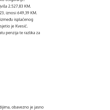
jviša 2.527,83 KM.
423, iznosi 649,39 KM.
ca između isplaćenog
jetio je Kvesić.
tu penzija te razlika za
edijima, obavezno je jasno