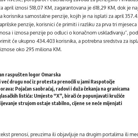
za april iznosi 518,07 KM, zagarantovana je 618,29 KM, dok je na
a korisnika samostalne penzije, kojih je na isplati za april 357.
prilske penzije, korisnici će primiti i razliku za prva tri mjese
nosa i iznosa penzije po odluci o konačnom usklađivanju”, pods
 primit će ukupno 434.403 korisnika, a potrebna sredstva za ispla
a iznose oko 295 miliona KM.
dan raspušten logor Omarska
i već drugu noć iz protesta prenoćili u jami Raspotočje
ava: Pojačan saobraćaj, radovi i duža čekanja na granicama
glasačkih listića: Umjesto “X”, birači će popunjavati kružiće
jevanje strujom ostaje stabilno, cijene se neće mijenjati
tekst prenosi, preuzima ili objavljuje na drugim portalima ili m