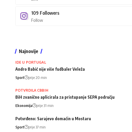
109
Followers
Follow
Najnovije
IDE U PORTUGAL
Andro Babić nije više fudbaler Veleža
Sport
prije 20 min
POTVRDILA CBBIH
BiH zvanično aplicirala za pristupanje SEPA području
Ekonomija
prije 31 min
Potvrđeno: Sarajevo domaćin u Mostaru
Sport
prije 37 min