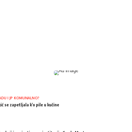
ADU I JP KOMUNALNO?
ić se zapetljala k'o pile u kučine