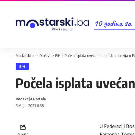
10 godina sa
Mostarski.ba
>
Društvo
>
BiH
>
Počela isplata uvećanih aprilskih penzija u Fe
BIH
Počela isplata uvećani
Redakcija Portala
5 Maja, 2023 6:58
U Federaciji Bos
Faktor.ba Tomisl
SHARE