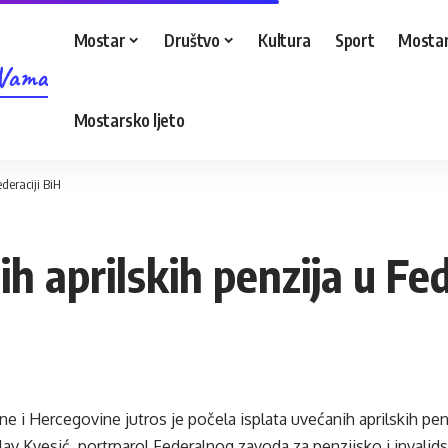
Mostar
Društvo
Kultura
Sport
Mostar
 Vama
Mostarsko ljeto
deraciji BiH
h aprilskih penzija u Fed
ne i Hercegovine jutros je počela isplata uvećanih aprilskih penz
av Kvesić, portrparol Federalnog zavoda za penzijsko i invalid