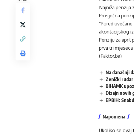
Najniža penzija 
Prosječna penzij
“Pored uvećane a
akontacijskog iz
Penziju za april
prva tri mjesec
(Faktor.ba)
Na današnji 
Zenički rudar
BiHAMK upozor
Dizajn novih 
EPBiH: Snabdi
Napomena
Ukoliko se ovaj 