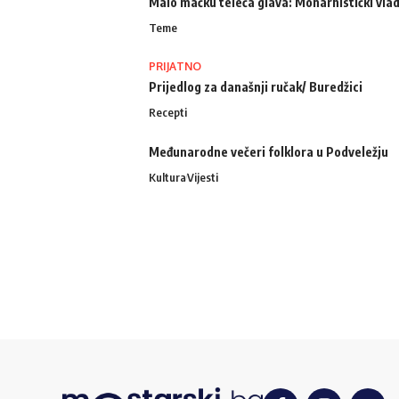
Malo mačku teleća glava: Monarhistički vlad
Teme
PRIJATNO
Prijedlog za današnji ručak/ Buredžici
Recepti
Međunarodne večeri folklora u Podveležju
Kultura
Vijesti