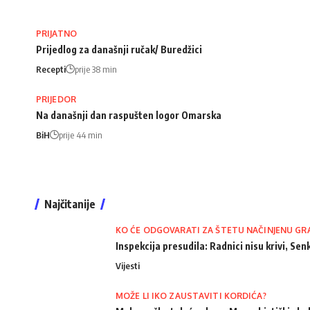
PRIJATNO
Prijedlog za današnji ručak/ Buredžici
Recepti
prije 38 min
PRIJEDOR
Na današnji dan raspušten logor Omarska
BiH
prije 44 min
Najčitanije
KO ĆE ODGOVARATI ZA ŠTETU NAČINJENU GR
Inspekcija presudila: Radnici nisu krivi, Senk
Vijesti
MOŽE LI IKO ZAUSTAVITI KORDIĆA?