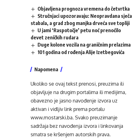
Objavljena prognoza vremena do četvrtka
Stručnjaci upozoravaju: Neopravdana sječa
stabala, a grad zbog manjka drveća sve topliji
U jami ‘Raspotočje’ petu noć prenoćilo
devet zeničkih rudara
Duge kolone vozila na graničnim prelazima
101 godina od rođenja Alije Izetbegovića
Napomena
Ukoliko se ovaj tekst prenosi, preuzima ili
objavljuje na drugim portalima ili medijima,
obavezno je jasno navođenje izvora uz
aktivan i vidljiv link prema portalu
www.mostarski.ba
. Svako preuzimanje
sadržaja bez navođenja izvora i linkovanja
smatra se kršenjem autorskih prava.