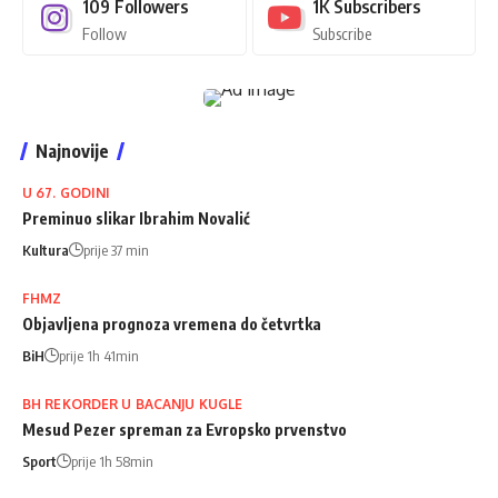
109
Followers
1K
Subscribers
Follow
Subscribe
Najnovije
U 67. GODINI
Preminuo slikar Ibrahim Novalić
Kultura
prije 37 min
FHMZ
Objavljena prognoza vremena do četvrtka
BiH
prije 1h 41min
BH REKORDER U BACANJU KUGLE
Mesud Pezer spreman za Evropsko prvenstvo
Sport
prije 1h 58min