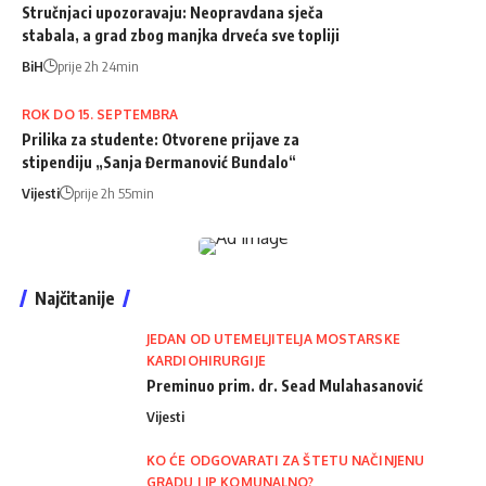
Stručnjaci upozoravaju: Neopravdana sječa
stabala, a grad zbog manjka drveća sve topliji
BiH
prije 2h 24min
ROK DO 15. SEPTEMBRA
Prilika za studente: Otvorene prijave za
stipendiju „Sanja Đermanović Bundalo“
Vijesti
prije 2h 55min
Najčitanije
JEDAN OD UTEMELJITELJA MOSTARSKE
KARDIOHIRURGIJE
Preminuo prim. dr. Sead Mulahasanović
Vijesti
KO ĆE ODGOVARATI ZA ŠTETU NAČINJENU
GRADU I JP KOMUNALNO?