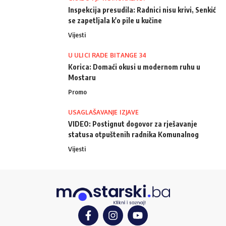
Inspekcija presudila: Radnici nisu krivi, Senkić
se zapetljala k'o pile u kučine
Vijesti
U ULICI RADE BITANGE 34
Korica: Domaći okusi u modernom ruhu u
Mostaru
Promo
USAGLAŠAVANJE IZJAVE
VIDEO: Postignut dogovor za rješavanje
statusa otpuštenih radnika Komunalnog
Vijesti