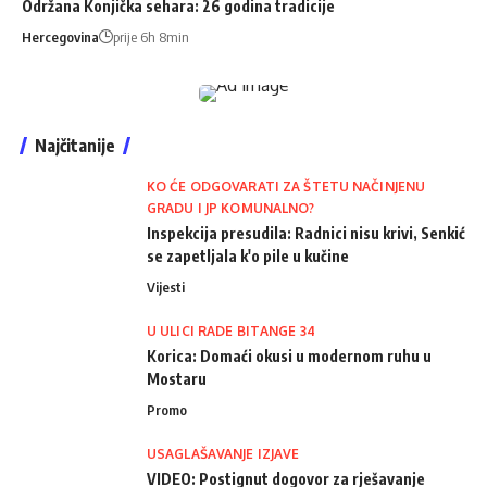
Održana Konjička sehara: 26 godina tradicije
Hercegovina
prije 6h 8min
Najčitanije
KO ĆE ODGOVARATI ZA ŠTETU NAČINJENU
GRADU I JP KOMUNALNO?
Inspekcija presudila: Radnici nisu krivi, Senkić
se zapetljala k'o pile u kučine
Vijesti
U ULICI RADE BITANGE 34
Korica: Domaći okusi u modernom ruhu u
Mostaru
Promo
USAGLAŠAVANJE IZJAVE
VIDEO: Postignut dogovor za rješavanje