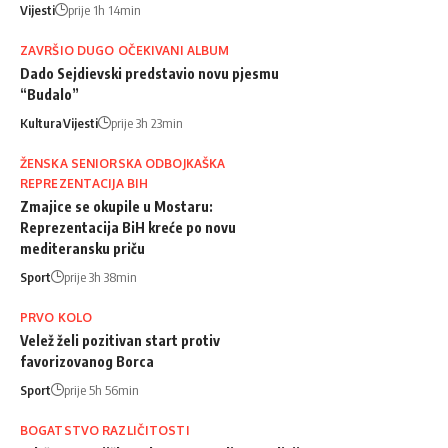
Vijesti
prije 1h 14min
ZAVRŠIO DUGO OČEKIVANI ALBUM
Dado Sejdievski predstavio novu pjesmu
“Budalo”
Kultura
Vijesti
prije 3h 23min
ŽENSKA SENIORSKA ODBOJKAŠKA
REPREZENTACIJA BIH
Zmajice se okupile u Mostaru:
Reprezentacija BiH kreće po novu
mediteransku priču
Sport
prije 3h 38min
PRVO KOLO
Velež želi pozitivan start protiv
favorizovanog Borca
Sport
prije 5h 56min
BOGATSTVO RAZLIČITOSTI