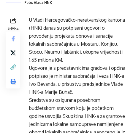
Foto: Vlada HNK
U Vladi Hercegovačko-neretvanskog kantona
(HNK) danas su potpisani ugovori o
SHARE
provođenju projekata obnove i sanacije
lokalnih saobraćajnica u Mostaru, Konjicu,
Stocu, Neumu i Jablanici, ukupne vrijednosti
1,65 miliona KM.
Ugovore je s predstavnicima gradova i općina
potpisao je ministar saobraćaja i veza HNK-a
Ivo Bevanda, u prisustvu predsjednice Vlade
HNK-a Marije Buhač.
Sredstva su osigurana posebnom
budžetskom stavkom koju je početkom
godine usvojila Skupština HNK-a za grantove
jedinicama lokalne samouprave namijenjene
obnovi lokalnih saobraćajnica, saopćeno je iz