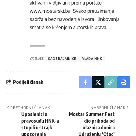
aktivan i vidljiv link prema portalu
www.mostarski.ba
. Svako preuzimanje
sadržaja bez navođenja izvora i linkovanja
smatra se kršenjem autorskih prava.
OZNAKE:
SAOBRAĆAJNICE
VLADA HNK
Podijeli članak
PRETHODNI ČLANAK
NAREDNI ČLANAK
Uposlenici u
Mostar Summer Fest
pravosuđu HNK-a
dio prihoda od
stupili u štrajk
ulaznica donira
upozorenja
Udruženju ‘Otac’