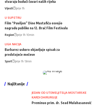
stvaraju budući čuvari naših rijeka
Vijesti
prije 1h
U SUPETRU
Film “Paviljon” Dine Mustafića osvojio
nagradu publike na 12. Brač Film Festivalu
Region
prije 1h 10min
LIGA NACIJA
Barbarez uskoro objavljuje spisak za
predstojeće mečeve
Sport
prije 1h 13min
Najčitanije
JEDAN OD UTEMELJITELJA MOSTARSKE
KARDIOHIRURGIJE
Preminuo prim. dr. Sead Mulahasanović