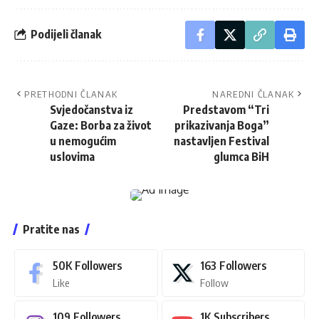
Podijeli članak
PRETHODNI ČLANAK
NAREDNI ČLANAK
Svjedočanstva iz
Predstavom “Tri
Gaze: Borba za život
prikazivanja Boga”
u nemogućim
nastavljen Festival
uslovima
glumca BiH
Pratite nas
50K
Followers
163
Followers
Like
Follow
109
Followers
1K
Subscribers