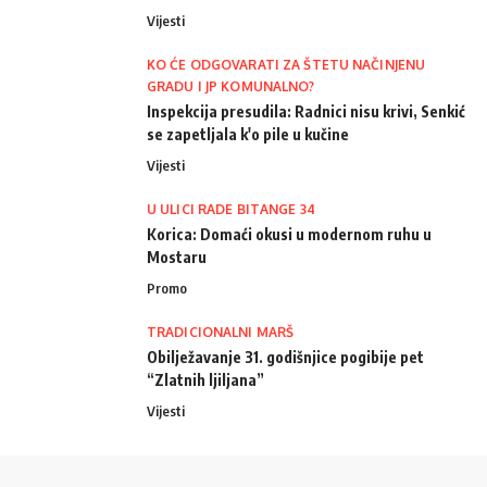
Vijesti
KO ĆE ODGOVARATI ZA ŠTETU NAČINJENU
GRADU I JP KOMUNALNO?
Inspekcija presudila: Radnici nisu krivi, Senkić
se zapetljala k'o pile u kučine
Vijesti
U ULICI RADE BITANGE 34
Korica: Domaći okusi u modernom ruhu u
Mostaru
Promo
TRADICIONALNI MARŠ
Obilježavanje 31. godišnjice pogibije pet
“Zlatnih ljiljana”
Vijesti