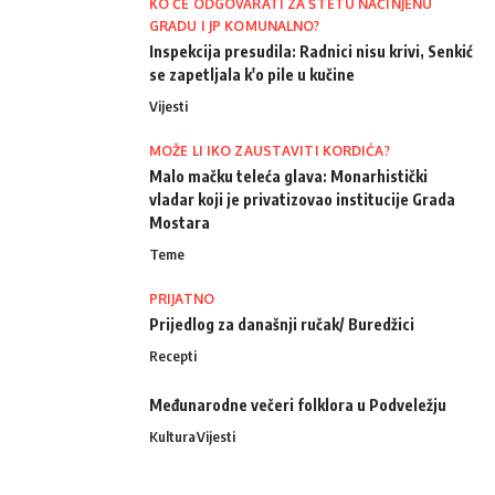
KO ĆE ODGOVARATI ZA ŠTETU NAČINJENU
GRADU I JP KOMUNALNO?
Inspekcija presudila: Radnici nisu krivi, Senkić
se zapetljala k'o pile u kučine
Vijesti
MOŽE LI IKO ZAUSTAVITI KORDIĆA?
Malo mačku teleća glava: Monarhistički
vladar koji je privatizovao institucije Grada
Mostara
Teme
PRIJATNO
Prijedlog za današnji ručak/ Buredžici
Recepti
Međunarodne večeri folklora u Podveležju
Kultura
Vijesti