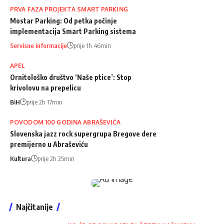
PRVA FAZA PROJEKTA SMART PARKING
Mostar Parking: Od petka počinje
implementacija Smart Parking sistema
Servisne informacije
prije 1h 46min
APEL
Ornitološko društvo ‘Naše ptice’: Stop
krivolovu na prepelicu
BiH
prije 2h 17min
POVODOM 100 GODINA ABRAŠEVIĆA
Slovenska jazz rock supergrupa Bregove dere
premijerno u Abraševiću
Kultura
prije 2h 25min
Najčitanije