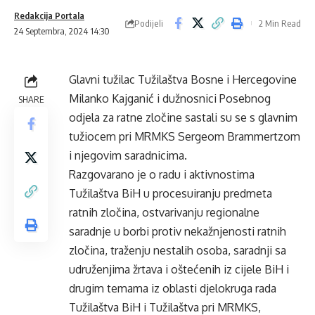
Redakcija Portala
Podijeli
2 Min Read
24 Septembra, 2024 14:30
Glavni tužilac Tužilaštva Bosne i Hercegovine
Milanko Kajganić i dužnosnici Posebnog
SHARE
odjela za ratne zločine sastali su se s glavnim
tužiocem pri MRMKS Sergeom Brammertzom
i njegovim saradnicima.
Razgovarano je o radu i aktivnostima
Tužilaštva BiH u procesuiranju predmeta
ratnih zločina, ostvarivanju regionalne
saradnje u borbi protiv nekažnjenosti ratnih
zločina, traženju nestalih osoba, saradnji sa
udruženjima žrtava i oštećenih iz cijele BiH i
drugim temama iz oblasti djelokruga rada
Tužilaštva BiH i Tužilaštva pri MRMKS,