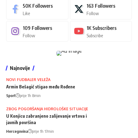
50K
Followers
163
Followers
Like
Follow
109
Followers
1K
Subscribers
Follow
Subscribe
Najnovije
NOVI FUDBALER VELEŽA
Armin Bešagić stigao među Rođene
Sport
prije 1h 8min
ZBOG POGORŠANJA HIDROLOŠKE SITUACIJE
U Konjicu zabranjeno zalijevanje vrtova i
javnih površina
Hercegovina
prije 1h 17min