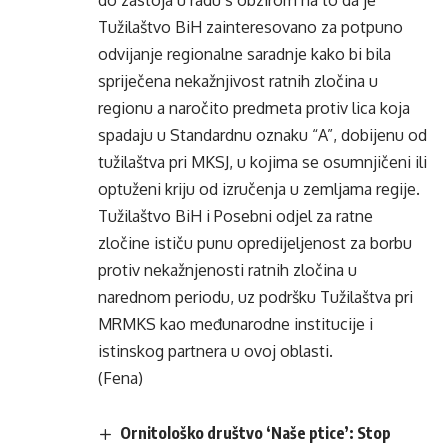
do zastoja u radu s obzirom na to da je
Tužilaštvo BiH zainteresovano za potpuno
odvijanje regionalne saradnje kako bi bila
spriječena nekažnjivost ratnih zločina u
regionu a naročito predmeta protiv lica koja
spadaju u Standardnu oznaku “A”, dobijenu od
tužilaštva pri MKSJ, u kojima se osumnjičeni ili
optuženi kriju od izručenja u zemljama regije.
Tužilaštvo BiH i Posebni odjel za ratne
zločine ističu punu opredijeljenost za borbu
protiv nekažnjenosti ratnih zločina u
narednom periodu, uz podršku Tužilaštva pri
MRMKS kao međunarodne institucije i
istinskog partnera u ovoj oblasti.
(Fena)
Ornitološko društvo ‘Naše ptice’: Stop