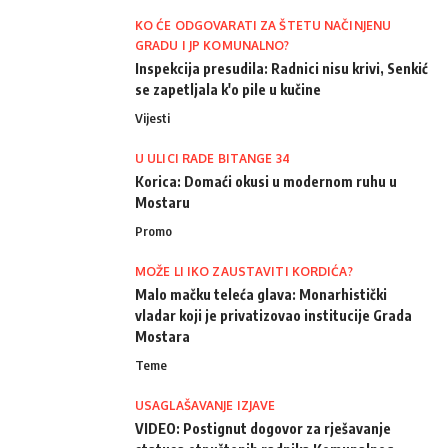
KO ĆE ODGOVARATI ZA ŠTETU NAČINJENU
GRADU I JP KOMUNALNO?
Inspekcija presudila: Radnici nisu krivi, Senkić
se zapetljala k'o pile u kučine
Vijesti
U ULICI RADE BITANGE 34
Korica: Domaći okusi u modernom ruhu u
Mostaru
Promo
MOŽE LI IKO ZAUSTAVITI KORDIĆA?
Malo mačku teleća glava: Monarhistički
vladar koji je privatizovao institucije Grada
Mostara
Teme
USAGLAŠAVANJE IZJAVE
VIDEO: Postignut dogovor za rješavanje