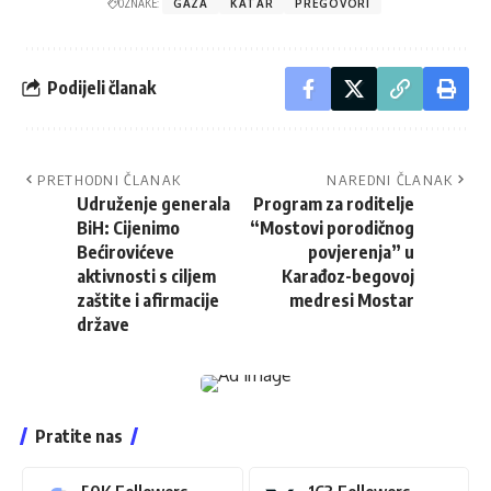
OZNAKE:
GAZA
KATAR
PREGOVORI
Podijeli članak
PRETHODNI ČLANAK
NAREDNI ČLANAK
Udruženje generala
Program za roditelje
BiH: Cijenimo
“Mostovi porodičnog
Bećirovićeve
povjerenja” u
aktivnosti s ciljem
Karađoz-begovoj
zaštite i afirmacije
medresi Mostar
države
Pratite nas