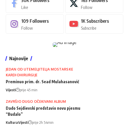
50K
Followers
163
Followers
Like
Follow
109
Followers
1K
Subscribers
Follow
Subscribe
Najnovije
JEDAN OD UTEMELJITELJA MOSTARSKE
KARDIOHIRURGIJE
Preminuo prim. dr. Sead Mulahasanović
Vijesti
prije 45 min
ZAVRŠIO DUGO OČEKIVANI ALBUM
Dado Sejdievski predstavio novu pjesmu
“Budalo”
Kultura
Vijesti
prije 2h 54min