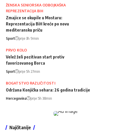
ŽENSKA SENIORSKA ODBOJKAŠKA
REPREZENTACIJA BIH
Zmajice se okupile u Mostaru:
Reprezentacija BiH kreće po novu
mediteransku priču
Sport
prije 3h 9min
PRVO KOLO
Velež želi pozitivan start protiv
favorizovanog Borca
Sport
prije 5h 27min
BOGATSTVO RAZLIČITOSTI
Održana Konjička sehara: 26 godina tradicije
Hercegovina
prije 5h 38min
Najčitanije