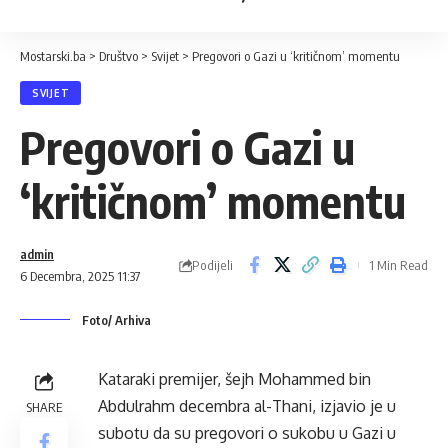
Mostarski.ba
>
Društvo
>
Svijet
>
Pregovori o Gazi u ‘kritičnom’ momentu
SVIJET
Pregovori o Gazi u
‘kritičnom’ momentu
admin
Podijeli
1 Min Read
6 Decembra, 2025 11:37
Foto/ Arhiva
Kataraki premijer, šejh Mohammed bin
Abdulrahm decembra al-Thani, izjavio je u
SHARE
subotu da su pregovori o sukobu u Gazi u