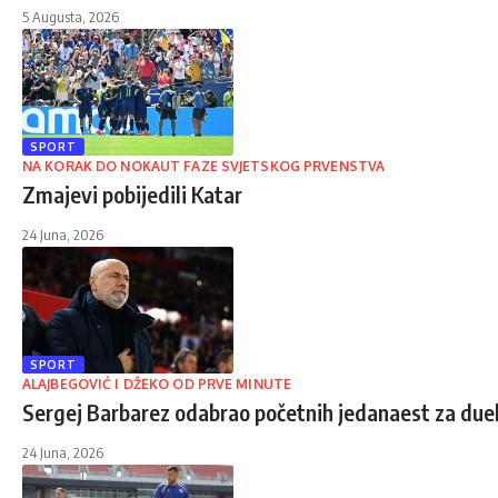
5 Augusta, 2026
SPORT
NA KORAK DO NOKAUT FAZE SVJETSKOG PRVENSTVA
Zmajevi pobijedili Katar
24 Juna, 2026
SPORT
ALAJBEGOVIĆ I DŽEKO OD PRVE MINUTE
Sergej Barbarez odabrao početnih jedanaest za due
24 Juna, 2026