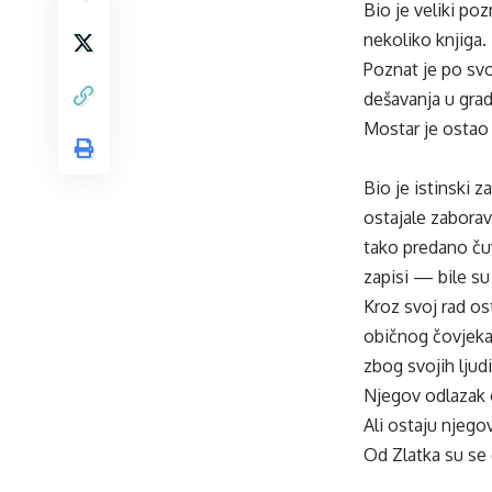
Bio je veliki po
nekoliko knjiga.
Poznat je po sv
dešavanja u grad
Mostar je ostao 
Bio je istinski z
ostajale zaborav
tako predano čuv
zapisi — bile su
Kroz svoj rad os
običnog čovjeka,
zbog svojih ljudi
Njegov odlazak o
Ali ostaju njegov
Od Zlatka su se 