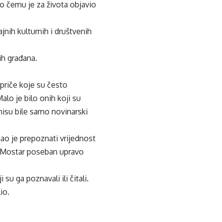
 o čemu je za života objavio
ih kulturnih i društvenih
ih građana.
 priče koje su često
alo je bilo onih koji su
nisu bile samo novinarski
nao je prepoznati vrijednost
je Mostar poseban upravo
u ga poznavali ili čitali.
io.