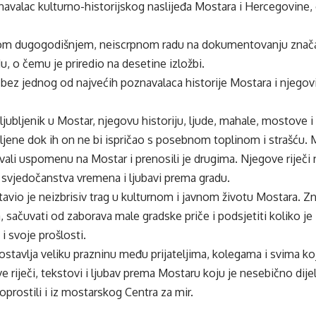
znavalac kulturno-historijskog naslijeđa Mostara i Hercegovine,
om dugogodišnjem, neiscrpnom radu na dokumentovanju značajn
u, o čemu je priredio na desetine izložbi.
bez jednog od najvećih poznavalaca historije Mostara i njegov
aljubljenik u Mostar, njegovu historiju, ljude, mahale, mostove i
ljene dok ih on ne bi ispričao s posebnom toplinom i strašću. M
ali uspomenu na Mostar i prenosili je drugima. Njegove riječi 
 svjedočanstva vremena i ljubavi prema gradu.
tavio je neizbrisiv trag u kulturnom i javnom životu Mostara. Z
 sačuvati od zaborava male gradske priče i podsjetiti koliko 
 i svoje prošlosti.
stavlja veliku prazninu među prijateljima, kolegama i svima koji s
e riječi, tekstovi i ljubav prema Mostaru koju je nesebično dijel
oprostili i iz mostarskog Centra za mir.