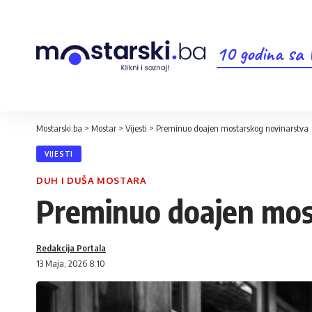
10 godina sa
Mostarski.ba
>
Mostar
>
Vijesti
>
Preminuo doajen mostarskog novinarstva
VIJESTI
DUH I DUŠA MOSTARA
Preminuo doajen mos
Redakcija Portala
13 Maja, 2026 8:10