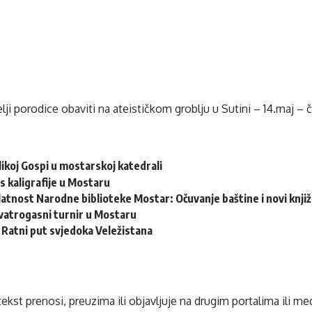
ji porodice obaviti na ateističkom groblju u Sutini – 14.maj – če
ikoj Gospi u mostarskoj katedrali
s kaligrafije u Mostaru
latnost Narodne biblioteke Mostar: Očuvanje baštine i novi knjiž
vatrogasni turnir u Mostaru
: Ratni put svjedoka Veležistana
tekst prenosi, preuzima ili objavljuje na drugim portalima ili m