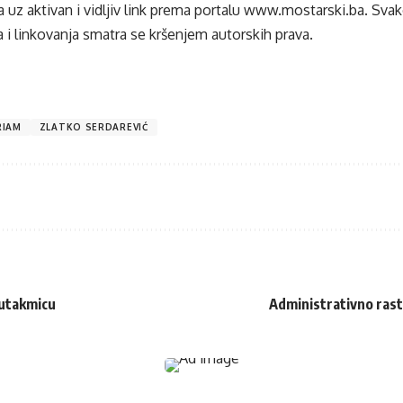
 uz aktivan i vidljiv link prema portalu
www.mostarski.ba
. Sva
 i linkovanja smatra se kršenjem autorskih prava.
RIAM
ZLATKO SERDAREVIĆ
 utakmicu
Administrativno raste