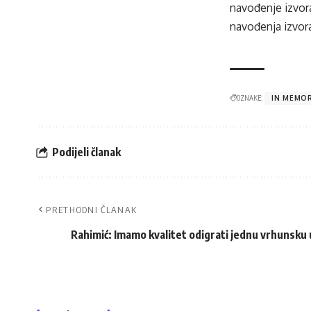
navođenje izvora
navođenja izvora
OZNAKE:
IN MEMO
Podijeli članak
PRETHODNI ČLANAK
Rahimić: Imamo kvalitet odigrati jednu vrhunsku