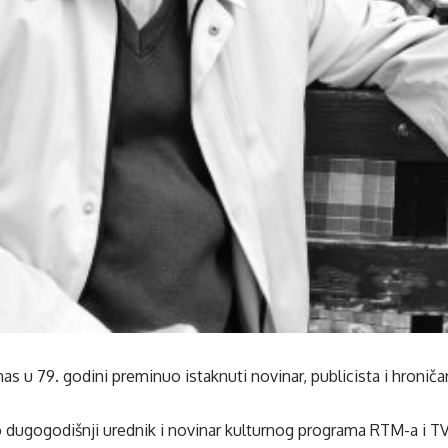
as u 79. godini preminuo istaknuti novinar, publicista i hronič
o dugogodišnji urednik i novinar kulturnog programa RTM-a i TV