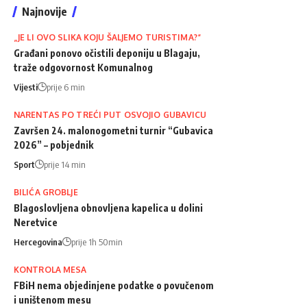
Najnovije
„JE LI OVO SLIKA KOJU ŠALJEMO TURISTIMA?“
Građani ponovo očistili deponiju u Blagaju,
traže odgovornost Komunalnog
Vijesti
prije 6 min
NARENTAS PO TREĆI PUT OSVOJIO GUBAVICU
Završen 24. malonogometni turnir “Gubavica
2026” – pobjednik
Sport
prije 14 min
BILIĆA GROBLJE
Blagoslovljena obnovljena kapelica u dolini
Neretvice
Hercegovina
prije 1h 50min
KONTROLA MESA
FBiH nema objedinjene podatke o povučenom
i uništenom mesu