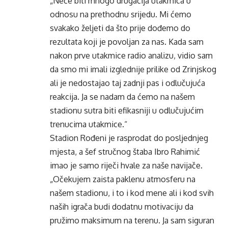
„Neće biti mnogo drugačija utakmica u
odnosu na prethodnu srijedu. Mi ćemo
svakako željeti da što prije dođemo do
rezultata koji je povoljan za nas. Kada sam
nakon prve utakmice radio analizu, vidio sam
da smo mi imali izglednije prilike od Zrinjskog
ali je nedostajao taj zadnji pas i odlučujuća
reakcija. Ja se nadam da ćemo na našem
stadionu sutra biti efikasniji u odlučujućim
trenucima utakmice.“
Stadion Rođeni je rasprodat do posljednjeg
mjesta, a šef stručnog štaba Ibro Rahimić
imao je samo riječi hvale za naše navijače.
„Očekujem zaista paklenu atmosferu na
našem stadionu, i to i kod mene ali i kod svih
naših igrača budi dodatnu motivaciju da
pružimo maksimum na terenu. Ja sam siguran