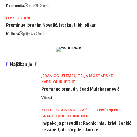
Ekonomija
prije 3h 24min
U 67. GODINI
Preminuo Ibrahim Novalić, istaknuti bh. slikar
Kultura
prije 4h 29min
Najčitanije
JEDAN OD UTEMELJITELJA MOSTARSKE
KARDIOHIRURGIJE
Preminuo prim. dr. Sead Mulahasanović
Vijesti
KO ĆE ODGOVARATI ZA ŠTETU NAČINJENU
GRADU I JP KOMUNALNO?
Inspekcija presudila: Radnici nisu krivi, Senkić
se zapetljala k'o pile u kučine