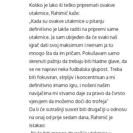
Koliko je lako ili teško pripremati ovakve
utakmice, Rahimić kaže:
„Kada su ovakve utakmice u pitanju
definitivno je lakše raditi na pripremi same
utakmice. Ja sam ubijeđen da će svaki naš
igrač dati svoj maksimum i nemam ja tu
mnogo šta da im pričam. Pokušavam samo
skrenuti pažnju da trebaju biti hladne glave, da
se ne napravi neka fudbalska glupost. Treba
biti fokusiran, strpljiv i koncentrisan a mi
definitivno imamo igru, i nošeni našim
navijačima mi stvarno daje za pravo da čvrsto
vjerujem da možemo doći do trofeja“
Da li će sutrašnji susret biti drugačiji u odnosu
na onaj od prije sedam dana, Rahimić je
istakao: