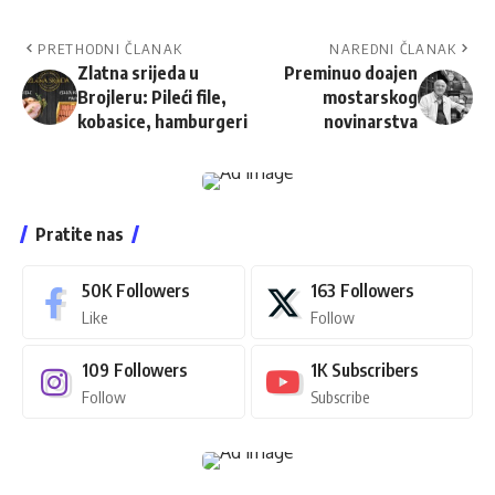
PRETHODNI ČLANAK
NAREDNI ČLANAK
Zlatna srijeda u
Preminuo doajen
Brojleru: Pileći file,
mostarskog
kobasice, hamburgeri
novinarstva
Pratite nas
50K
Followers
163
Followers
Like
Follow
109
Followers
1K
Subscribers
Follow
Subscribe