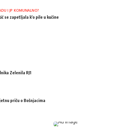
ADU I JP KOMUNALNO?
ić se zapetljala k'o pile u kučine
ika Zelenila RJ1
jetnu priču o Bošnjacima