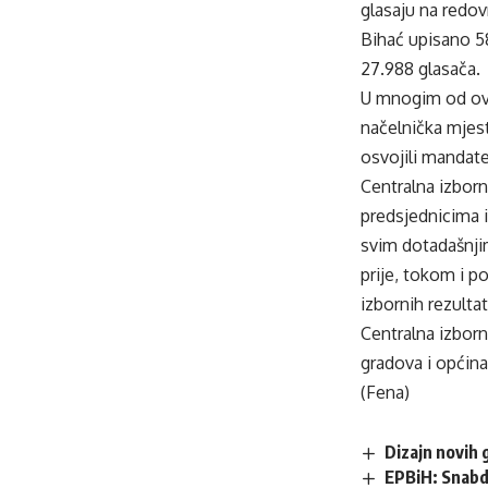
glasaju na redo
Bihać upisano 58
27.988 glasača.
U mnogim od ovi
načelnička mjes
osvojili mandate
Centralna izborn
predsjednicima 
svim dotadašnjim
prije, tokom i p
izbornih rezultat
Centralna izborn
gradova i općina
(Fena)
Dizajn novih 
EPBiH: Snabdi