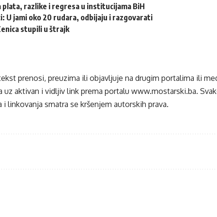
 plata, razlike i regresa u institucijama BiH
i: U jami oko 20 rudara, odbijaju i razgovarati
nica stupili u štrajk
tekst prenosi, preuzima ili objavljuje na drugim portalima ili m
 uz aktivan i vidljiv link prema portalu
www.mostarski.ba
. Sva
 i linkovanja smatra se kršenjem autorskih prava.