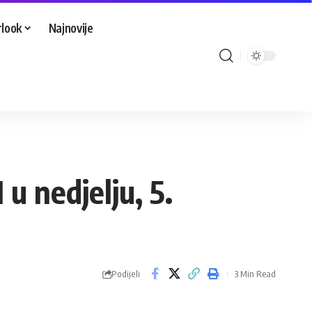
look
Najnovije
 u nedjelju, 5.
Podijeli
3 Min Read