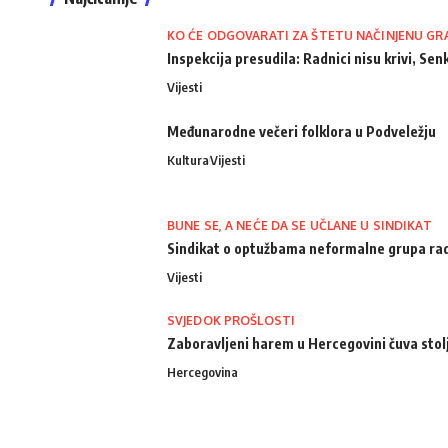
KO ĆE ODGOVARATI ZA ŠTETU NAČINJENU GR
Inspekcija presudila: Radnici nisu krivi, Senk
Vijesti
Međunarodne večeri folklora u Podveležju
Kultura
Vijesti
BUNE SE, A NEĆE DA SE UČLANE U SINDIKAT
Sindikat o optužbama neformalne grupa radn
Vijesti
SVJEDOK PROŠLOSTI
Zaboravljeni harem u Hercegovini čuva stol
Hercegovina