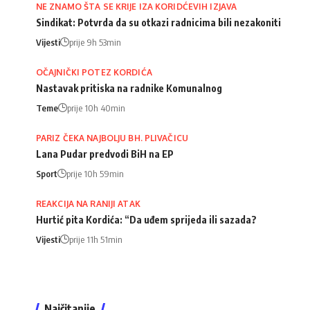
NE ZNAMO ŠTA SE KRIJE IZA KORIDĆEVIH IZJAVA
Sindikat: Potvrda da su otkazi radnicima bili nezakoniti
Vijesti
prije 9h 53min
OČAJNIČKI POTEZ KORDIĆA
Nastavak pritiska na radnike Komunalnog
Teme
prije 10h 40min
PARIZ ČEKA NAJBOLJU BH. PLIVAČICU
Lana Pudar predvodi BiH na EP
Sport
prije 10h 59min
REAKCIJA NA RANIJI ATAK
Hurtić pita Kordića: “Da uđem sprijeda ili sazada?
Vijesti
prije 11h 51min
Najčitanije