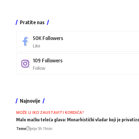
Pratite nas
50K
Followers
Like
109
Followers
Follow
Najnovije
MOŽE LI IKO ZAUSTAVITI KORDIĆA?
Malo mačku teleća glava: Monarhistički vladar koji je privati
Teme
prije 5h 11min