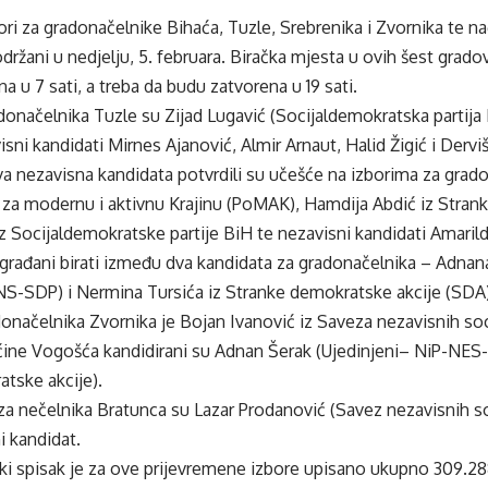
ori za gradonačelnike Bihaća, Tuzle, Srebrenika i Zvornika te n
držani u nedjelju, 5. februara. Biračka mjesta u ovih šest gradov
a u 7 sati, a treba da budu zatvorena u 19 sati.
donačelnika Tuzle su Zijad Lugavić (Socijaldemokratska partija
isni kandidati Mirnes Ajanović, Almir Arnaut, Halid Žigić i Dervi
dva nezavisna kandidata potvrdili su učešće na izborima za grad
 za modernu i aktivnu Krajinu (PoMAK), Hamdija Abdić iz Stran
z Socijaldemokratske partije BiH te nezavisni kandidati Amaril
građani birati između dva kandidata za gradonačelnika – Adnana 
-NS-SDP) i Nermina Tursića iz Stranke demokratske akcije (SDA)
donačelnika Zvornika je Bojan Ivanović iz Saveza nezavisnih s
ćine Vogošća kandidirani su Adnan Šerak (Ujedinjeni– NiP-NES
tske akcije).
za nečelnika Bratunca su Lazar Prodanović (Savez nezavisnih s
i kandidat.
čki spisak je za ove prijevremene izbore upisano ukupno 309.288