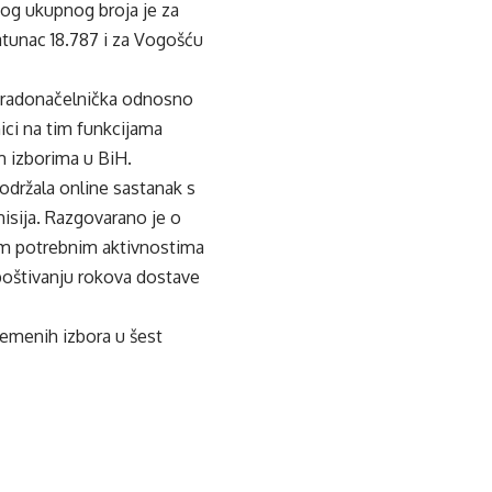
og ukupnog broja je za
ratunac 18.787 i za Vogošću
 gradonačelnička odnosno
ici na tim funkcijama
m izborima u BiH.
održala online sastanak s
isija. Razgovarano je o
gim potrebnim aktivnostima
 poštivanju rokova dostave
remenih izbora u šest