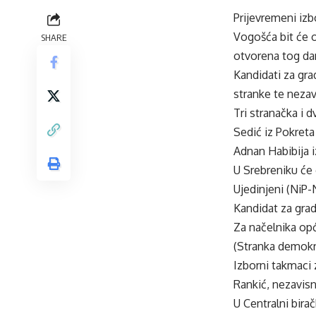
Prijevremeni izb
Vogošća bit će o
SHARE
otvorena tog dan
Kandidati za gra
stranke te nezav
Tri stranačka i 
Sedić iz Pokreta
Adnan Habibija i
U Srebreniku će 
Ujedinjeni (NiP
Kandidat za gra
Za načelnika op
(Stranka demokra
Izborni takmaci 
Rankić, nezavisn
U Centralni bira