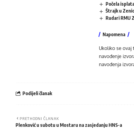
Počela isplata
Štrajk u Zenic
Rudari RMU Ze
Napomena
Ukoliko se ovaj 
navođenje izvora
navođenja izvora
Podijeli članak
PRETHODNI ČLANAK
Plenković u subotu u Mostaru na zasjedanju HNS-a