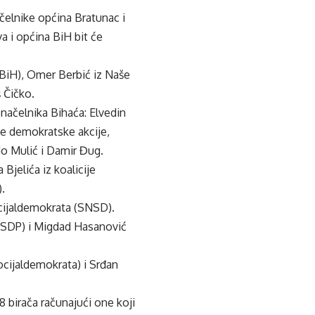
ačelnike općina Bratunac i
a i općina BiH bit će
 BiH), Omer Berbić iz Naše
š Čičko.
onačelnika Bihaća: Elvedin
ke demokratske akcije,
do Mulić i Damir Đug.
Bjelića iz koalicije
.
ocijaldemokrata (SNSD).
-SDP) i Migdad Hasanović
ocijaldemokrata) i Srđan
 birača računajući one koji