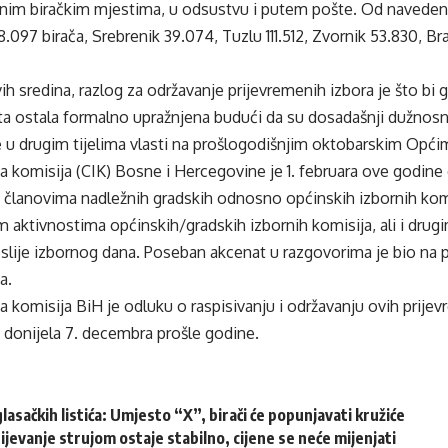
vnim biračkim mjestima, u odsustvu i putem pošte. Od naveden
.097 birača, Srebrenik 39.074, Tuzlu 111.512, Zvornik 53.830, B
h sredina, razlog za održavanje prijevremenih izbora je što bi
ta ostala formalno upražnjena budući da su dosadašnji dužnosn
 u drugim tijelima vlasti na prošlogodišnjim oktobarskim Opći
a komisija (CIK) Bosne i Hercegovine je 1. februara ove godine 
i članovima nadležnih gradskih odnosno općinskih izbornih kom
 aktivnostima općinskih/gradskih izbornih komisija, ali i dru
oslije izbornog dana. Poseban akcenat u razgovorima je bio na
a.
a komisija BiH je odluku o raspisivanju i održavanju ovih prijev
 donijela 7. decembra prošle godine.
glasačkih listića: Umjesto “X”, birači će popunjavati kružiće
jevanje strujom ostaje stabilno, cijene se neće mijenjati