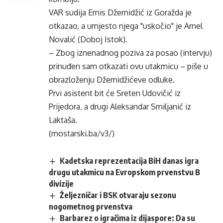
VAR sudija Ernis Džemidžić iz Goražda je
otkazao, a umjesto njega "uskočio" je Arnel
Novalić (Doboj Istok).
– Zbog iznenadnog poziva za posao (intervju)
prinuđen sam otkazati ovu utakmicu – piše u
obrazloženju Džemidžićeve odluke.
Prvi asistent bit će Sreten Udovičić iz
Prijedora, a drugi Aleksandar Smiljanić iz
Laktaša.
(mostarski.ba/v3/)
Kadetska reprezentacija BiH danas igra
drugu utakmicu na Evropskom prvenstvu B
divizije
Željezničar i BSK otvaraju sezonu
nogometnog prvenstva
Barbarez o igračima iz dijaspore: Da su