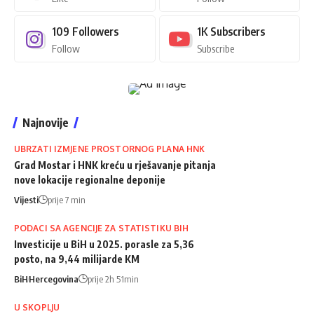
109
Followers
1K
Subscribers
Follow
Subscribe
Najnovije
UBRZATI IZMJENE PROSTORNOG PLANA HNK
Grad Mostar i HNK kreću u rješavanje pitanja
nove lokacije regionalne deponije
Vijesti
prije 7 min
PODACI SA AGENCIJE ZA STATISTIKU BIH
Investicije u BiH u 2025. porasle za 5,36
posto, na 9,44 milijarde KM
BiH
Hercegovina
prije 2h 51min
U SKOPLJU