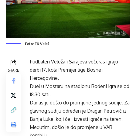
Foto: FK Velež
Fudbaleri Veleža i Sarajeva večeras igraju
derbi 17. kola Premijer lige Bosne i
SHARE
Hercegovine.
Duel u Mostaru na stadionu Rođeni igra se od
18.30 sati.
Danas je došlo do promjene jednog sudije. Za
glavnog sudiju određen je Dragan Petrović iz
Banja Luke, koji će i izvesti igrače na teren.
Međutim, došlo je do promjene u VAR
kombiju.