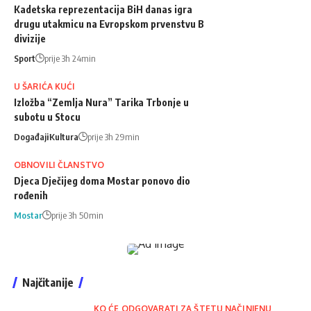
Kadetska reprezentacija BiH danas igra
drugu utakmicu na Evropskom prvenstvu B
divizije
Sport
prije 3h 24min
U ŠARIĆA KUĆI
Izložba “Zemlja Nura” Tarika Trbonje u
subotu u Stocu
Događaji
Kultura
prije 3h 29min
OBNOVILI ČLANSTVO
Djeca Dječijeg doma Mostar ponovo dio
rođenih
Mostar
prije 3h 50min
Najčitanije
KO ĆE ODGOVARATI ZA ŠTETU NAČINJENU