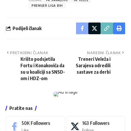
OZNAKE:
FK SARAJEVO
FK VELEŽ
PREMIJER LIGA BIH
Podijeli članak
PRETHODNI ČLANAK
NAREDNI ČLANAK
Krišto podsjetila
Treneri Veleža i
Fortu i Konakovića da
Sarajeva odredili
su u koaliciji sa SNSD-
sastave za derbi
om i HDZ-om
Pratite nas
50K
Followers
163
Followers
Like
Follow