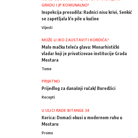
GRADU I JP KOMUNALNO?
Inspekcija presudila: Radnici nisu krivi, Senkić
se zapetljala k'o pile u kučine
Vijesti
MOŽE LI IKO ZAUSTAVITI KORDIĆA?
Malo mačku teleća glava: Monarhistički
vladar koji je privatizovao institucije Grada
Mostara
Teme
PRIJATNO
Prijedlog za današnji ručak/ Buredžici
Recepti
U ULICI RADE BITANGE 34
Korica: Domaći okusi u modernom ruhu u
Mostaru
Promo