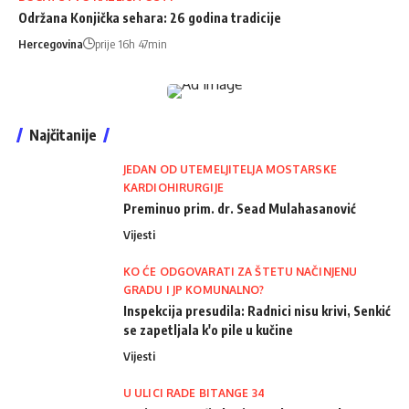
Održana Konjička sehara: 26 godina tradicije
Hercegovina
prije 16h 47min
Najčitanije
JEDAN OD UTEMELJITELJA MOSTARSKE
KARDIOHIRURGIJE
Preminuo prim. dr. Sead Mulahasanović
Vijesti
KO ĆE ODGOVARATI ZA ŠTETU NAČINJENU
GRADU I JP KOMUNALNO?
Inspekcija presudila: Radnici nisu krivi, Senkić
se zapetljala k'o pile u kučine
Vijesti
U ULICI RADE BITANGE 34