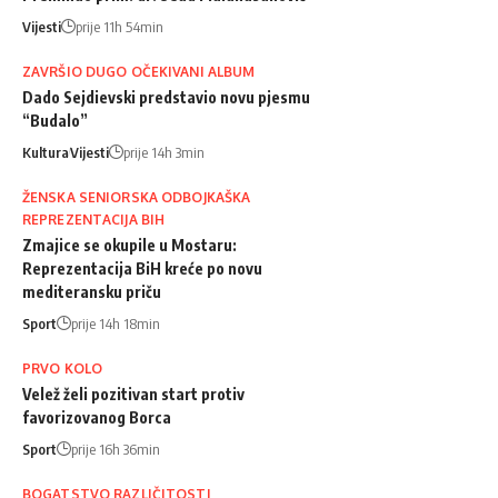
Vijesti
prije 11h 54min
ZAVRŠIO DUGO OČEKIVANI ALBUM
Dado Sejdievski predstavio novu pjesmu
“Budalo”
Kultura
Vijesti
prije 14h 3min
ŽENSKA SENIORSKA ODBOJKAŠKA
REPREZENTACIJA BIH
Zmajice se okupile u Mostaru:
Reprezentacija BiH kreće po novu
mediteransku priču
Sport
prije 14h 18min
PRVO KOLO
Velež želi pozitivan start protiv
favorizovanog Borca
Sport
prije 16h 36min
BOGATSTVO RAZLIČITOSTI