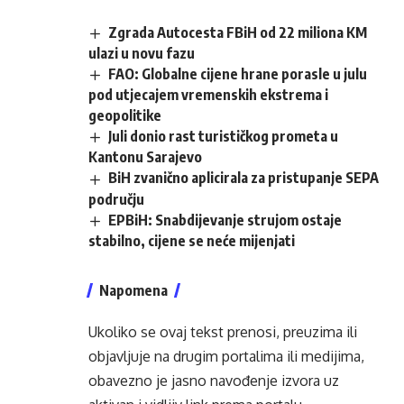
Zgrada Autocesta FBiH od 22 miliona KM
ulazi u novu fazu
FAO: Globalne cijene hrane porasle u julu
pod utjecajem vremenskih ekstrema i
geopolitike
Juli donio rast turističkog prometa u
Kantonu Sarajevo
BiH zvanično aplicirala za pristupanje SEPA
području
EPBiH: Snabdijevanje strujom ostaje
stabilno, cijene se neće mijenjati
Napomena
Ukoliko se ovaj tekst prenosi, preuzima ili
objavljuje na drugim portalima ili medijima,
obavezno je jasno navođenje izvora uz