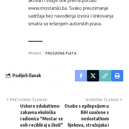
aktivan i vidljiv link prema portalu
www.mostarski.ba
. Svako preuzimanje
sadržaja bez navođenja izvora i linkovanja
smatra se kršenjem autorskih prava.
OZNAKE:
PROSJEČNA PLATA
Podijeli članak
PRETHODNI ČLANAK
NAREDNI ČLANAK
Uskoro edukativno-
Osobe s epilepsijom u
zabavna ekološka
BiH suočene s
radionica “Mostar se
nedostatkom
voli-recikliraj u školi”
lijekova, stručnjaka i