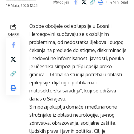
Podijeli
4 Min Read
19 Maja, 2026 12:25
Osobe oboljele od epilepsije u Bosni i
Hercegovini suočavaju se s ozbiljnim
SHARE
problemima, od nedostatka lijekova i dugog
čekanja na preglede do stigme, diskriminacije
i nedovoljne informisanosti javnosti, poruka
je učesnika simpozija “Epilepsija preko
granica – Globalna studija potreba u oblasti
epilepsije: dijalog o politikama i
multisektorska saradnja”, koji se održava
danas u Sarajevu.
Simpozij okuplja domaće i međunarodne
stručnjake iz oblasti neurologije, javnog
zdravstva, obrazovanja, socijalne zaštite,
ljudskih prava i javnih politika. Cilj je