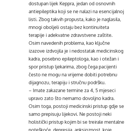
dostupan lijek Keppra, jedan od osnovnih
antiepileptika koji se ne nalazi na esencijalnoj
listi. Zbog takvih propusta, kako je naglasila,
mnogi oboljeli ostaju bez kontinuiteta
terapije i adekvatne zdravstvene zaštite.
Osim navedenih problema, kao ključne
izazove izdvojila je i nedostatak medicinskog
kadra, posebno epileptologa, kao i otežan i
spor pristup ljekarima, zbog čega pacijenti
često ne mogu na vrijeme dobiti potrebnu
dijagnozu, terapiju i stručnu podršku.
– Imate zakazane termine za 4, 5 mjeseci
upravo zato što nemamo dovoljno kadra.
Osim toga, postoji medicinski pristup gdje se
samo prepisuju lijekovi. Ne postoji neki
holistički pristup kojim bi se treirale mentalne
poteškoće, depresija, anksioznost, koje