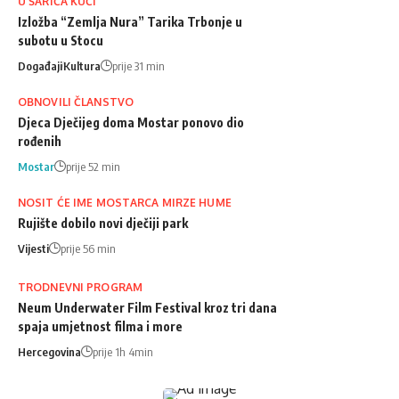
U ŠARIĆA KUĆI
Izložba “Zemlja Nura” Tarika Trbonje u
subotu u Stocu
Događaji
Kultura
prije 31 min
OBNOVILI ČLANSTVO
Djeca Dječijeg doma Mostar ponovo dio
rođenih
Mostar
prije 52 min
NOSIT ĆE IME MOSTARCA MIRZE HUME
Rujište dobilo novi dječiji park
Vijesti
prije 56 min
TRODNEVNI PROGRAM
Neum Underwater Film Festival kroz tri dana
spaja umjetnost filma i more
Hercegovina
prije 1h 4min