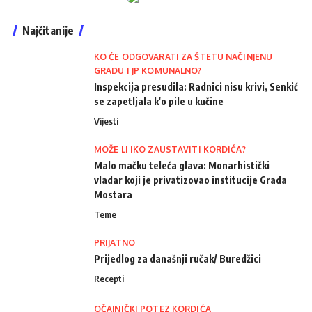
Najčitanije
KO ĆE ODGOVARATI ZA ŠTETU NAČINJENU
GRADU I JP KOMUNALNO?
Inspekcija presudila: Radnici nisu krivi, Senkić
se zapetljala k'o pile u kučine
Vijesti
MOŽE LI IKO ZAUSTAVITI KORDIĆA?
Malo mačku teleća glava: Monarhistički
vladar koji je privatizovao institucije Grada
Mostara
Teme
PRIJATNO
Prijedlog za današnji ručak/ Buredžici
Recepti
OČAJNIČKI POTEZ KORDIĆA