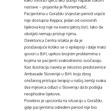
kako tretirati djecu ako dobiju napade tokom
nastave – pojasnila je Rustempašić.
Pacijentima u Goraždu izvjestan period uopće
nije dostupna Keppra, jedan od osnovnih
lijekova koji nije na esencijalnoj listi, tako da
oboljeli nemaju pristup njima.
Direktorica Centra istakla je da je
poražavajuće koliko se o epilepsiji i dalje malo
govori u BiH, uprkos brojnim problemima s
kojima se pacijenti svakodnevno suočavaju.
Kao ilustraciju navela je iskustvo predstavnice
Ambasade Slovenije u BiH, koja zbog
otežanog pristupa terapiji u našoj zemlji svaka
dva mjeseca odlazi u Sloveniju da bi podigla
neophodne lijekove.
Posebno je upozorila na situaciju u Goraždu,
gdje pacijentima određeni period nije bio