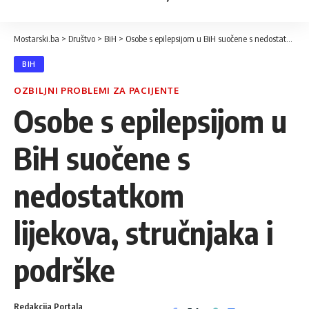
Mostarski.ba
>
Društvo
>
BiH
>
Osobe s epilepsijom u BiH suočene s nedostatkom lijekova, stručnjaka i podrške
BIH
OZBILJNI PROBLEMI ZA PACIJENTE
Osobe s epilepsijom u
BiH suočene s
nedostatkom
lijekova, stručnjaka i
podrške
Redakcija Portala