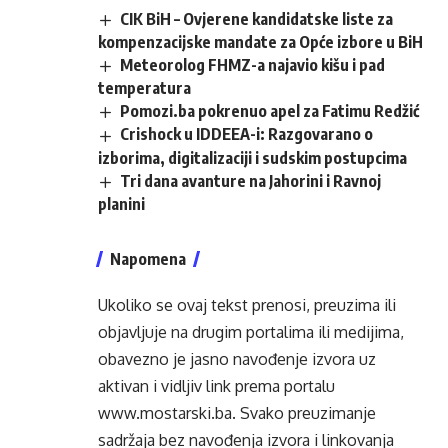
CIK BiH – Ovjerene kandidatske liste za
kompenzacijske mandate za Opće izbore u BiH
Meteorolog FHMZ-a najavio kišu i pad
temperatura
Pomozi.ba pokrenuo apel za Fatimu Redžić
Crishock u IDDEEA-i: Razgovarano o
izborima, digitalizaciji i sudskim postupcima
Tri dana avanture na Jahorini i Ravnoj
planini
Napomena
Ukoliko se ovaj tekst prenosi, preuzima ili
objavljuje na drugim portalima ili medijima,
obavezno je jasno navođenje izvora uz
aktivan i vidljiv link prema portalu
www.mostarski.ba
. Svako preuzimanje
sadržaja bez navođenja izvora i linkovanja