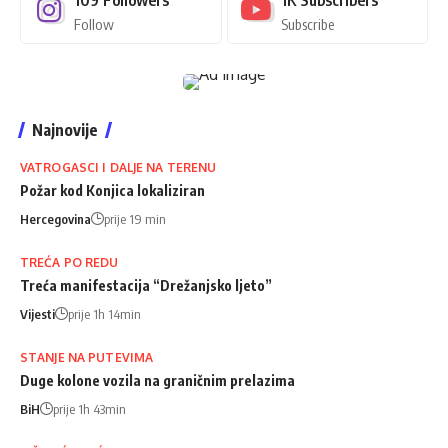
Follow
Subscribe
Najnovije
VATROGASCI I DALJE NA TERENU
Požar kod Konjica lokaliziran
Hercegovina
prije 19 min
TREĆA PO REDU
Treća manifestacija “Drežanjsko ljeto”
Vijesti
prije 1h 14min
STANJE NA PUTEVIMA
Duge kolone vozila na graničnim prelazima
BiH
prije 1h 43min