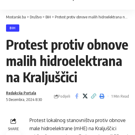
Mostarski.ba
>
Društvo
>
BiH
>
Protest protiv obnove malih hidroelektrana na Kraljuščici
BIH
Protest protiv obnove
malih hidroelektrana
na Kraljuščici
Redakcija Portala
Podijeli
1 Min Read
5 Decembra, 2024 8:30
Protest lokalnog stanovništva protiv obnove
male hidroelektrane (mHE) na Kraljuščici
SHARE