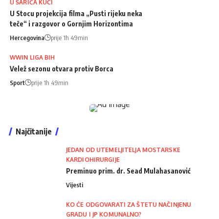
U ŠARIĆA KUĆI
U Stocu projekcija filma „Pusti rijeku neka
teče“ i razgovor o Gornjim Horizontima
Hercegovina
prije 1h 49min
WWIN LIGA BIH
Velež sezonu otvara protiv Borca
Sport
prije 1h 49min
Najčitanije
JEDAN OD UTEMELJITELJA MOSTARSKE
KARDIOHIRURGIJE
Preminuo prim. dr. Sead Mulahasanović
Vijesti
KO ĆE ODGOVARATI ZA ŠTETU NAČINJENU
GRADU I JP KOMUNALNO?