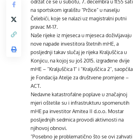
održat će se u subotu, 7. decembra u 11:55 sati
na sportskom igralištu “Pržice” u naselju
Čelebići, koje se nalazi uz magistralni putni
pravac M-17.
Naše rijeke iz mjeseca u mjeseca doživljavaju
nove napade investitora štetnih mHE, a
posljednji takav slučaj je rijeka Kraljuščica u
Konjicu, na kojoj su još 2015. izgrađene dvije
mHE – “Kraljuščica 1” i “Kraljuščica 2”, saopćila
je Fondacija Atelje za društvene promjene –
ACT.
Nedavne katastrofalne poplave u značajnoj
mjeri oštetile su i infrastrukturu spomenutih
mHE pa investitor Amitea II d.o.o. Mostar
posljednjih sedmica provodi aktivnosti na
njihovoj obnovi.
”Posebno je problematično što se ovi zahvati