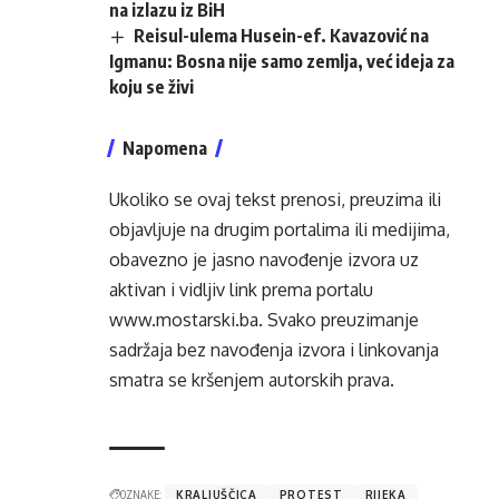
na izlazu iz BiH
Reisul-ulema Husein-ef. Kavazović na
Igmanu: Bosna nije samo zemlja, već ideja za
koju se živi
Napomena
Ukoliko se ovaj tekst prenosi, preuzima ili
objavljuje na drugim portalima ili medijima,
obavezno je jasno navođenje izvora uz
aktivan i vidljiv link prema portalu
www.mostarski.ba
. Svako preuzimanje
sadržaja bez navođenja izvora i linkovanja
smatra se kršenjem autorskih prava.
OZNAKE:
KRALJUŠČICA
PROTEST
RIJEKA