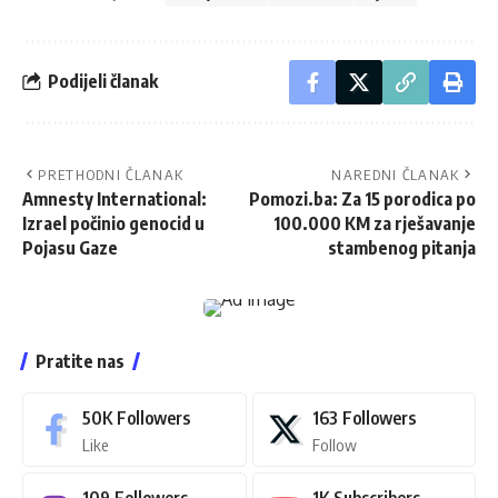
Podijeli članak
PRETHODNI ČLANAK
NAREDNI ČLANAK
Amnesty International:
Pomozi.ba: Za 15 porodica po
Izrael počinio genocid u
100.000 KM za rješavanje
Pojasu Gaze
stambenog pitanja
Pratite nas
50K
Followers
163
Followers
Like
Follow
109
Followers
1K
Subscribers