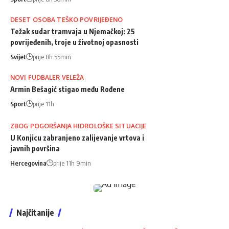
DESET OSOBA TEŠKO POVRIJEĐENO
Težak sudar tramvaja u Njemačkoj: 25
povrijeđenih, troje u životnoj opasnosti
Svijet
prije 8h 55min
NOVI FUDBALER VELEŽA
Armin Bešagić stigao među Rođene
Sport
prije 11h
ZBOG POGORŠANJA HIDROLOŠKE SITUACIJE
U Konjicu zabranjeno zalijevanje vrtova i
javnih površina
Hercegovina
prije 11h 9min
Najčitanije