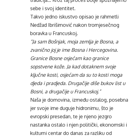
tradicija… Kroz taj proces bolje spoznajemo
sebe i svoj identitet.
Takvo jedno iskustvo opisao je rahmetli
Nedžad Ibrišimović nakon tromjesečnog
boravka u Francuskoj.
“Ja sam Bošnjak, moja zemlja je Bosna, a
zvanično joj je ime Bosna i Hercegovina.
Granice Bosne osjećam kao granice
sopstvene kože. Ja kad dotaknem svoje
ključne kosti, osjećam da su to kosti moga
djeda i pradjeda. Drugačije diše bukov list u
Bosni, a drugačije u Francuskoj.”
Naša je domovina, između ostalog, posebna
jer svoje ime duguje hidronimu, što je
evropski presedan, te je njeno jezgro
nastanka ostalo i njen politički, ekonomski i
kulturni centar do danas za razliku od