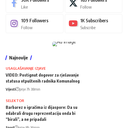
Like
Follow
109
Followers
1K
Subscribers
Follow
Subscribe
Najnovije
USAGLAŠAVANJE IZJAVE
VIDEO: Postignut dogovor za rješavanje
statusa otpuštenih radnika Komunalnog
Vijesti
prije 7h 38min
SELEKTOR
Barbarez o igračima iz dijaspore: Da su
odabrali drugu reprezentaciju onda bi
“birali”, a ne pripadali
Sport
prije 8h 36min