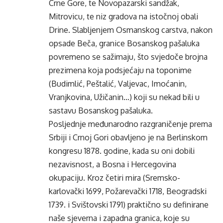
Crne Gore, te Novopazarski sandžak,
Mitrovicu, te niz gradova na istočnoj obali
Drine. Slabljenjem Osmanskog carstva, nakon
opsade Beča, granice Bosanskog pašaluka
povremeno se sažimaju, što svjedoče brojna
prezimena koja podsjećaju na toponime
(Budimlić, Peštalić, Valjevac, Imoćanin,
Vranjkovina, Užičanin…) koji su nekad bili u
sastavu Bosanskog pašaluka.
Posljednje međunarodno razgraničenje prema
Srbiji i Crnoj Gori obavljeno je na Berlinskom
kongresu 1878. godine, kada su oni dobili
nezavisnost, a Bosna i Hercegovina
okupaciju. Kroz četiri mira (Sremsko-
karlovački 1699, Požarevački 1718, Beogradski
1739. i Svištovski 1791) praktično su definirane
naše sjeverna i zapadna granica, koje su