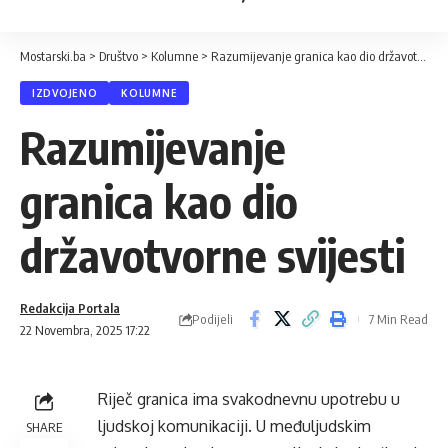
Mostarski.ba
>
Društvo
>
Kolumne
>
Razumijevanje granica kao dio državotvorne svijesti
IZDVOJENO
KOLUMNE
Razumijevanje
granica kao dio
državotvorne svijesti
Redakcija Portala
Podijeli
7 Min Read
22 Novembra, 2025 17:22
Riječ granica ima svakodnevnu upotrebu u
ljudskoj komunikaciji. U međuljudskim
SHARE