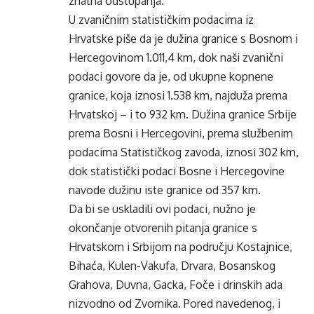
znatna odstupanja.
U zvaničnim statističkim podacima iz
Hrvatske piše da je dužina granice s Bosnom i
Hercegovinom 1.011,4 km, dok naši zvanični
podaci govore da je, od ukupne kopnene
granice, koja iznosi 1.538 km, najduža prema
Hrvatskoj – i to 932 km. Dužina granice Srbije
prema Bosni i Hercegovini, prema službenim
podacima Statističkog zavoda, iznosi 302 km,
dok statistički podaci Bosne i Hercegovine
navode dužinu iste granice od 357 km.
Da bi se uskladili ovi podaci, nužno je
okončanje otvorenih pitanja granice s
Hrvatskom i Srbijom na području Kostajnice,
Bihaća, Kulen-Vakufa, Drvara, Bosanskog
Grahova, Duvna, Gacka, Foče i drinskih ada
nizvodno od Zvornika. Pored navedenog, i