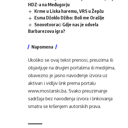
HDZ-a na Međugorju
Krme u Liska haremu, VRS u Žepču
Esma Džoklo Džiho: Boli me Orašlje
Snovotvorac: Gdje nas je odvela
Barbarezova igra?
Napomena
Ukoliko se ovaj tekst prenosi, preuzima ili
objavljuje na drugim portalima ili medijima,
obavezno je jasno navođenje izvora uz
aktivan i vidljiv link prema portalu
www.mostarski.ba
. Svako preuzimanje
sadržaja bez navođenja izvora i linkovanja
smatra se kršenjem autorskih prava.