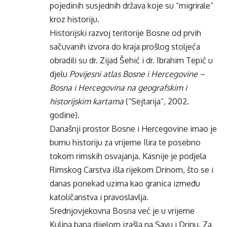
pojedinih susjednih država koje su “migrirale”
kroz historiju.
Historijski razvoj teritorije Bosne od prvih
sačuvanih izvora do kraja prošlog stoljeća
obradili su dr. Zijad Šehić i dr. Ibrahim Tepić u
djelu
Povijesni atlas Bosne i Hercegovine –
Bosna i Hercegovina na geografskim i
historijskim kartama
(“Sejtarija”, 2002.
godine).
Današnji prostor Bosne i Hercegovine imao je
burnu historiju za vrijeme Ilira te posebno
tokom rimskih osvajanja. Kasnije je podjela
Rimskog Carstva išla rijekom Drinom, što se i
danas ponekad uzima kao granica između
katoličanstva i pravoslavlja.
Srednjovjekovna Bosna već je u vrijeme
Kulina bana dijelom izašla na Savu i Drinu. Za