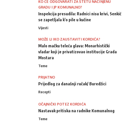
KO ĆE ODGOVARATI ZA ŠTETU NAČINJENU
GRADU I JP KOMUNALNO?
Inspekcija presudila: Radnici nisu krivi, Senkić
se zapetljala k'o pile u kučine
Vijesti
MOŽE LI IKO ZAUSTAVITI KORDIĆA?
Malo mačku teleća glava: Monarhistički
vladar koji je privatizovao institucije Grada
Mostara
Teme
PRIJATNO
Prijedlog za današnji ručak/ Buredžici
Recepti
OČAJNIČKI POTEZ KORDIĆA
Nastavak pritiska na radnike Komunalnog
Teme