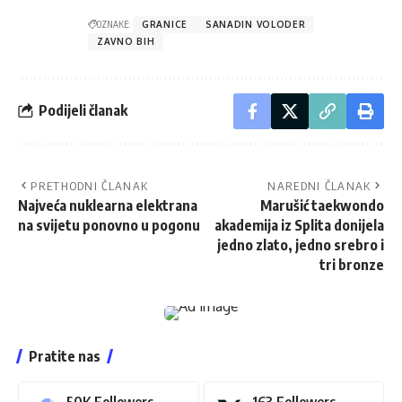
OZNAKE:
GRANICE
SANADIN VOLODER
ZAVNO BIH
Podijeli članak
PRETHODNI ČLANAK
NAREDNI ČLANAK
Najveća nuklearna elektrana
Marušić taekwondo
na svijetu ponovno u pogonu
akademija iz Splita donijela
jedno zlato, jedno srebro i
tri bronze
Pratite nas
50K
Followers
163
Followers