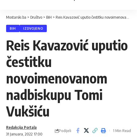
Mostarski.ba
>
Društvo
>
BiH
>
Reis Kavazović uputio čestitku novoimenovanom nadbiskupu Tomi Vukšiću
BIH
IZDVOJENO
Reis Kavazović uputio
čestitku
novoimenovanom
nadbiskupu Tomi
Vukšiću
Redakcija Portala
Podijeli
1 Min Read
31 Januara, 2022 17:00