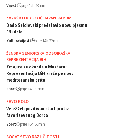
Vijesti
prije 12h 13min
ZAVRŠIO DUGO OČEKIVANI ALBUM
Dado Sejdievski predstavio novu pjesmu
“Budalo”
Kultura
Vijesti
prije 14h 22min
ŽENSKA SENIORSKA ODBOJKAŠKA
REPREZENTACIJA BIH
Zmajice se okupile u Mostaru:
Reprezentacija BiH kreće po novu
mediteransku priču
Sport
prije 14h 37min
PRVO KOLO
Velež želi pozitivan start protiv
favorizovanog Borca
Sport
prije 16h 55min
BOGATSTVO RAZLIČITOSTI