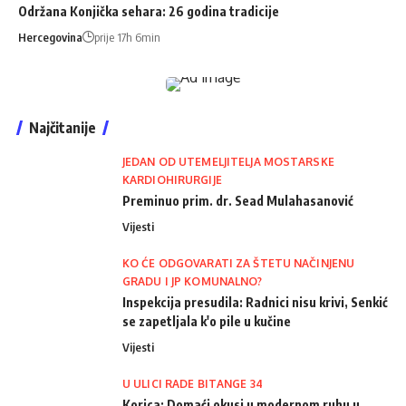
Održana Konjička sehara: 26 godina tradicije
Hercegovina
prije 17h 6min
Najčitanije
JEDAN OD UTEMELJITELJA MOSTARSKE
KARDIOHIRURGIJE
Preminuo prim. dr. Sead Mulahasanović
Vijesti
KO ĆE ODGOVARATI ZA ŠTETU NAČINJENU
GRADU I JP KOMUNALNO?
Inspekcija presudila: Radnici nisu krivi, Senkić
se zapetljala k'o pile u kučine
Vijesti
U ULICI RADE BITANGE 34
Korica: Domaći okusi u modernom ruhu u