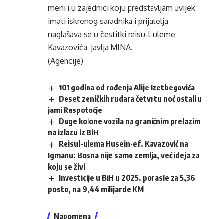
meni i u zajednici koju predstavljam uvijek
imati iskrenog saradnika i prijatelja –
naglašava se u čestitki reisu-l-uleme
Kavazovića, javlja MINA.
(Agencije)
101 godina od rođenja Alije Izetbegovića
Deset zeničkih rudara četvrtu noć ostali u
jami Raspotočje
Duge kolone vozila na graničnim prelazim
na izlazu iz BiH
Reisul-ulema Husein-ef. Kavazović na
Igmanu: Bosna nije samo zemlja, već ideja za
koju se živi
Investicije u BiH u 2025. porasle za 5,36
posto, na 9,44 milijarde KM
Napomena