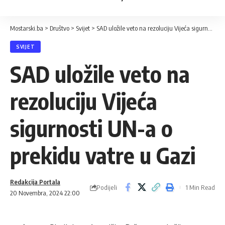
Mostarski.ba
>
Društvo
>
Svijet
>
SAD uložile veto na rezoluciju Vijeća sigurnosti UN-a o prekidu vatre u Gazi
SVIJET
SAD uložile veto na
rezoluciju Vijeća
sigurnosti UN-a o
prekidu vatre u Gazi
Redakcija Portala
Podijeli
1 Min Read
20 Novembra, 2024 22:00