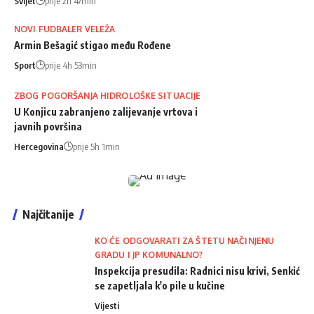
Svijet
prije 2h 47min
NOVI FUDBALER VELEŽA
Armin Bešagić stigao među Rođene
Sport
prije 4h 53min
ZBOG POGORŠANJA HIDROLOŠKE SITUACIJE
U Konjicu zabranjeno zalijevanje vrtova i
javnih površina
Hercegovina
prije 5h 1min
Najčitanije
KO ĆE ODGOVARATI ZA ŠTETU NAČINJENU
GRADU I JP KOMUNALNO?
Inspekcija presudila: Radnici nisu krivi, Senkić
se zapetljala k'o pile u kučine
Vijesti