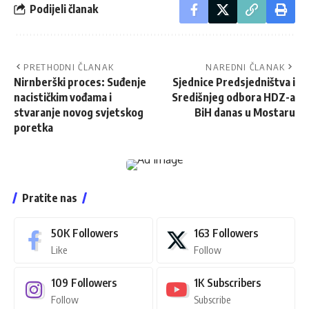
Podijeli članak
PRETHODNI ČLANAK
NAREDNI ČLANAK
Nirnberški proces: Suđenje
Sjednice Predsjedništva i
nacističkim vođama i
Središnjeg odbora HDZ-a
stvaranje novog svjetskog
BiH danas u Mostaru
poretka
Pratite nas
50K
Followers
163
Followers
Like
Follow
109
Followers
1K
Subscribers
Follow
Subscribe