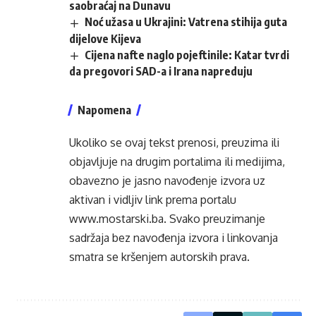
saobraćaj na Dunavu
Noć užasa u Ukrajini: Vatrena stihija guta
dijelove Kijeva
Cijena nafte naglo pojeftinile: Katar tvrdi
da pregovori SAD-a i Irana napreduju
Napomena
Ukoliko se ovaj tekst prenosi, preuzima ili
objavljuje na drugim portalima ili medijima,
obavezno je jasno navođenje izvora uz
aktivan i vidljiv link prema portalu
www.mostarski.ba
. Svako preuzimanje
sadržaja bez navođenja izvora i linkovanja
smatra se kršenjem autorskih prava.