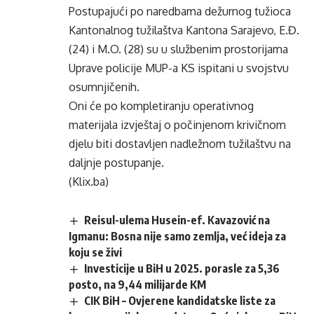
Postupajući po naredbama dežurnog tužioca
Kantonalnog tužilaštva Kantona Sarajevo, E.Đ.
(24) i M.O. (28) su u službenim prostorijama
Uprave policije MUP-a KS ispitani u svojstvu
osumnjičenih.
Oni će po kompletiranju operativnog
materijala izvještaj o počinjenom krivičnom
djelu biti dostavljen nadležnom tužilaštvu na
daljnje postupanje.
(Klix.ba)
Reisul-ulema Husein-ef. Kavazović na
Igmanu: Bosna nije samo zemlja, već ideja za
koju se živi
Investicije u BiH u 2025. porasle za 5,36
posto, na 9,44 milijarde KM
CIK BiH – Ovjerene kandidatske liste za