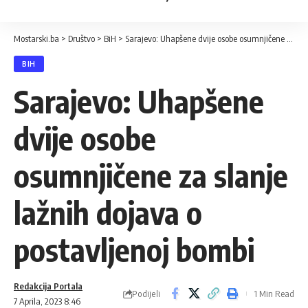
Mostarski.ba
>
Društvo
>
BiH
>
Sarajevo: Uhapšene dvije osobe osumnjičene za slanje lažnih dojava o postavljenoj bombi
BIH
Sarajevo: Uhapšene
dvije osobe
osumnjičene za slanje
lažnih dojava o
postavljenoj bombi
Redakcija Portala
Podijeli
1 Min Read
7 Aprila, 2023 8:46