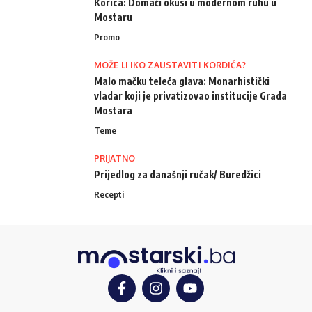
Korica: Domaći okusi u modernom ruhu u
Mostaru
Promo
MOŽE LI IKO ZAUSTAVITI KORDIĆA?
Malo mačku teleća glava: Monarhistički
vladar koji je privatizovao institucije Grada
Mostara
Teme
PRIJATNO
Prijedlog za današnji ručak/ Buredžici
Recepti