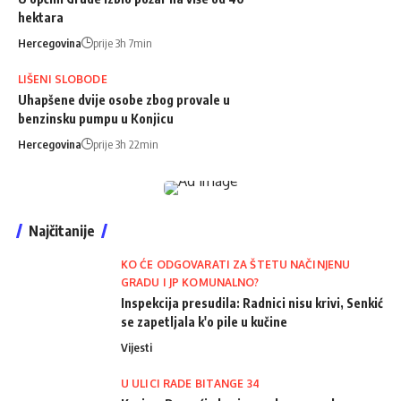
hektara
Hercegovina
prije 3h 7min
LIŠENI SLOBODE
Uhapšene dvije osobe zbog provale u
benzinsku pumpu u Konjicu
Hercegovina
prije 3h 22min
Najčitanije
KO ĆE ODGOVARATI ZA ŠTETU NAČINJENU
GRADU I JP KOMUNALNO?
Inspekcija presudila: Radnici nisu krivi, Senkić
se zapetljala k'o pile u kučine
Vijesti
U ULICI RADE BITANGE 34