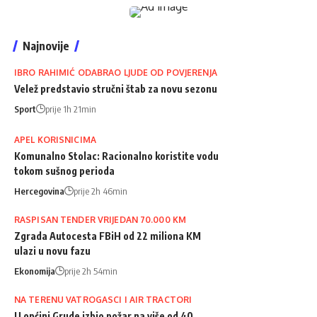
Najnovije
IBRO RAHIMIĆ ODABRAO LJUDE OD POVJERENJA
Velež predstavio stručni štab za novu sezonu
Sport
prije 1h 21min
APEL KORISNICIMA
Komunalno Stolac: Racionalno koristite vodu
tokom sušnog perioda
Hercegovina
prije 2h 46min
RASPISAN TENDER VRIJEDAN 70.000 KM
Zgrada Autocesta FBiH od 22 miliona KM
ulazi u novu fazu
Ekonomija
prije 2h 54min
NA TERENU VATROGASCI I AIR TRACTORI
U općini Grude izbio požar na više od 40