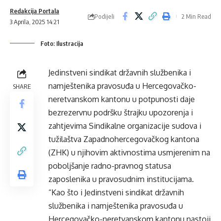
Redakcija Portala
Podijeli
2 Min Read
3 Aprila, 2025 14:21
Foto: Ilustracija
Jedinstveni sindikat državnih službenika i
namještenika pravosuđa u Hercegovačko-
SHARE
neretvanskom kantonu u potpunosti daje
bezrezervnu podršku štrajku upozorenja i
zahtjevima Sindikalne organizacije sudova i
tužilaštva Zapadnohercegovačkog kantona
(ZHK) u njihovim aktivnostima usmjerenim na
poboljšanje radno-pravnog statusa
zaposlenika u pravosudnim institucijama.
“Kao što i Jedinstveni sindikat državnih
službenika i namještenika pravosuđa u
Hercegovačko-neretvanskom kantonu nastoji