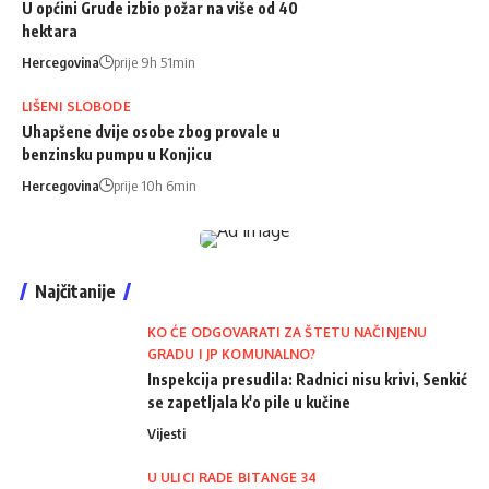
U općini Grude izbio požar na više od 40
hektara
Hercegovina
prije 9h 51min
LIŠENI SLOBODE
Uhapšene dvije osobe zbog provale u
benzinsku pumpu u Konjicu
Hercegovina
prije 10h 6min
Najčitanije
KO ĆE ODGOVARATI ZA ŠTETU NAČINJENU
GRADU I JP KOMUNALNO?
Inspekcija presudila: Radnici nisu krivi, Senkić
se zapetljala k'o pile u kučine
Vijesti
U ULICI RADE BITANGE 34