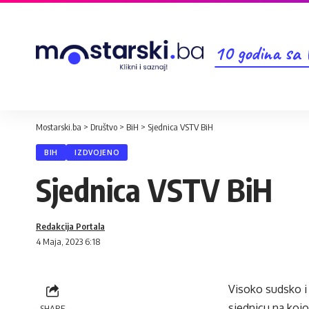
10 godina sa
Mostarski.ba
>
Društvo
>
BiH
>
Sjednica VSTV BiH
BIH
IZDVOJENO
Sjednica VSTV BiH
Redakcija Portala
4 Maja, 2023 6:18
Visoko sudsko i 
sjednicu na kojo
SHARE