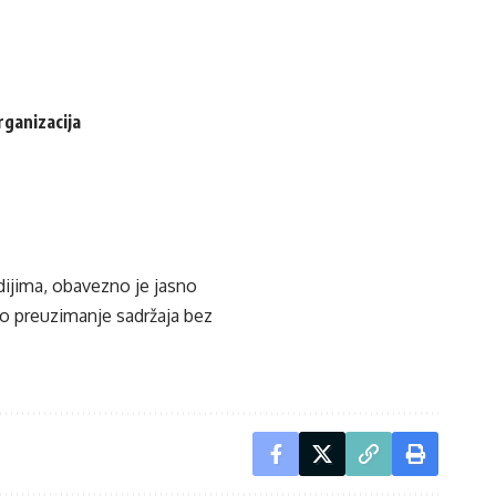
rganizacija
edijima, obavezno je jasno
ko preuzimanje sadržaja bez