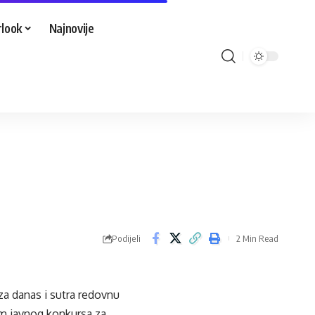
look
Najnovije
Podijeli
2 Min Read
za danas i sutra redovnu
jem javnog konkursa za