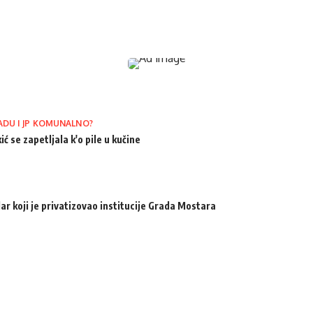
ADU I JP KOMUNALNO?
ić se zapetljala k'o pile u kučine
ar koji je privatizovao institucije Grada Mostara