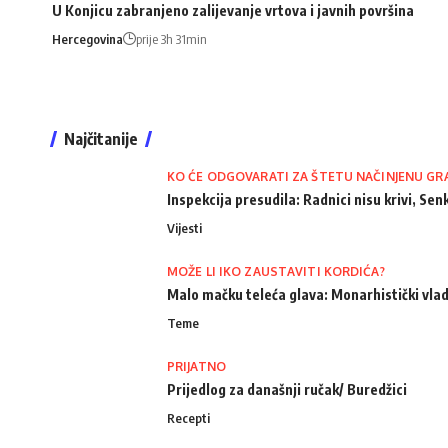
U Konjicu zabranjeno zalijevanje vrtova i javnih površina
Hercegovina
prije 3h 31min
Najčitanije
KO ĆE ODGOVARATI ZA ŠTETU NAČINJENU GR
Inspekcija presudila: Radnici nisu krivi, Senk
Vijesti
MOŽE LI IKO ZAUSTAVITI KORDIĆA?
Malo mačku teleća glava: Monarhistički vlad
Teme
PRIJATNO
Prijedlog za današnji ručak/ Buredžici
Recepti