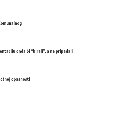
 Komunalnog
ntaciju onda bi “birali”, a ne pripadali
votnoj opasnosti