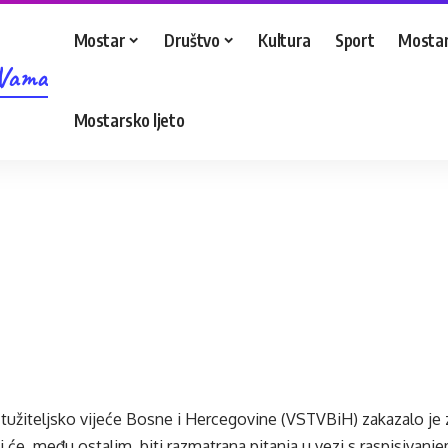
Mostar
Društvo
Kultura
Sport
Mostar
 Vama
Mostarsko ljeto
tužiteljsko vijeće Bosne i Hercegovine (VSTVBiH) zakazalo je 
j će, među ostalim, biti razmatrana pitanja u vezi s raspisivan