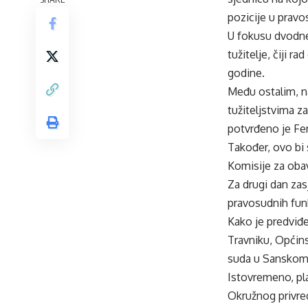
pozicije u prav
U fokusu dvodne
tužitelje, čiji r
godine.
Među ostalim, na
tužiteljstvima z
potvrđeno je Fe
Također, ovo bi 
Komisije za oba
Za drugi dan za
pravosudnih funk
Kako je predviđe
Travniku, Općin
suda u Sanskom 
Istovremeno, pl
Okružnog privre