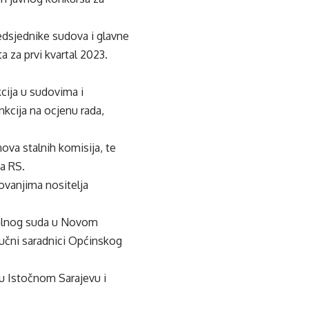
edsjednike sudova i glavne
a za prvi kvartal 2023.
cija u sudovima i
nkcija na ocjenu rada,
nova stalnih komisija, te
a RS.
ovanjima nositelja
onalnog suda u Novom
učni saradnici Općinskog
u Istočnom Sarajevu i