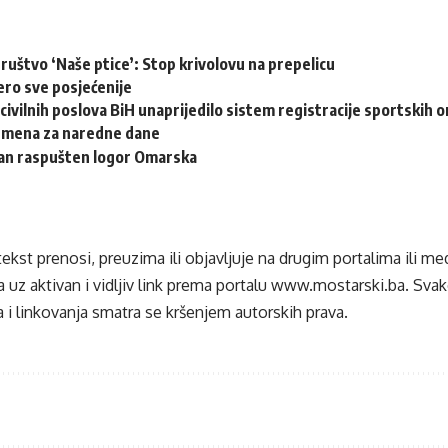
ruštvo ‘Naše ptice’: Stop krivolovu na prepelicu
ero sve posjećenije
civilnih poslova BiH unaprijedilo sistem registracije sportskih o
emena za naredne dane
dan raspušten logor Omarska
tekst prenosi, preuzima ili objavljuje na drugim portalima ili m
 uz aktivan i vidljiv link prema portalu
www.mostarski.ba
. Sva
 i linkovanja smatra se kršenjem autorskih prava.