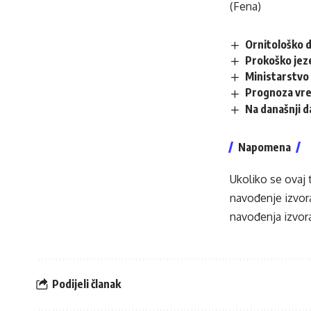
(Fena)
Ornitološko d
Prokoško jez
Ministarstvo 
Prognoza vr
Na današnji 
Napomena
Ukoliko se ovaj 
navođenje izvora
navođenja izvora
Podijeli članak