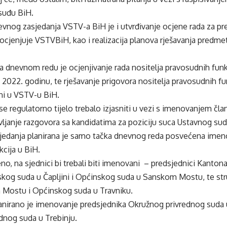
osuđu BiH.
vnog zasjedanja VSTV-a BiH je i utvrđivanje ocjene rada za pr
ad ocjenjuje VSTVBiH, kao i realizacija planova rješavanja predmet
 dnevnom redu je ocjenjivanje rada nositelja pravosudnih funk
a 2022. godinu, te rješavanje prigovora nositelja pravosudnih fu
ni u VSTV-u BiH.
se regulatorno tijelo trebalo izjasniti u vezi s imenovanjem čla
vljanje razgovora sa kandidatima za poziciju suca Ustavnog sud
sjedanja planirana je samo tačka dnevnog reda posvećena imen
cija u BiH.
no, na sjednici bi trebali biti imenovani – predsjednici Kant
skog suda u Čapljini i Općinskog suda u Sanskom Mostu, te str
Mostu i Općinskog suda u Travniku.
anirano je imenovanje predsjednika Okružnog privrednog suda 
dnog suda u Trebinju.