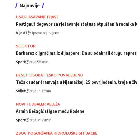
Najnovije
USAGLAŠAVANJE IZJAVE
Postignut dogovor za rješavanje statusa otpuštenih radnika
Vijesti
Upravo objavljeno
SELEKTOR
Barbarez o igračima iz dijaspore: Da su odabrali drugu repreze
Sport
prije 58 min
DESET OSOBA TEŠKO POVRIJEĐENO
Težak sudar tramvaja u Njemačkoj: 25 povrijeđenih, troje u ži
Svijet
prije 1h 17min
NOVI FUDBALER VELEŽA
Armin Bešagić stigao među Rođene
Sport
prije 3h 23min
ZBOG POGORŠANJA HIDROLOŠKE SITUACIJE