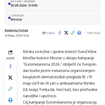
DATUM I VRIJEME
18.05.2026. 11:00h
LOKACIJA
Mostar
Redakcija Portala
Podijeli
1 Min Read
14 Maja, 2026 13:43
Klinika za kožne i spolne bolesti Sveučilišne
kliničke bolnice Mostar u sklopu kampanje
SHARE
“Euromelanoma 2026.” obilježit će Evropski
dan borbe protiv melanoma organiziranjem
besplatnih dermatoloških pregleda 18. i 19.
maja od 11 do 14 sati u ambulantama Klinike
(Ul. kralja Tvrtka bb, treći kat), bez prethodne
narudžbe i uputnice.
Cilj kampanje Euromelanoma je organizacija