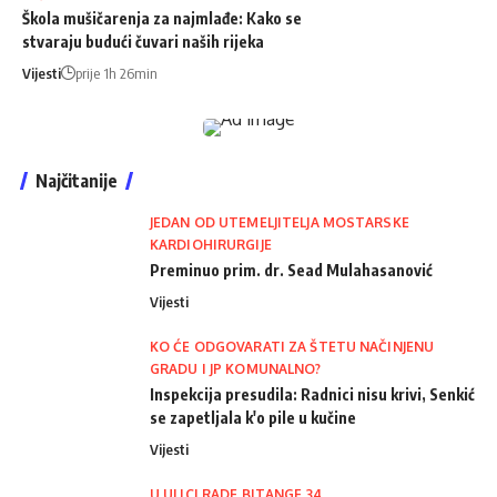
Škola mušičarenja za najmlađe: Kako se
stvaraju budući čuvari naših rijeka
Vijesti
prije 1h 26min
Najčitanije
JEDAN OD UTEMELJITELJA MOSTARSKE
KARDIOHIRURGIJE
Preminuo prim. dr. Sead Mulahasanović
Vijesti
KO ĆE ODGOVARATI ZA ŠTETU NAČINJENU
GRADU I JP KOMUNALNO?
Inspekcija presudila: Radnici nisu krivi, Senkić
se zapetljala k'o pile u kučine
Vijesti
U ULICI RADE BITANGE 34