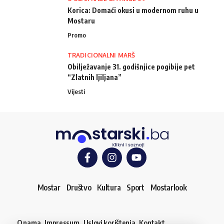
Korica: Domaći okusi u modernom ruhu u
Mostaru
Promo
TRADICIONALNI MARŠ
Obilježavanje 31. godišnjice pogibije pet
“Zlatnih ljiljana”
Vijesti
Mostar
Društvo
Kultura
Sport
Mostarlook
O nama
Impressum
Uslovi korištenja
Kontakt