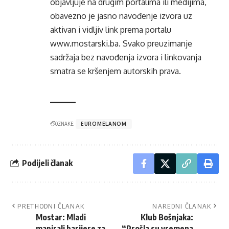
objavljuje na drugim portalima ili medijima,
obavezno je jasno navođenje izvora uz
aktivan i vidljiv link prema portalu
www.mostarski.ba
. Svako preuzimanje
sadržaja bez navođenja izvora i linkovanja
smatra se kršenjem autorskih prava.
OZNAKE:
EUROMELANOM
Podijeli članak
PRETHODNI ČLANAK
NAREDNI ČLANAK
Mostar: Mladi
Klub Bošnjaka:
mapirali barijere za
“Prošla su vremena