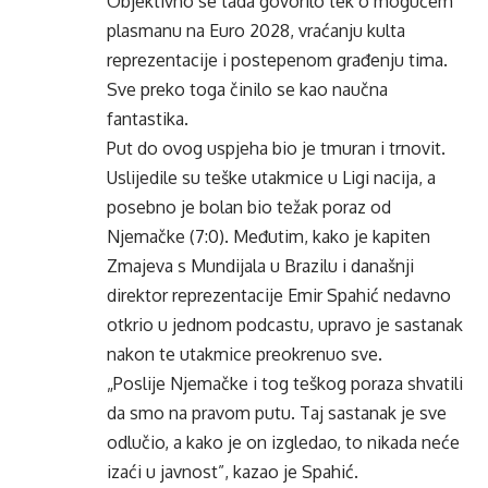
Objektivno se tada govorilo tek o mogućem
plasmanu na Euro 2028, vraćanju kulta
reprezentacije i postepenom građenju tima.
Sve preko toga činilo se kao naučna
fantastika.
Put do ovog uspjeha bio je tmuran i trnovit.
Uslijedile su teške utakmice u Ligi nacija, a
posebno je bolan bio težak poraz od
Njemačke (7:0). Međutim, kako je kapiten
Zmajeva s Mundijala u Brazilu i današnji
direktor reprezentacije Emir Spahić nedavno
otkrio u jednom podcastu, upravo je sastanak
nakon te utakmice preokrenuo sve.
„Poslije Njemačke i tog teškog poraza shvatili
da smo na pravom putu. Taj sastanak je sve
odlučio, a kako je on izgledao, to nikada neće
izaći u javnost”, kazao je Spahić.