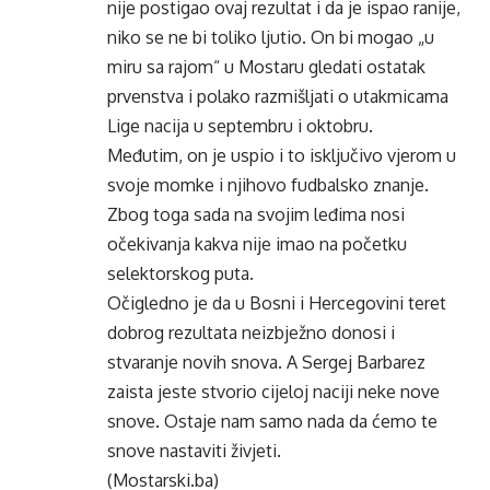
nije postigao ovaj rezultat i da je ispao ranije,
niko se ne bi toliko ljutio. On bi mogao „u
miru sa rajom“ u Mostaru gledati ostatak
prvenstva i polako razmišljati o utakmicama
Lige nacija u septembru i oktobru.
Međutim, on je uspio i to isključivo vjerom u
svoje momke i njihovo fudbalsko znanje.
Zbog toga sada na svojim leđima nosi
očekivanja kakva nije imao na početku
selektorskog puta.
Očigledno je da u Bosni i Hercegovini teret
dobrog rezultata neizbježno donosi i
stvaranje novih snova. A Sergej Barbarez
zaista jeste stvorio cijeloj naciji neke nove
snove. Ostaje nam samo nada da ćemo te
snove nastaviti živjeti.
(Mostarski.ba)