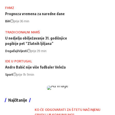
FHMZ
Prognoza vremena za naredne dane
BiH
prije 36 min
TRADICIONALNI MARŠ
U nedjelju obilježavanje 31. godišnjice
pogibije pet “Zlatnih ljiljana”
Događaji
Vijesti
prije 39 min
IDE U PORTUGAL
Andro Babić nije više fudbaler Veleža
Sport
prije 1h 9min
Najčitanije
KO ĆE ODGOVARATI ZA ŠTETU NAČINJENU
GRADU I JP KOMUNALNO?