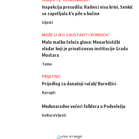
Inspekcija presudila: Radnici nisu krivi, Senkić
se zapetljala k'o pile u kučine
Vijesti
MOŽE LI IKO ZAUSTAVITI KORDIĆA?
Malo mačku teleća glava: Monarhistički
vladar koji je privatizovao institucije Grada
Mostara
Teme
PRIJATNO
Prijedlog za današnji ručak/ Buredžici
Recepti
Međunarodne večeri folklora u Podveležju
Kultura
Vijesti