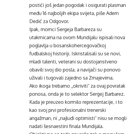
postići još jedan pogodak i osigurati plasman
među 16 najboljih ekipa svijeta, piše Adem
Dedić za Odgovor.
Ipak, momci Sergeja Barbareza su
utakmicama na ovom Mundijalu ispisali nova
poglavlja u bosanskohercegovačkoj
fudbalskoj historiji. Iskristalisali su se novi,
mladi talenti, veterani su dostojanstveno
obavili svoj dio posla, a navijači su ponovo
uživali i tugovali zajedno sa Zmajevima.
Ako ikoga trebamo „okriviti“ za ovaj povratak
ponosa, onda je to selektor Sergej Barbarez.
Kada je preuzeo kormilo reprezentacije, i to
kao svoj prvi profesionalni trenerski
angažman, ni „najluđi optimisti“ nisu se mogli
nadati šesnaestini finala Mundijala.