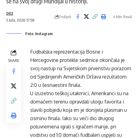
se na svoj drugi Mundijal u historiji.
002
Podijeli
4 Min Read
5 Jula, 2026 17:58
Foto: Instagram
Fudbalska reprezentacija Bosne i
Hercegovine protekle sedmice okončala je
SHARE
svoj nastup na Svjetskom prvenstvu porazom
od Sjedinjenih Američkih Država rezultatom
2:0 u šesnaestini finala.
U izuzetno teškoj utakmici, Amerikanci su na
domaćem terenu opravdali ulogu favorita i
slavili pobjedu koja im je donijela plasman u
osminu finala. Iako su veći dio drugog
poluvremena igrali s igračem manje, pri
vodstvu od 1:0 domaći fudbaleri uspjeli su