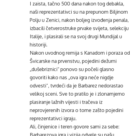
I zaista, tačno 500 dana nakon tog debakla,
naši reprezentativci su na prepunom Biljinom
Polju u Zenici, nakon boljeg izvođenja penala,
izbacili četverostruke prvake svijeta, selekciju
Italije, i plasirali se na svoj drugi Mundijal u
historiji.
Nakon uvodnog remija s Kanadom i poraza od
Švicarske na prvenstvu, pojedini dežurni
„dušebriznici“ ponovo su počeli glasno
govoriti kako nas „ova igra neće nigdje
odvesti“, tvrdeći da je Barbarez nedorastao
velikoj sceni. Sve to pratilo je i zlonamjerno
plasiranje lažnih vijesti i tračeva iz
neprovjerenih izvora o tome zašto pojedini
reprezentativci igraju.
Ali, činjenice i teren govore sami za sebe:
Barbarezova igra i vizija odvele su našu