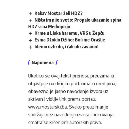
Kakav Mostar želi HDZ?
Ništa im nije sveto: Propalo ukazanje spina
HDZ-a na Međugorju
Krme u Liska haremu, VRS u Žepču
Esma Džoklo Džiho: Boli me Orašlje
Idemo uzbrdo, i čak ubrzavamo!
Napomena
Ukoliko se ovaj tekst prenosi, preuzima ili
objavljuje na drugim portalima ili medijima,
obavezno je jasno navođenje izvora uz
aktivan i vidljiv link prema portalu
www.mostarski.ba
. Svako preuzimanje
sadržaja bez navođenja izvora i linkovanja
smatra se kršenjem autorskih prava.