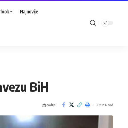
look
Najnovije
avezu BiH
Podijeli
1 Min Read