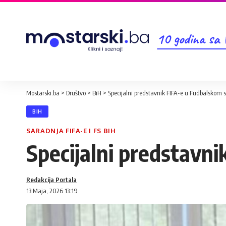
10 godina sa
Mostarski.ba
>
Društvo
>
BiH
>
Specijalni predstavnik FIFA-e u Fudbalskom 
BIH
SARADNJA FIFA-E I FS BIH
Specijalni predstavn
Redakcija Portala
13 Maja, 2026 13:19