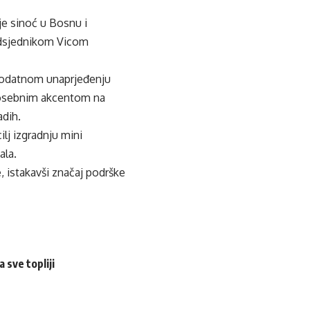
e sinoć u Bosnu i
edsjednikom Vicom
 dodatnom unaprjeđenju
posebnim akcentom na
adih.
ilj izgradnju mini
ala.
, istakavši značaj podrške
 sve topliji