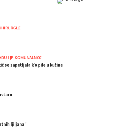
OHIRURGIJE
ADU I JP KOMUNALNO?
ić se zapetljala k'o pile u kučine
ostaru
tnih ljiljana”