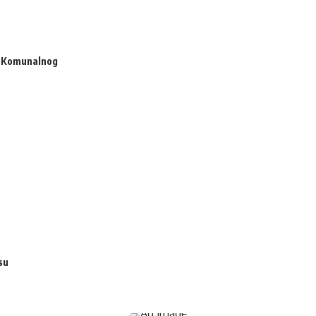
st Komunalnog
su