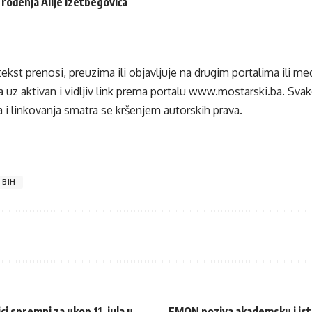
 rođenja Alije Izetbegovića
tekst prenosi, preuzima ili objavljuje na drugim portalima ili m
 uz aktivan i vidljiv link prema portalu
www.mostarski.ba
. Sva
 i linkovanja smatra se kršenjem autorskih prava.
 BIH
i spremni za ukop 11. jula u
FMON poziva akademsku i istra