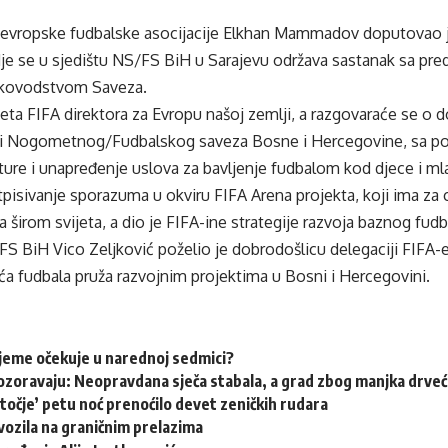
a evropske fudbalske asocijacije Elkhan Mammadov doputovao j
je se u sjedištu NS/FS BiH u Sarajevu održava sastanak sa pr
ukovodstvom Saveza.
jeta FIFA direktora za Evropu našoj zemlji, a razgovaraće se o
e i Nogometnog/Fudbalskog saveza Bosne i Hercegovine, sa 
kture i unapređenje uslova za bavljenje fudbalom kod djece i ml
otpisivanje sporazuma u okviru FIFA Arena projekta, koji ima za c
a širom svijeta, a dio je FIFA-ine strategije razvoja baznog fudb
S BiH Vico Zeljković poželio je dobrodošlicu delegaciji FIFA-e
ća fudbala pruža razvojnim projektima u Bosni i Hercegovini.
ijeme očekuje u narednoj sedmici?
ozoravaju: Neopravdana sječa stabala, a grad zbog manjka drveća
točje’ petu noć prenoćilo devet zeničkih rudara
ozila na graničnim prelazima