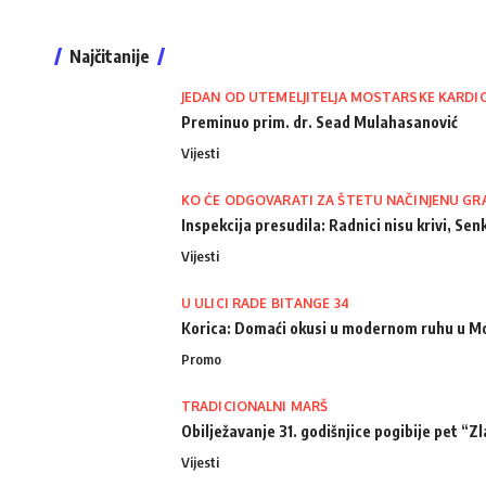
Najčitanije
JEDAN OD UTEMELJITELJA MOSTARSKE KARDI
Preminuo prim. dr. Sead Mulahasanović
Vijesti
KO ĆE ODGOVARATI ZA ŠTETU NAČINJENU GR
Inspekcija presudila: Radnici nisu krivi, Senk
Vijesti
U ULICI RADE BITANGE 34
Korica: Domaći okusi u modernom ruhu u M
Promo
TRADICIONALNI MARŠ
Obilježavanje 31. godišnjice pogibije pet “Zla
Vijesti