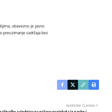
edijima, obavezno je jasno
ko preuzimanje sadržaja bez
NAREDNI ČLANAK
živačku zajednicu na prijavu projekata iz nauke i