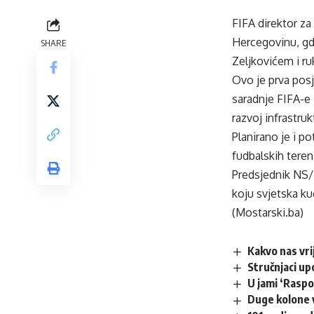
FIFA direktor z
Hercegovinu, gd
SHARE
Zeljkovićem i r
Ovo je prva pos
saradnje FIFA-
razvoj infrastru
Planirano je i p
fudbalskih teren
Predsjednik NS/F
koju svjetska ku
(Mostarski.ba)
Kakvo nas vr
Stručnjaci up
U jami ‘Raspo
Duge kolone v