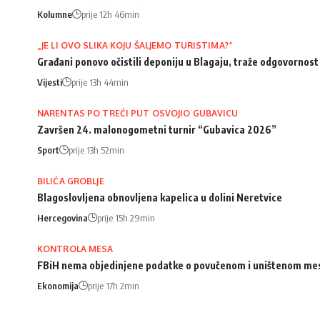
Kolumne
prije 12h 46min
„JE LI OVO SLIKA KOJU ŠALJEMO TURISTIMA?“
Građani ponovo očistili deponiju u Blagaju, traže odgovorno
Vijesti
prije 13h 44min
NARENTAS PO TREĆI PUT OSVOJIO GUBAVICU
Završen 24. malonogometni turnir “Gubavica 2026”
Sport
prije 13h 52min
BILIĆA GROBLJE
Blagoslovljena obnovljena kapelica u dolini Neretvice
Hercegovina
prije 15h 29min
KONTROLA MESA
FBiH nema objedinjene podatke o povučenom i uništenom me
Ekonomija
prije 17h 2min