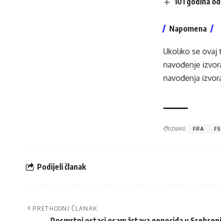
101 godina od
Napomena
Ukoliko se ovaj 
navođenje izvora
navođenja izvora
OZNAKE:
FIFA
FS
Podijeli članak
PRETHODNI ČLANAK
Posmrtni ostaci osam žrtava genocida u Srebrenic