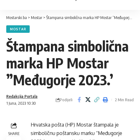
Mostarski.ba
>
Mostar
>
Štampana simbolična marka HP Mostar ”Međugorje 2023.’
MOSTAR
Štampana simbolična
marka HP Mostar
”Međugorje 2023.’
Redakcija Portala
Podijeli
2 Min Read
1 Juna, 2023 10:30
Hrvatska pošta (HP) Mostar štampala je
simboličnu poštansku marku “Međugorje
SHARE