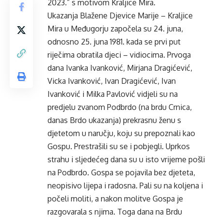
2023.” s motivom Kraljice Mira.
Ukazanja Blažene Djevice Marije – Kraljice
Mira u Međugorju započela su 24. juna,
odnosno 25. juna 1981. kada se prvi put
riječima obratila djeci – vidiocima. Prvoga
dana Ivanka Ivanković, Mirjana Dragićević,
Vicka Ivanković, Ivan Dragićević, Ivan
Ivanković i Milka Pavlović vidjeli su na
predjelu zvanom Podbrdo (na brdu Crnica,
danas Brdo ukazanja) prekrasnu ženu s
djetetom u naručju, koju su prepoznali kao
Gospu. Prestrašili su se i pobjegli. Uprkos
strahu i sljedećeg dana su u isto vrijeme pošli
na Podbrdo. Gospa se pojavila bez djeteta,
neopisivo lijepa i radosna. Pali su na koljena i
počeli moliti, a nakon molitve Gospa je
razgovarala s njima. Toga dana na Brdu