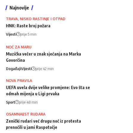
Najnovije
TRAVA, NISKO RASTINJE I OTPAD
HNK: Raste broj požara
Vijesti
prije 5 min
NOĆ ZA MARU
Muzička večer u znak sjećanja na Marka
Govorčina
Događaji
Vijesti
prije 42 min
NOVA PRAVILA
UEFA uvela dvije velike promjene: Evo šta se
odmah mijenja u Ligi prvaka
Sport
prije 48 min
OSAMNAEST RUDARA
Zenički rudari već drugu noć iz protesta
prenoćili u jami Raspotočje