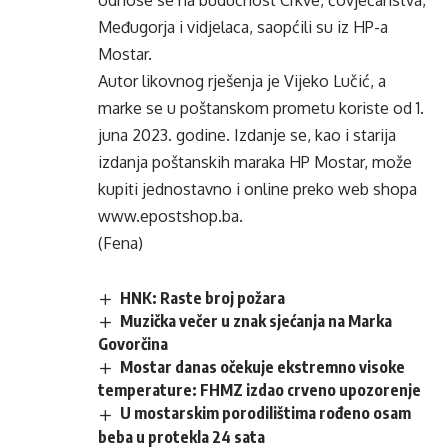
odnose se na budućnost Crkve, čovječanstva,
Međugorja i vidjelaca, saopćili su iz HP-a
Mostar.
Autor likovnog rješenja je Vijeko Lučić, a
marke se u poštanskom prometu koriste od 1.
juna 2023. godine. Izdanje se, kao i starija
izdanja poštanskih maraka HP Mostar, može
kupiti jednostavno i online preko web shopa
www.epostshop.ba.
(Fena)
HNK: Raste broj požara
Muzička večer u znak sjećanja na Marka
Govorčina
Mostar danas očekuje ekstremno visoke
temperature: FHMZ izdao crveno upozorenje
U mostarskim porodilištima rođeno osam
beba u protekla 24 sata