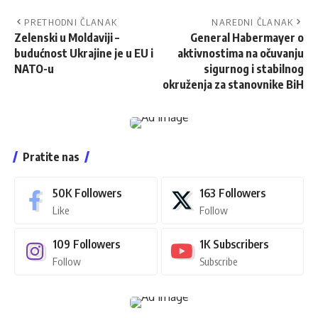
PRETHODNI ČLANAK
NAREDNI ČLANAK
Zelenski u Moldaviji –
General Habermayer o
budućnost Ukrajine je u EU i
aktivnostima na očuvanju
NATO-u
sigurnog i stabilnog
okruženja za stanovnike BiH
Pratite nas
50K
Followers
163
Followers
Like
Follow
109
Followers
1K
Subscribers
Follow
Subscribe