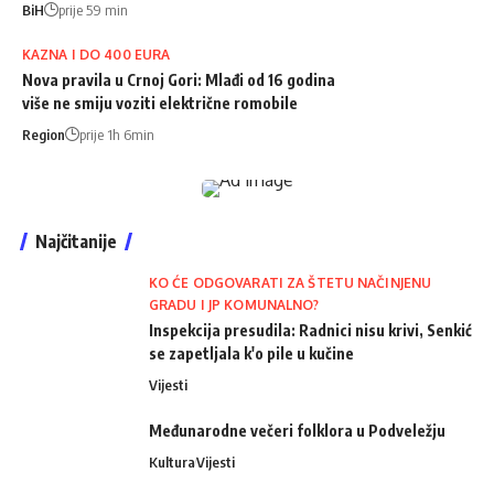
BiH
prije 59 min
KAZNA I DO 400 EURA
Nova pravila u Crnoj Gori: Mlađi od 16 godina
više ne smiju voziti električne romobile
Region
prije 1h 6min
Najčitanije
KO ĆE ODGOVARATI ZA ŠTETU NAČINJENU
GRADU I JP KOMUNALNO?
Inspekcija presudila: Radnici nisu krivi, Senkić
se zapetljala k'o pile u kučine
Vijesti
Međunarodne večeri folklora u Podveležju
Kultura
Vijesti