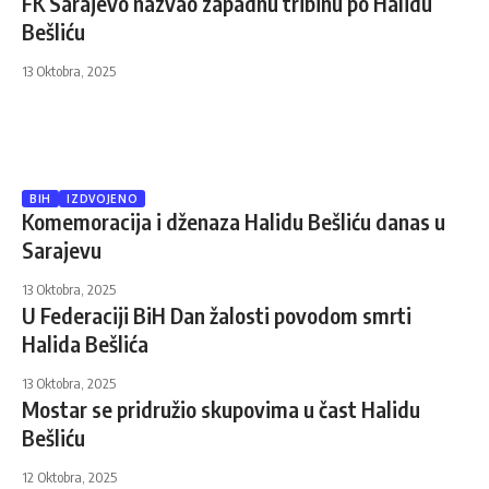
FK Sarajevo nazvao zapadnu tribinu po Halidu
Bešliću
13 Oktobra, 2025
BIH
IZDVOJENO
Komemoracija i dženaza Halidu Bešliću danas u
Sarajevu
13 Oktobra, 2025
U Federaciji BiH Dan žalosti povodom smrti
Halida Bešlića
13 Oktobra, 2025
Mostar se pridružio skupovima u čast Halidu
Bešliću
12 Oktobra, 2025