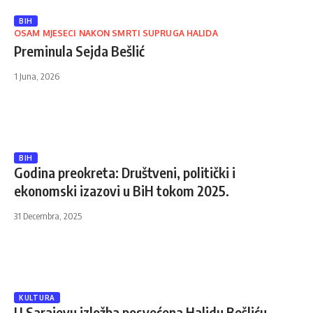
BIH
OSAM MJESECI NAKON SMRTI SUPRUGA HALIDA
Preminula Sejda Bešlić
1 Juna, 2026
BIH
Godina preokreta: Društveni, politički i
ekonomski izazovi u BiH tokom 2025.
31 Decembra, 2025
KULTURA
U Sarajevu izložba posvećena Halidu Bešliću,