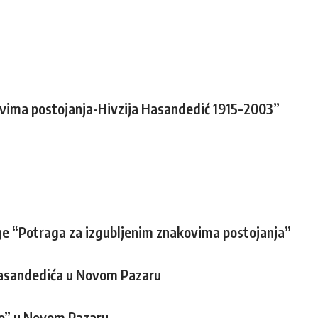
ovima postojanja-Hivzija Hasandedić 1915–2003”
ige “Potraga za izgubljenim znakovima postojanja”
e Hasandedića u Novom Pazaru
elo” u Novom Pazaru