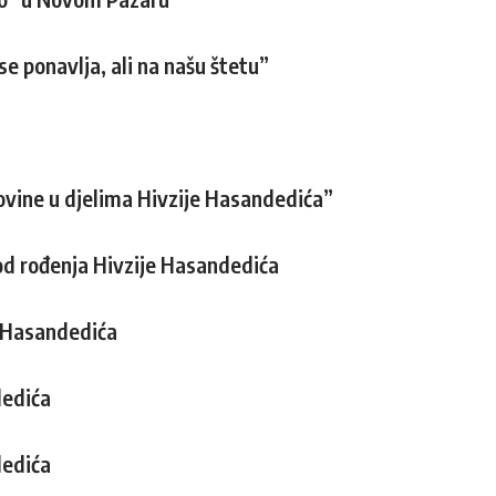
se ponavlja, ali na našu štetu”
ovine u djelima Hivzije Hasandedića”
od rođenja Hivzije Hasandedića
u Hasandedića
dedića
dedića