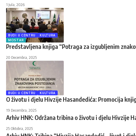
1 Jula, 2026
BUDI U CENTRU
KULTURA
MOSTAR
Predstavljena knjiga “Potraga za izgubljenim znak
20 Decembra, 2025
BUDI U CENTRU
KULTURA
O životu i djelu Hivzije Hasandedića: Promocija knj
19 Decembra, 2025
Arhiv HNK: Održana tribina o životu i djelu Hivzij
25 Oktobra, 2025
Arhiv HNK: Tribina “Hivzija Hasandedić – život i dj