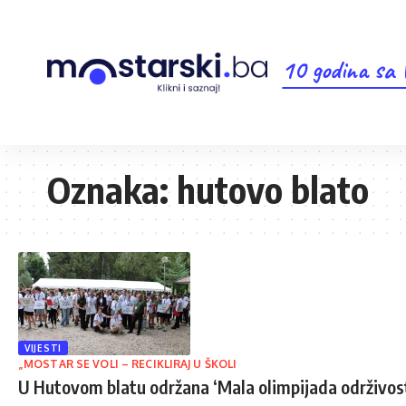
10 godina sa
Oznaka:
hutovo blato
VIJESTI
„MOSTAR SE VOLI – RECIKLIRAJ U ŠKOLI
U Hutovom blatu održana ‘Mala olimpijada održivost