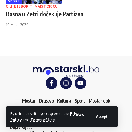
SPORT
CILJ JE IZBORITI MAJSTORICU
Bosna u Zetri dočekuje Partizan
10 Maja, 2026
Mostar
Društvo
Kultura
Sport
Mostarlook
By using this site, you agree to the
Privacy
Accept
Policy
and
Terms of Use
.
O nama
Impressum
Uslovi korištenja
Kontakt
Dojavi vijest