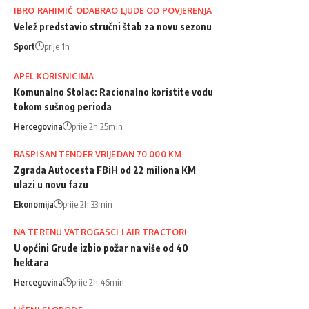
IBRO RAHIMIĆ ODABRAO LJUDE OD POVJERENJA
Velež predstavio stručni štab za novu sezonu
Sport
prije 1h
APEL KORISNICIMA
Komunalno Stolac: Racionalno koristite vodu
tokom sušnog perioda
Hercegovina
prije 2h 25min
RASPISAN TENDER VRIJEDAN 70.000 KM
Zgrada Autocesta FBiH od 22 miliona KM
ulazi u novu fazu
Ekonomija
prije 2h 33min
NA TERENU VATROGASCI I AIR TRACTORI
U općini Grude izbio požar na više od 40
hektara
Hercegovina
prije 2h 46min