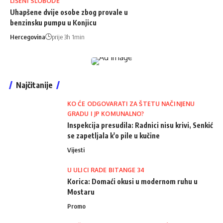
LIŠENI SLOBODE
Uhapšene dvije osobe zbog provale u
benzinsku pumpu u Konjicu
Hercegovina
prije 3h 1min
Najčitanije
KO ĆE ODGOVARATI ZA ŠTETU NAČINJENU
GRADU I JP KOMUNALNO?
Inspekcija presudila: Radnici nisu krivi, Senkić
se zapetljala k'o pile u kučine
Vijesti
U ULICI RADE BITANGE 34
Korica: Domaći okusi u modernom ruhu u
Mostaru
Promo