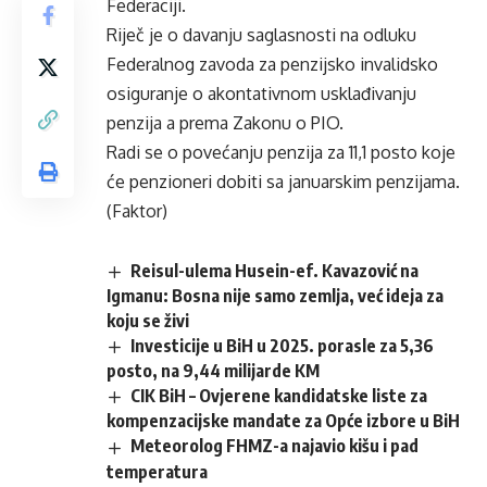
Federaciji.
Riječ je o davanju saglasnosti na odluku
Federalnog zavoda za penzijsko invalidsko
osiguranje o akontativnom usklađivanju
penzija a prema Zakonu o PIO.
Radi se o povećanju penzija za 11,1 posto koje
će penzioneri dobiti sa januarskim penzijama.
(Faktor)
Reisul-ulema Husein-ef. Kavazović na
Igmanu: Bosna nije samo zemlja, već ideja za
koju se živi
Investicije u BiH u 2025. porasle za 5,36
posto, na 9,44 milijarde KM
CIK BiH – Ovjerene kandidatske liste za
kompenzacijske mandate za Opće izbore u BiH
Meteorolog FHMZ-a najavio kišu i pad
temperatura