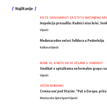
Najčitanije
KO ĆE ODGOVARATI ZA ŠTETU NAČINJENU GR
Inspekcija presudila: Radnici nisu krivi, Senk
Vijesti
Međunarodne večeri folklora u Podveležju
Kultura
Vijesti
BUNE SE, A NEĆE DA SE UČLANE U SINDIKAT
Sindikat o optužbama neformalne grupa radn
Vijesti
VEČER ROĐENIH
Crvena noć pod Starim: “Put u Evropu, priča
Mostarsko ljeto
Sport
Vijesti