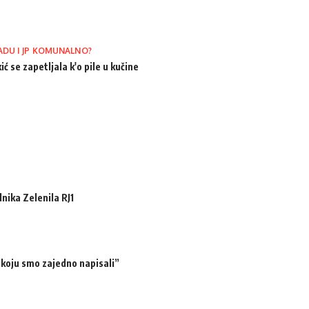
ADU I JP KOMUNALNO?
ić se zapetljala k'o pile u kučine
ika Zelenila RJ1
 koju smo zajedno napisali”