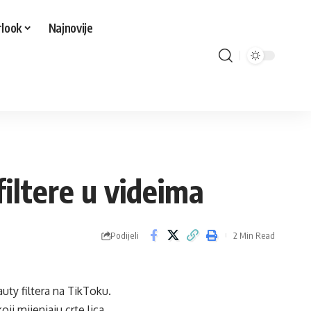
look
Najnovije
filtere u videima
Podijeli
2 Min Read
uty filtera na TikToku.
ji mijenjaju crte lica,