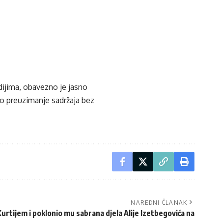
edijima, obavezno je jasno
ko preuzimanje sadržaja bez
NAREDNI ČLANAK
urtijem i poklonio mu sabrana djela Alije Izetbegovića na