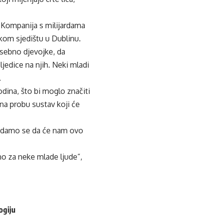
i. Kompanija s milijardama
kom sjedištu u Dublinu.
posebno djevojke, da
jedice na njih. Neki mladi
.
odina, što bi moglo značiti
 na probu sustav koji će
 “Nadamo se da će nam ovo
no za neke mlade ljude”,
ogiju