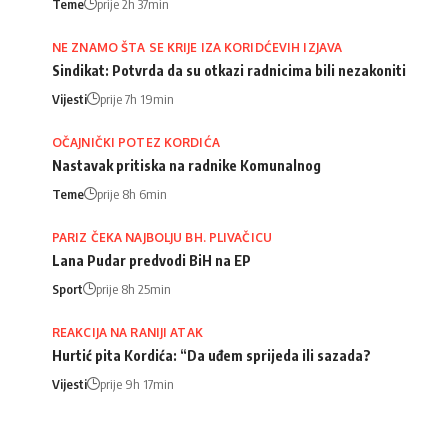
Teme
prije 2h 37min
NE ZNAMO ŠTA SE KRIJE IZA KORIDĆEVIH IZJAVA
Sindikat: Potvrda da su otkazi radnicima bili nezakoniti
Vijesti
prije 7h 19min
OČAJNIČKI POTEZ KORDIĆA
Nastavak pritiska na radnike Komunalnog
Teme
prije 8h 6min
PARIZ ČEKA NAJBOLJU BH. PLIVAČICU
Lana Pudar predvodi BiH na EP
Sport
prije 8h 25min
REAKCIJA NA RANIJI ATAK
Hurtić pita Kordića: “Da uđem sprijeda ili sazada?
Vijesti
prije 9h 17min