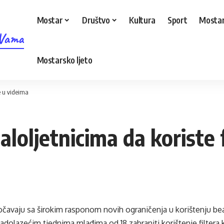
Mostar
Društvo
Kultura
Sport
Mostar
 Vama
Mostarsko ljeto
re u videima
aloljetnicima da koriste 
očavaju sa širokim rasponom novih ograničenja u korištenju bea
adolazećim tjednima mlađima od 18 zabraniti korištenje filtera ko