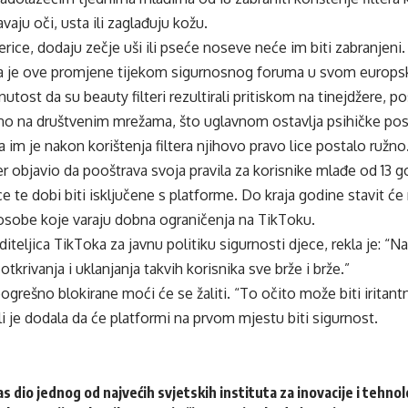
ju oči, usta ili zaglađuju kožu.
mjerice, dodaju zečje uši ili pseće noseve neće im biti zabranjen
ila je ove promjene tijekom sigurnosnog foruma u svom europs
nutost da su beauty filteri rezultirali pritiskom na tinejdžere, 
no na društvenim mrežama, što uglavnom ostavlja psihičke posl
da im je nakon korištenja filtera njihovo pravo lice postalo ružno
r objavio da pooštrava svoja pravila za korisnike mlađe od 13 g
ce te dobi biti isključene s platforme. Do kraja godine stavit će
 osobe koje varaju dobna ograničenja na TikToku.
diteljica TikToka za javnu politiku sigurnosti djece, rekla je:
krivanja i uklanjanja takvih korisnika sve brže i brže.”
grešno blokirane moći će se žaliti. “To očito može biti iritant
ali je dodala da će platformi na prvom mjestu biti sigurnost.
as dio jednog od najvećih svjetskih instituta za inovacije i tehnol