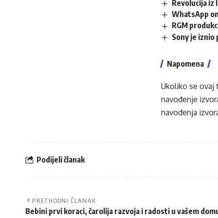
Revolucija iz
WhatsApp om
RGM produkci
Sony je iznio
Napomena
Ukoliko se ovaj 
navođenje izvora
navođenja izvora
Podijeli članak
PRETHODNI ČLANAK
Bebini prvi koraci, čarolija razvoja i radosti u vašem dom