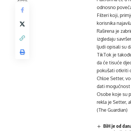
odnosno povećava
Filteri koji, pri
korisnika najav
Raširena je zabri
izgledaju savrše
ljudi opisali su 
TikTok je takođe
da će tisuće dje
pokušati otkriti
Chloe Setter, vo
dati mogućnost ot
Osobe koje su po
rekla je Setter, 
(The Guardian)
BiH je od dan