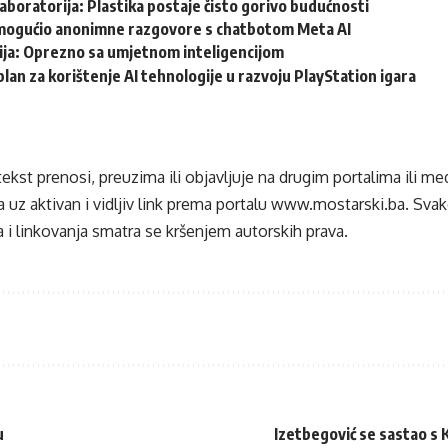
 laboratorija: Plastika postaje čisto gorivo budućnosti
ogućio anonimne razgovore s chatbotom Meta AI
ja: Oprezno sa umjetnom inteligencijom
 plan za korištenje AI tehnologije u razvoju PlayStation igara
tekst prenosi, preuzima ili objavljuje na drugim portalima ili m
 uz aktivan i vidljiv link prema portalu
www.mostarski.ba
. Sva
 i linkovanja smatra se kršenjem autorskih prava.
u
Izetbegović se sastao s K