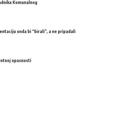
radnika Komunalnog
ntaciju onda bi “birali”, a ne pripadali
votnoj opasnosti