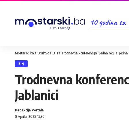
10 godina sa
Mostarski.ba
>
Društvo
>
BiH
>
Trodnevna konferencija “Jedna regija, jedna p
BIH
Trodnevna konferencij
Jablanici
Redakcija Portala
8 Aprila, 2025 15:30