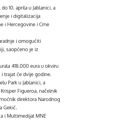
do 10. aprila u Jablanici, a
je i digitalizacija
e i Hercegovine i Crne
saradnje i omogućiti
ji, saopćeno je iz
urala 418.000 eura u okviru
 trajat će dvije godine.
lu Park u Jablanici, a
 Krisper Figueroa, načelnik
omoćnik direktora Narodnog
a Gekić.
ca i Multimedijal MNE