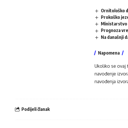
Ornitološko d
Prokoško jez
Ministarstvo 
Prognoza vr
Na današnji 
Napomena
Ukoliko se ovaj 
navođenje izvora
navođenja izvora
Podijeli članak