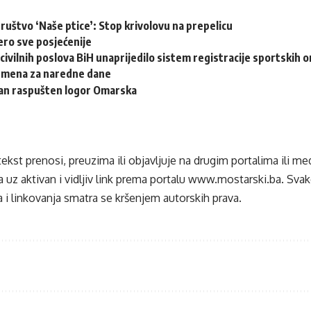
ruštvo ‘Naše ptice’: Stop krivolovu na prepelicu
ero sve posjećenije
civilnih poslova BiH unaprijedilo sistem registracije sportskih o
emena za naredne dane
dan raspušten logor Omarska
tekst prenosi, preuzima ili objavljuje na drugim portalima ili m
 uz aktivan i vidljiv link prema portalu
www.mostarski.ba
. Sva
 i linkovanja smatra se kršenjem autorskih prava.