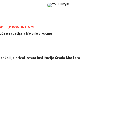
ADU I JP KOMUNALNO?
ić se zapetljala k'o pile u kučine
ar koji je privatizovao institucije Grada Mostara