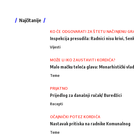
Najčitanije
KO ĆE ODGOVARATI ZA ŠTETU NAČINJENU GR
Inspekcija presudila: Radnici nisu krivi, Senk
Vijesti
MOŽE LI IKO ZAUSTAVITI KORDIĆA?
Malo mačku teleća glava: Monarhistički vlad
Teme
PRIJATNO
Prijedlog za današnji ručak/ Buredžici
Recepti
OČAJNIČKI POTEZ KORDIĆA
Nastavak pritiska na radnike Komunalnog
Teme