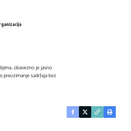
rganizacija
edijima, obavezno je jasno
ko preuzimanje sadržaja bez