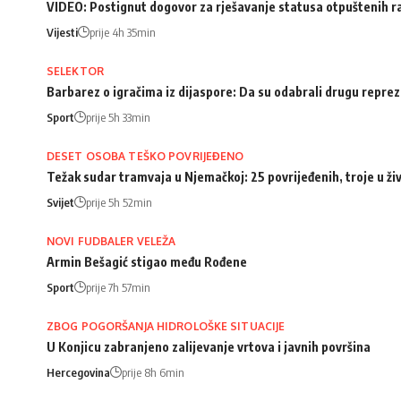
VIDEO: Postignut dogovor za rješavanje statusa otpuštenih 
Vijesti
prije 4h 35min
SELEKTOR
Barbarez o igračima iz dijaspore: Da su odabrali drugu repreze
Sport
prije 5h 33min
DESET OSOBA TEŠKO POVRIJEĐENO
Težak sudar tramvaja u Njemačkoj: 25 povrijeđenih, troje u ži
Svijet
prije 5h 52min
NOVI FUDBALER VELEŽA
Armin Bešagić stigao među Rođene
Sport
prije 7h 57min
ZBOG POGORŠANJA HIDROLOŠKE SITUACIJE
U Konjicu zabranjeno zalijevanje vrtova i javnih površina
Hercegovina
prije 8h 6min