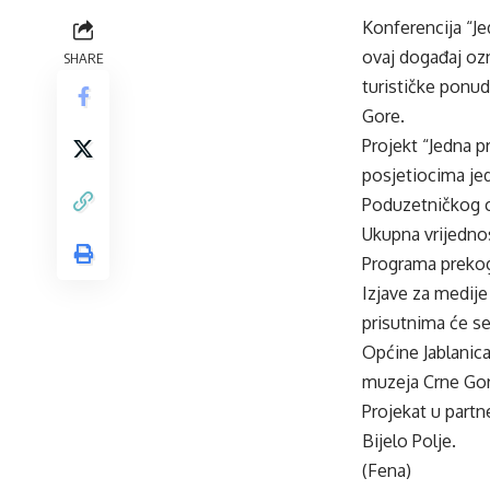
Konferencija “Jed
ovaj događaj ozn
SHARE
turističke ponu
Gore.
Projekt “Jedna pr
posjetiocima jed
Poduzetničkog c
Ukupna vrijednos
Programa prekogr
Izjave za medije 
prisutnima će se
Općine Jablanic
muzeja Crne Gore
Projekat u part
Bijelo Polje.
(Fena)