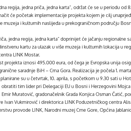
na regija, jedna priča, jedna karta”, održat će se u periodu od 8. 
ačit će početak implementacije projekta kojem je cilj unaprjeđen
de muzeja i kulturnih naslijeđa u prekograničnom području Bosn
iča, jedna regija, jedna karta” doprinijet će jačanju regionalne 
instvenu kartu za ulazak u više muzeja i kulturnih lokacija u regi
entra LINK Mostar.
t projekta iznosi 495.000 eura, od čega je Evropska unija osig
anične saradnje BiH – Crna Gora. Realizacija je počela 1. marta i
planirane su u četvrtak, 10. aprila, s početkom u 9.30 sati u Hote
 obratiti tim lider pri Delegaciji EU u Bosni i Herzegovini Mojca
a Emir Muratović, gradonačelnik Grada Konjica Osman Ćatić, p
 Ivan Vukmirović i direktorica LINK Poduzetničkog centra Alis
nerstvu provode LINK, Narodni muzej Crne Gore, Općina Jablani