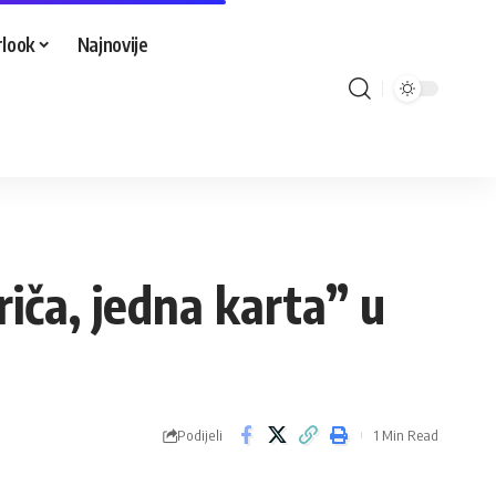
look
Najnovije
iča, jedna karta” u
Podijeli
1 Min Read