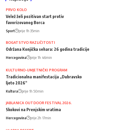
PRVO KOLO
Velež želi pozitivan start protiv
favorizovanog Borca
Sport
prije 1h 35min
BOGATSTVO RAZLIČITOSTI
Održana Konjička sehara: 26 godina tradicije
Hercegovina
prije 1h 46min
KULTURNO-UMJETNIČKI PROGRAM
Tradicionalna manifestacija „Dubravsko
ljeto 2026“
Kultura
prije 1h 50min
JABLANICA OUTDOOR FESTIVAL 2026.
Skokovi na Prenjskim vratima
Hercegovina
prije 2h 17min