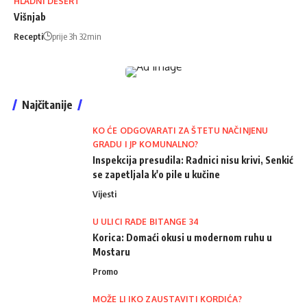
HLADNI DESERT
Višnjab
Recepti
prije 3h 32min
Najčitanije
KO ĆE ODGOVARATI ZA ŠTETU NAČINJENU
GRADU I JP KOMUNALNO?
Inspekcija presudila: Radnici nisu krivi, Senkić
se zapetljala k'o pile u kučine
Vijesti
U ULICI RADE BITANGE 34
Korica: Domaći okusi u modernom ruhu u
Mostaru
Promo
MOŽE LI IKO ZAUSTAVITI KORDIĆA?