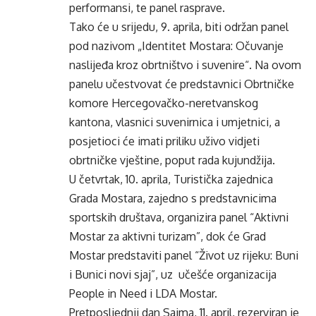
performansi, te panel rasprave.
Tako će u srijedu, 9. aprila, biti održan panel
pod nazivom „Identitet Mostara: Očuvanje
naslijeđa kroz obrtništvo i suvenire“. Na ovom
panelu učestvovat će predstavnici Obrtničke
komore Hercegovačko-neretvanskog
kantona, vlasnici suvenirnica i umjetnici, a
posjetioci će imati priliku uživo vidjeti
obrtničke vještine, poput rada kujundžija.
U četvrtak, 10. aprila, Turistička zajednica
Grada Mostara, zajedno s predstavnicima
sportskih društava, organizira panel “Aktivni
Mostar za aktivni turizam”, dok će Grad
Mostar predstaviti panel “Život uz rijeku: Buni
i Bunici novi sjaj”, uz učešće organizacija
People in Need i LDA Mostar.
Pretposljednji dan Sajma, 11. april, rezerviran je