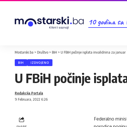
10 godina sa
Mostarski.ba
>
Društvo
>
BiH
>
U FBiH počinje isplata invalidnina za januar
BIH
IZDVOJENO
U FBiH počinje isplata
Redakcija Portala
9 Februara, 2022 6:26
Federalno minista
porodice poginu
SHARE