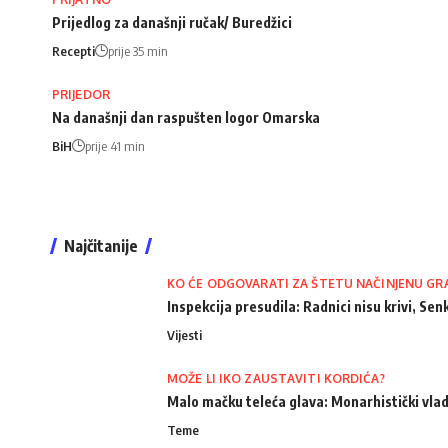
Prijedlog za današnji ručak/ Buredžici
Recepti
prije 35 min
PRIJEDOR
Na današnji dan raspušten logor Omarska
BiH
prije 41 min
Najčitanije
KO ĆE ODGOVARATI ZA ŠTETU NAČINJENU GR
Inspekcija presudila: Radnici nisu krivi, Senk
Vijesti
MOŽE LI IKO ZAUSTAVITI KORDIĆA?
Malo mačku teleća glava: Monarhistički vlad
Teme