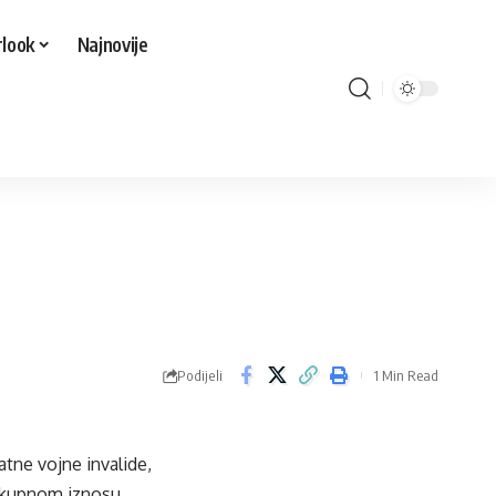
look
Najnovije
Podijeli
1 Min Read
atne vojne invalide,
 ukupnom iznosu