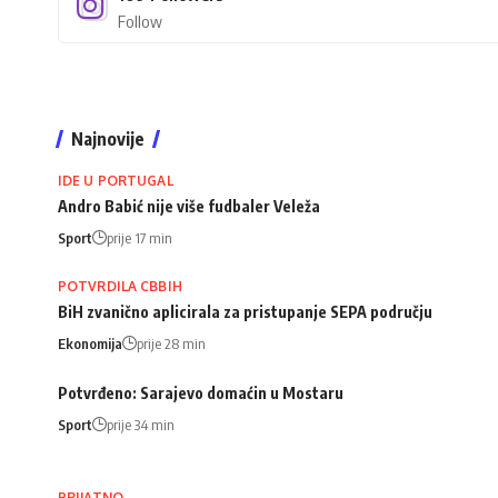
Follow
Najnovije
IDE U PORTUGAL
Andro Babić nije više fudbaler Veleža
Sport
prije 17 min
POTVRDILA CBBIH
BiH zvanično aplicirala za pristupanje SEPA području
Ekonomija
prije 28 min
Potvrđeno: Sarajevo domaćin u Mostaru
Sport
prije 34 min
PRIJATNO