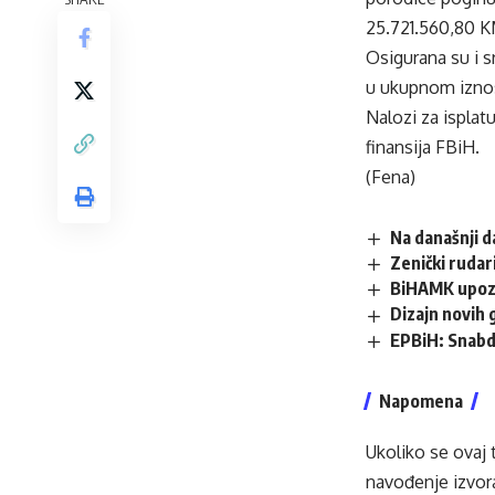
25.721.560,80 K
Osigurana su i sr
u ukupnom iznos
Nalozi za isplat
finansija FBiH.
(Fena)
Na današnji 
Zenički rudar
BiHAMK upozor
Dizajn novih 
EPBiH: Snabdi
Napomena
Ukoliko se ovaj 
navođenje izvora