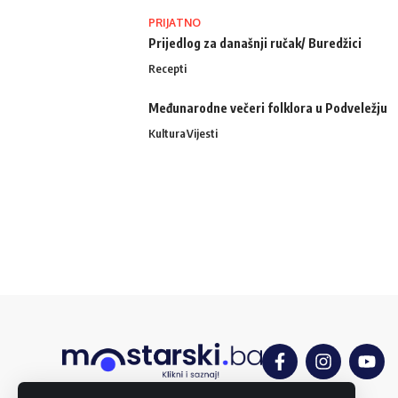
PRIJATNO
Prijedlog za današnji ručak/ Buredžici
Recepti
Međunarodne večeri folklora u Podveležju
Kultura
Vijesti