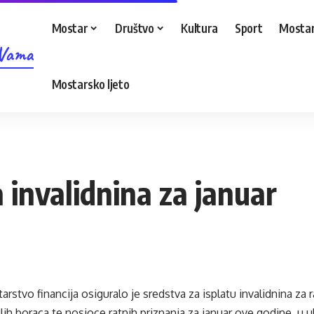
Mostar
Društvo
Kultura
Sport
Mostar
 Vama
Mostarsko ljeto
 invalidnina za januar
rstvo financija osiguralo je sredstva za isplatu invalidnina za r
lih boraca te nosioce ratnih priznanja za januar ove godine, u