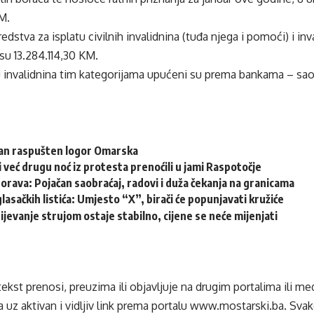
M.
edstva za isplatu civilnih invalidnina (tuđa njega i pomoći) i inva
u 13.284.114,30 KM.
u invalidnina tim kategorijama upućeni su prema bankama – sao
dan raspušten logor Omarska
i već drugu noć iz protesta prenoćili u jami Raspotočje
ava: Pojačan saobraćaj, radovi i duža čekanja na granicama
glasačkih listića: Umjesto “X”, birači će popunjavati kružiće
jevanje strujom ostaje stabilno, cijene se neće mijenjati
tekst prenosi, preuzima ili objavljuje na drugim portalima ili m
 uz aktivan i vidljiv link prema portalu
www.mostarski.ba
. Sva