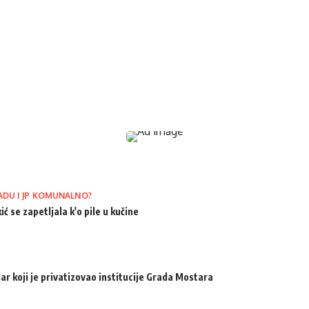
ADU I JP KOMUNALNO?
ić se zapetljala k'o pile u kučine
ar koji je privatizovao institucije Grada Mostara