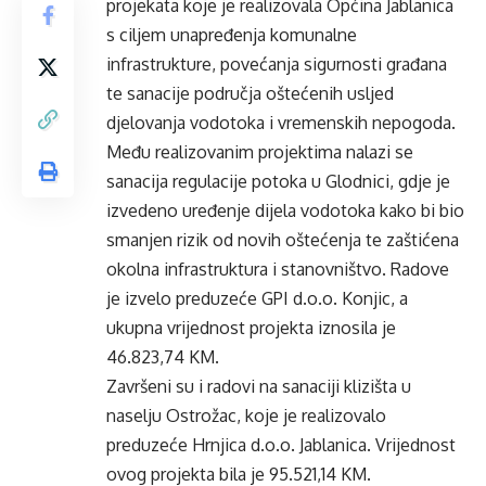
projekata koje je realizovala Općina Jablanica
s ciljem unapređenja komunalne
infrastrukture, povećanja sigurnosti građana
te sanacije područja oštećenih usljed
djelovanja vodotoka i vremenskih nepogoda.
Među realizovanim projektima nalazi se
sanacija regulacije potoka u Glodnici, gdje je
izvedeno uređenje dijela vodotoka kako bi bio
smanjen rizik od novih oštećenja te zaštićena
okolna infrastruktura i stanovništvo. Radove
je izvelo preduzeće GPI d.o.o. Konjic, a
ukupna vrijednost projekta iznosila je
46.823,74 KM.
Završeni su i radovi na sanaciji klizišta u
naselju Ostrožac, koje je realizovalo
preduzeće Hrnjica d.o.o. Jablanica. Vrijednost
ovog projekta bila je 95.521,14 KM.