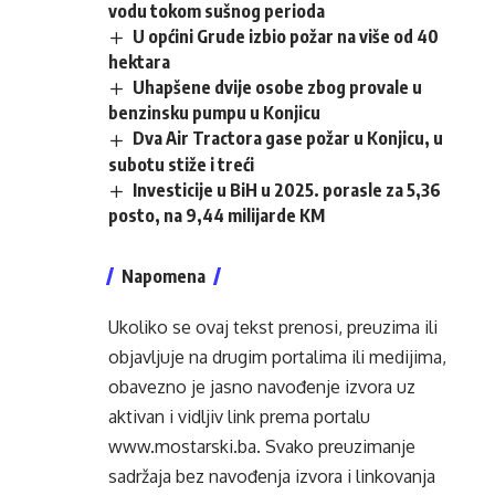
vodu tokom sušnog perioda
U općini Grude izbio požar na više od 40
hektara
Uhapšene dvije osobe zbog provale u
benzinsku pumpu u Konjicu
Dva Air Tractora gase požar u Konjicu, u
subotu stiže i treći
Investicije u BiH u 2025. porasle za 5,36
posto, na 9,44 milijarde KM
Napomena
Ukoliko se ovaj tekst prenosi, preuzima ili
objavljuje na drugim portalima ili medijima,
obavezno je jasno navođenje izvora uz
aktivan i vidljiv link prema portalu
www.mostarski.ba
. Svako preuzimanje
sadržaja bez navođenja izvora i linkovanja