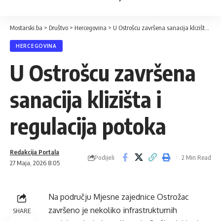
Mostarski.ba
>
Društvo
>
Hercegovina
>
U Ostrošcu završena sanacija klizišta i regulacija potoka
HERCEGOVINA
U Ostrošcu završena
sanacija klizišta i
regulacija potoka
Redakcija Portala
Podijeli
2 Min Read
27 Maja, 2026 8:05
Na području Mjesne zajednice Ostrožac
završeno je nekoliko infrastrukturnih
SHARE