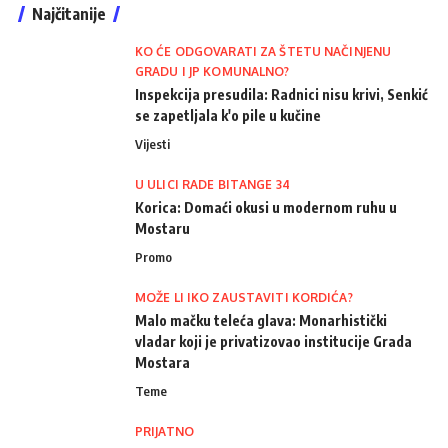
Najčitanije
KO ĆE ODGOVARATI ZA ŠTETU NAČINJENU
GRADU I JP KOMUNALNO?
Inspekcija presudila: Radnici nisu krivi, Senkić
se zapetljala k'o pile u kučine
Vijesti
U ULICI RADE BITANGE 34
Korica: Domaći okusi u modernom ruhu u
Mostaru
Promo
MOŽE LI IKO ZAUSTAVITI KORDIĆA?
Malo mačku teleća glava: Monarhistički
vladar koji je privatizovao institucije Grada
Mostara
Teme
PRIJATNO