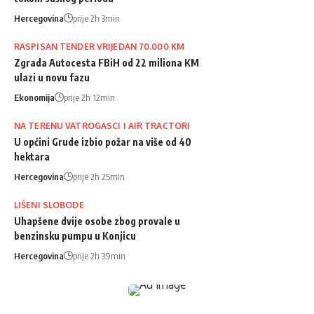
Hercegovina
prije 2h 3min
RASPISAN TENDER VRIJEDAN 70.000 KM
Zgrada Autocesta FBiH od 22 miliona KM
ulazi u novu fazu
Ekonomija
prije 2h 12min
NA TERENU VATROGASCI I AIR TRACTORI
U općini Grude izbio požar na više od 40
hektara
Hercegovina
prije 2h 25min
LIŠENI SLOBODE
Uhapšene dvije osobe zbog provale u
benzinsku pumpu u Konjicu
Hercegovina
prije 2h 39min