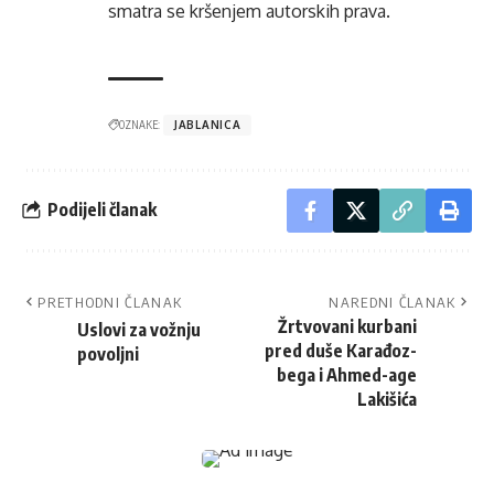
smatra se kršenjem autorskih prava.
OZNAKE:
JABLANICA
Podijeli članak
PRETHODNI ČLANAK
NAREDNI ČLANAK
Žrtvovani kurbani
Uslovi za vožnju
pred duše Karađoz-
povoljni
bega i Ahmed-age
Lakišića