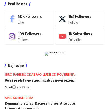
Pratite nas
50K
Followers
163
Followers
Like
Follow
109
Followers
1K
Subscribers
Follow
Subscribe
Najnovije
IBRO RAHIMIĆ ODABRAO LJUDE OD POVJERENJA
Velež predstavio stručni štab za novu sezonu
Sport
prije 39 min
APEL KORISNICIMA
Komunalno Stolac: Racionalno koristite vodu
tokom sušnog perioda