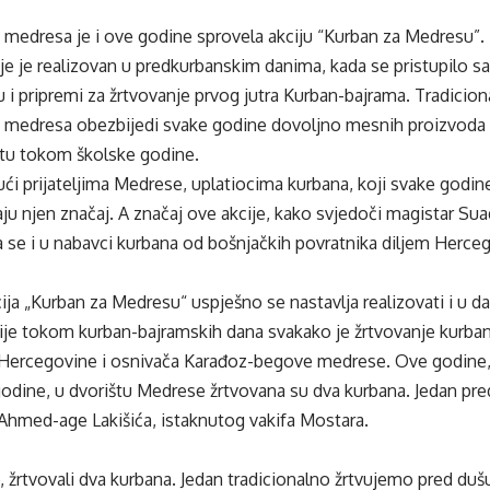
medresa je i ove godine sprovela akciju “Kurban za Medresu”.
ije je realizovan u predkurbanskim danima, kada se pristupilo s
i pripremi za žrtvovanje prvog jutra Kurban-bajrama. Tradicion
medresa obezbijedi svake godine dovoljno mesnih proizvoda z
atu tokom školske godine.
jući prijateljima Medrese, uplatiocima kurbana, koji svake godi
aju njen značaj. A značaj ove akcije, kako svjedoči magistar Sua
 se i u nabavci kurbana od bošnjačkih povratnika diljem Herce
ja „Kurban za Medresu“ uspješno se nastavlja realizovati i u d
cije tokom kurban-bajramskih dana svakako je žrtvovanje kurba
 Hercegovine i osnivača Karađoz-begove medrese. Ove godine, 
godine, u dvorištu Medrese žrtvovana su dva kurbana. Jedan pr
 Ahmed-age Lakišića, istaknutog vakifa Mostara.
, žrtvovali dva kurbana. Jedan tradicionalno žrtvujemo pred duš