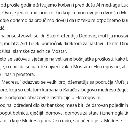
 od prošle godine žrtvujemo kurban i pred dušu Ahmed-age Laki
. Ovo je jedan tradicionalni čin koji imamo ovdje u dvorištu M
gdje dođemo da proučimo dovu i da uz tekbire otpočnemo kur
kić.
na prisustvovali su: dr. Salem-efendija Dedović, muftija mostar
, mr. hfz. Aid Tulek, pomoćnik direktora za nastavu, te mr. Di
žlisa Islamske zajednice Mostar.
lo se sačuvati sjećanje na velikane bošnjačke prošlosti, kako b
e, u nadi da se pamte najveći vakifi Mostara i Hercegovine, ali i
i naših prostora.
a Medresu” odazvao se veliki broj džematlija sa područja Muftijs
ore, koji su uplatom kurbana u Karađoz-begovu medresu željeli
rije odgojno-obrazovne institucije u Hercegovini.
 godina, određeni dio kurbanskog mesa biti će darovan pojedini
poput bolnica, dječijih domova, domova za stara i iznemogla li
vini, a koje Medresa pomaže u radu, saopćeno je iz Medrese.