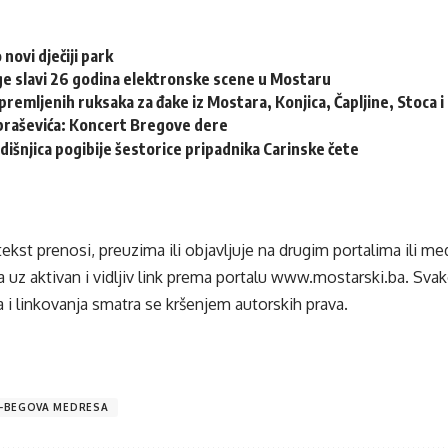
 novi dječiji park
e slavi 26 godina elektronske scene u Mostaru
remljenih ruksaka za đake iz Mostara, Konjica, Čapljine, Stoca 
braševića: Koncert Bregove dere
dišnjica pogibije šestorice pripadnika Carinske čete
tekst prenosi, preuzima ili objavljuje na drugim portalima ili m
 uz aktivan i vidljiv link prema portalu
www.mostarski.ba
. Sva
 i linkovanja smatra se kršenjem autorskih prava.
-BEGOVA MEDRESA