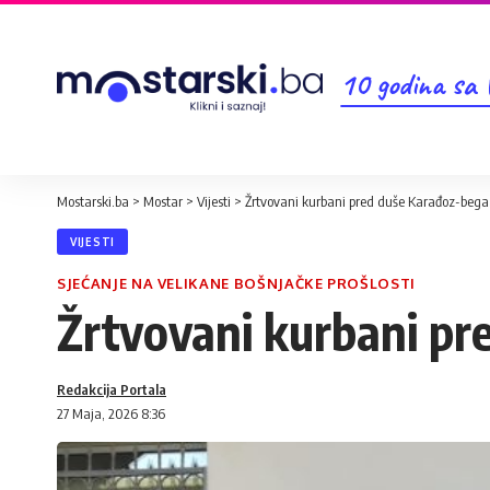
10 godina sa
Mostarski.ba
>
Mostar
>
Vijesti
>
Žrtvovani kurbani pred duše Karađoz-bega
VIJESTI
SJEĆANJE NA VELIKANE BOŠNJAČKE PROŠLOSTI
Žrtvovani kurbani pr
Redakcija Portala
27 Maja, 2026 8:36