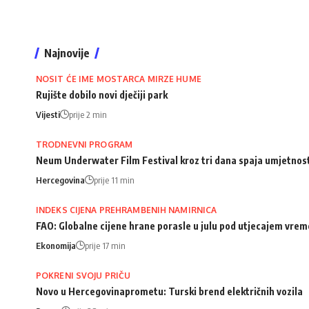
Najnovije
NOSIT ĆE IME MOSTARCA MIRZE HUME
Rujište dobilo novi dječiji park
Vijesti
prije 2 min
TRODNEVNI PROGRAM
Neum Underwater Film Festival kroz tri dana spaja umjetnost
Hercegovina
prije 11 min
INDEKS CIJENA PREHRAMBENIH NAMIRNICA
FAO: Globalne cijene hrane porasle u julu pod utjecajem vrem
Ekonomija
prije 17 min
POKRENI SVOJU PRIČU
Novo u Hercegovinaprometu: Turski brend električnih vozila