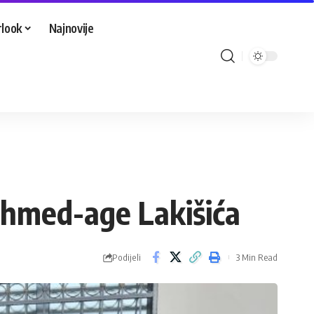
look
Najnovije
Ahmed-age Lakišića
Podijeli
3 Min Read