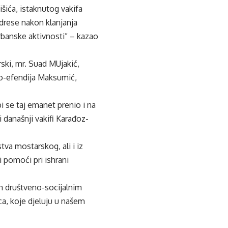
šića, istaknutog vakifa
edrese nakon klanjanja
banske aktivnosti” – kazao
ski, mr. Suad MUjakić,
no-efendija Maksumić,
i se taj emanet prenio i na
 današnji vakifi Karađoz-
tva mostarskog, ali i iz
 pomoći pri ishrani
m društveno-socijalnim
ca, koje djeluju u našem