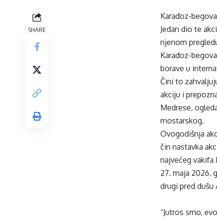
Karađoz-begova 
Jedan dio te akc
SHARE
njenom pregledu 
Karađoz-begova 
borave u intern
Čini to zahvalju
akciju i prepozn
Medrese, ogleda
mostarskog.
Ovogodišnja akci
čin nastavka ak
najvećeg vakifa
27. maja 2026. 
drugi pred dušu
“Jutros smo, evo