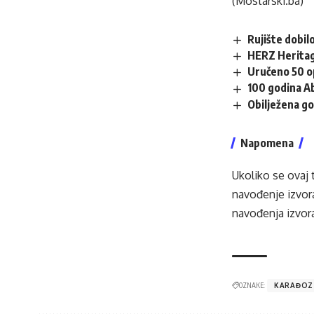
(Mostarski.ba)
Rujište dobilo
HERZ Heritag
Uručeno 50 op
100 godina A
Obilježena go
Napomena
Ukoliko se ovaj 
navođenje izvora
navođenja izvora
OZNAKE:
KARAĐOZ