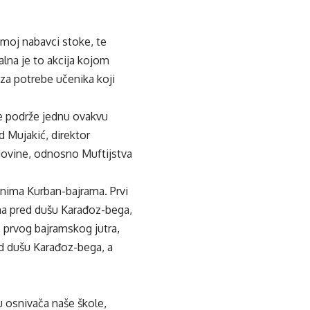
amoj nabavci stoke, te
alna je to akcija kojom
a potrebe učenika koji
ne podrže jednu ovakvu
d Mujakić, direktor
govine, odnosno Muftijstva
anima Kurban-bajrama. Prvi
na pred dušu Karađoz-bega,
prvog bajramskog jutra,
ed dušu Karađoz-bega, a
u osnivača naše škole,