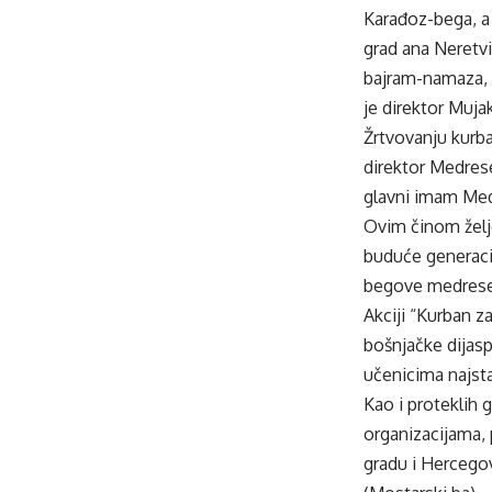
Karađoz-bega, a
grad ana Neretvi
bajram-namaza, 
je direktor Muja
Žrtvovanju kurba
direktor Medrese
glavni imam Med
Ovim činom želje
buduće generacij
begove medrese 
Akciji “Kurban z
bošnjačke dijasp
učenicima najsta
Kao i proteklih
organizacijama, 
gradu i Hercego