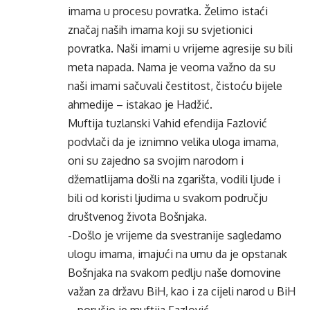
imama u procesu povratka. Želimo istaći
značaj naših imama koji su svjetionici
povratka. Naši imami u vrijeme agresije su bili
meta napada. Nama je veoma važno da su
naši imami sačuvali čestitost, čistoću bijele
ahmedije – istakao je Hadžić.
Muftija tuzlanski Vahid efendija Fazlović
podvlači da je iznimno velika uloga imama,
oni su zajedno sa svojim narodom i
džematlijama došli na zgarišta, vodili ljude i
bili od koristi ljudima u svakom području
društvenog života Bošnjaka.
-Došlo je vrijeme da svestranije sagledamo
ulogu imama, imajući na umu da je opstanak
Bošnjaka na svakom pedlju naše domovine
važan za državu BiH, kao i za cijeli narod u BiH