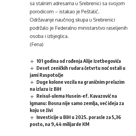
sa stalnim adresama u Srebrenici sa svojom
porodicom – istakao je Peštalić.
Održavanje naučnog skupa u Srebrenici
podržalo je Federalno ministarstvo raseljenih
osoba i izbjeglica.
(Fena)
101 godina od rođenja Alije Izetbegovića
Deset zeničkih rudara četvrtu noć ostali u
jami Raspotočje
Duge kolone vozila na graničnim prelazim
na izlazu iz BiH
Reisul-ulema Husein-ef. Kavazović na
Igmanu: Bosna nije samo zemlja, već ideja za
koju se živi
Investicije u BiH u 2025. porasle za 5,36
posto, na 9,44 milijarde KM