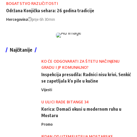
BOGATSTVO RAZLIČITOSTI
Održana Konjička sehara: 26 godina tradicije
Hercegovina
prije 6h 30min
Najčitanije
KO ĆE ODGOVARATI ZA ŠTETU NAČINJENU
GRADU I JP KOMUNALNO?
Inspekcija presudila: Radnici nisu krivi, Senkić
se zapetljala k'o pile u kučine
Vijesti
U ULICI RADE BITANGE 34
Korica: Domaći okusi u modernom ruhu u
Mostaru
Promo
JEDAN OD UTEMELJITELJA MOSTARSKE