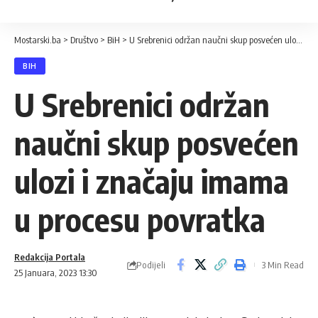
Mostarski.ba
>
Društvo
>
BiH
>
U Srebrenici održan naučni skup posvećen ulozi i značaju imama u procesu povratka
BIH
U Srebrenici održan
naučni skup posvećen
ulozi i značaju imama
u procesu povratka
Redakcija Portala
Podijeli
3 Min Read
25 Januara, 2023 13:30