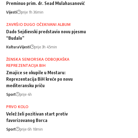
Preminuo prim. dr. Sead Mulahasanović
Vijesti
prije 1h 36min
ZAVRŠIO DUGO OČEKIVANI ALBUM
Dado Sejdievski predstavio novu pjesmu
“Budalo”
Kultura
Vijesti
prije 3h 45min
ŽENSKA SENIORSKA ODBOJKAŠKA
REPREZENTACIJA BIH
Zmajice se okupile u Mostaru:
Reprezentacija BiH kreće po novu
mediteransku priču
Sport
prije 4h
PRVO KOLO
Velež želi pozitivan start protiv
favorizovanog Borca
Sport
prije 6h 18min