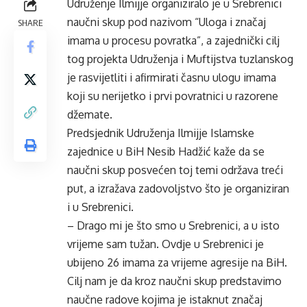
Udruženje Ilmijje organiziralo je u Srebrenici
naučni skup pod nazivom “Uloga i značaj
SHARE
imama u procesu povratka”, a zajednički cilj
tog projekta Udruženja i Muftijstva tuzlanskog
je rasvijetliti i afirmirati časnu ulogu imama
koji su nerijetko i prvi povratnici u razorene
džemate.
Predsjednik Udruženja Ilmijje Islamske
zajednice u BiH Nesib Hadžić kaže da se
naučni skup posvećen toj temi održava treći
put, a izražava zadovoljstvo što je organiziran
i u Srebrenici.
– Drago mi je što smo u Srebrenici, a u isto
vrijeme sam tužan. Ovdje u Srebrenici je
ubijeno 26 imama za vrijeme agresije na BiH.
Cilj nam je da kroz naučni skup predstavimo
naučne radove kojima je istaknut značaj