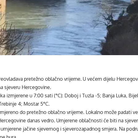
reovladava pretežno oblačno vrijeme. U većem dijelu Hercegovi
na sjeveru Hercegovine.
a izmjerene u 7:00 sati (°C): Doboj i Tuzla -5; Banja Luka, Bijel
 Trebinje 4; Mostar 5°C.
mjereno do pretežno oblačno vrijeme. Lokalno može padati ve
Hercegovine danas vedro. Umjerene oblačnosti će biti na sjeve
o umjerene jačine sjevernog i sjeverozapadnog smjera. Na podr
ne bura.