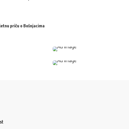
jetnu priču o Bošnjacima
st