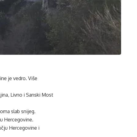
ne je vedro. Više
jina, Livno i Sanski Most
oma slab snijeg.
ru Hercegovine.
učju Hercegovine i