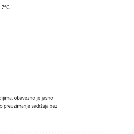
 7°C.
edijima, obavezno je jasno
ko preuzimanje sadržaja bez