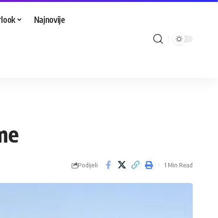
look
Najnovije
eme
Podijeli
1 Min Read