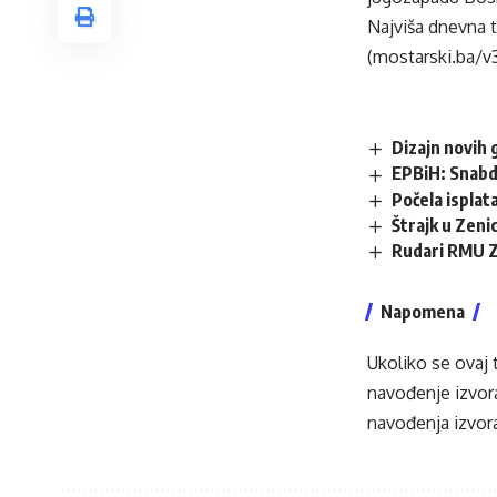
Najviša dnevna 
(mostarski.ba/v
Dizajn novih 
EPBiH: Snabdi
Počela isplata
Štrajk u Zenic
Rudari RMU Ze
Napomena
Ukoliko se ovaj 
navođenje izvora
navođenja izvora