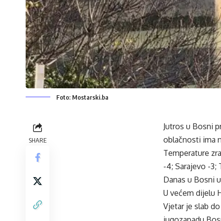
Foto: Mostarski.ba
Jutros u Bosni p
oblačnosti ima 
SHARE
Temperature zrak
-4; Sarajevo -3;
Danas u Bosni u
U većem dijelu 
Vjetar je slab d
jugozapadu Bos