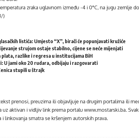
temperatura zraka uglavnom između -4 i 0°C, na jugu zemlje do
3/)
glasačkih listića: Umjesto “X”, birači će popunjavati kružiće
jevanje strujom ostaje stabilno, cijene se neće mijenjati
 plata, razlike i regresa u institucijama BiH
i: U jami oko 20 rudara, odbijaju i razgovarati
nica stupili u štrajk
tekst prenosi, preuzima ili objavljuje na drugim portalima ili m
 uz aktivan i vidljiv link prema portalu
www.mostarski.ba
. Sva
 i linkovanja smatra se kršenjem autorskih prava.