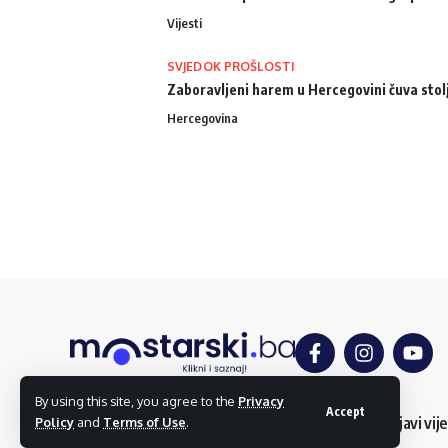
Vijesti
SVJEDOK PROŠLOSTI
Zaboravljeni harem u Hercegovini čuva stol
Hercegovina
By using this site, you agree to the
Privacy
Accept
O nama
Impressum
Uslovi korištenja
Kontakt
Dojavi vije
Policy
and
Terms of Use
.