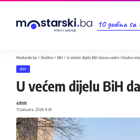
10 godina sa
Mostarski.ba
>
Društvo
>
BiH
>
U većem dijelu BiH danas vedro i hladno vri
BIH
U većem dijelu BiH da
admin
11 Januara, 2026 9:35