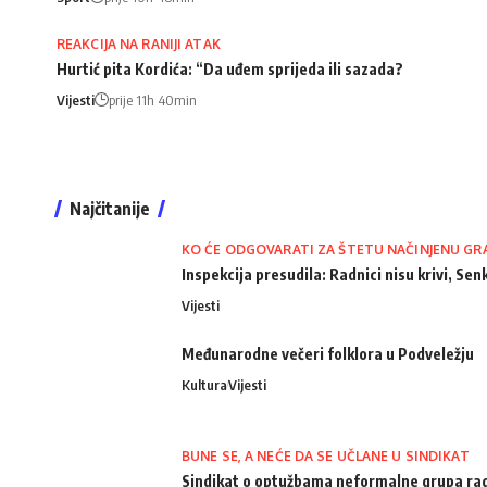
REAKCIJA NA RANIJI ATAK
Hurtić pita Kordića: “Da uđem sprijeda ili sazada?
Vijesti
prije 11h 40min
Najčitanije
KO ĆE ODGOVARATI ZA ŠTETU NAČINJENU GR
Inspekcija presudila: Radnici nisu krivi, Senk
Vijesti
Međunarodne večeri folklora u Podveležju
Kultura
Vijesti
BUNE SE, A NEĆE DA SE UČLANE U SINDIKAT
Sindikat o optužbama neformalne grupa radn