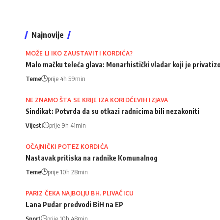
Najnovije
MOŽE LI IKO ZAUSTAVITI KORDIĆA?
Malo mačku teleća glava: Monarhistički vladar koji je privati
Teme
prije 4h 59min
NE ZNAMO ŠTA SE KRIJE IZA KORIDĆEVIH IZJAVA
Sindikat: Potvrda da su otkazi radnicima bili nezakoniti
Vijesti
prije 9h 41min
OČAJNIČKI POTEZ KORDIĆA
Nastavak pritiska na radnike Komunalnog
Teme
prije 10h 28min
PARIZ ČEKA NAJBOLJU BH. PLIVAČICU
Lana Pudar predvodi BiH na EP
Sport
prije 10h 48min