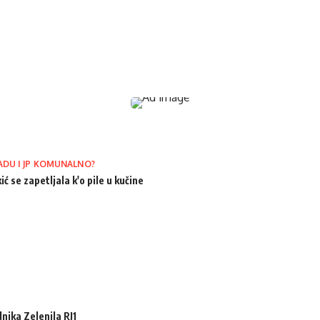
ADU I JP KOMUNALNO?
ić se zapetljala k'o pile u kučine
ika Zelenila RJ1