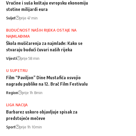
Vrućine i suša koštaju evropsku ekonomiju
stotine milijardi eura
Svijet
prije 47 min
BUDUĆNOST NAŠIH RIJEKA OSTAJE NA
NAJMLAĐIMA
Škola mušičarenja za najmlađe: Kako se
stvaraju budući čuvari naših rijeka
Vijesti
prije 58 min
U SUPETRU
Film “Paviljon” Dine Mustafića osvojio
nagradu publike na 12. Brač Film Festivalu
Region
prije 1h 8min
LIGA NACIJA
Barbarez uskoro objavljuje spisak za
predstojeće mečeve
Sport
prije 1h 10min