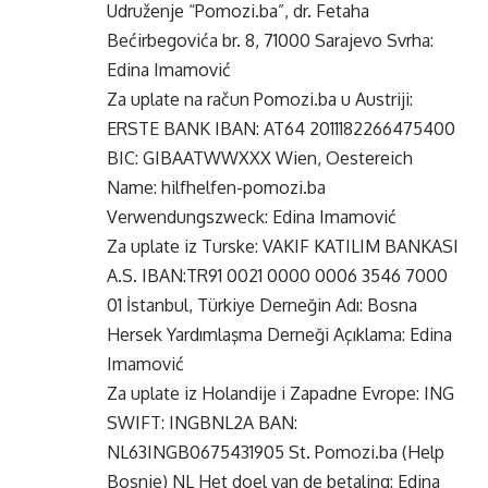
Udruženje “Pomozi.ba”, dr. Fetaha
Bećirbegovića br. 8, 71000 Sarajevo Svrha:
Edina Imamović
Za uplate na račun Pomozi.ba u Austriji:
ERSTE BANK IBAN: AT64 2011182266475400
BIC: GIBAATWWXXX Wien, Oestereich
Name: hilfhelfen-pomozi.ba
Verwendungszweck: Edina Imamović
Za uplate iz Turske: VAKIF KATILIM BANKASI
A.S. IBAN:TR91 0021 0000 0006 3546 7000
01 İstanbul, Türkiye Derneğin Adı: Bosna
Hersek Yardımlaşma Derneği Açıklama: Edina
Imamović
Za uplate iz Holandije i Zapadne Evrope: ING
SWIFT: INGBNL2A BAN:
NL63INGB0675431905 St. Pomozi.ba (Help
Bosnie) NL Het doel van de betaling: Edina