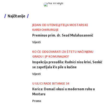
Najčitanije
JEDAN OD UTEMELJITELJA MOSTARSKE
KARDIOHIRURGIJE
Preminuo prim. dr. Sead Mulahasanović
Vijesti
KO ĆE ODGOVARATI ZA ŠTETU NAČINJENU
GRADU I JP KOMUNALNO?
Inspekcija presudila: Radnici nisu krivi, Senkić
se zapetljala k'o pile u kučine
Vijesti
U ULICI RADE BITANGE 34
Korica: Domaći okusi u modernom ruhu u
Mostaru
Promo