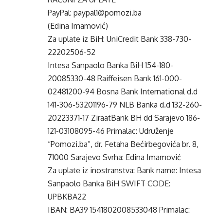
PayPal: paypal1@pomozi.ba
(Edina Imamović)
Za uplate iz BiH: UniCredit Bank 338-730-
22202506-52
Intesa Sanpaolo Banka BiH 154-180-
20085330-48 Raiffeisen Bank 161-000-
02481200-94 Bosna Bank International d.d
141-306-53201196-79 NLB Banka d.d 132-260-
20223371-17 ZiraatBank BH dd Sarajevo 186-
121-03108095-46 Primalac: Udruženje
“Pomozi.ba”, dr. Fetaha Bećirbegovića br. 8,
71000 Sarajevo Svrha: Edina Imamović
Za uplate iz inostranstva: Bank name: Intesa
Sanpaolo Banka BiH SWIFT CODE:
UPBKBA22
IBAN: BA39 1541802008533048 Primalac: