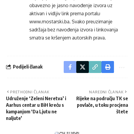
obavezno je jasno navođenje izvora uz
aktivan i vidljiv link prema portalu
www.mostarski.ba
. Svako preuzimanje
sadržaja bez navođenja izvora i linkovanja
smatra se kršenjem autorskih prava.
Podijeli članak
PRETHODNI ČLANAK
NAREDNI ČLANAK
Udruženje ‘Zeleni Neretva’ i
Rijeke na području TK se
Aarhus centar u BiH kreću s
povlače, u toku procjena
kampanjom ‘Da Ljutu ne
štete
naljute’