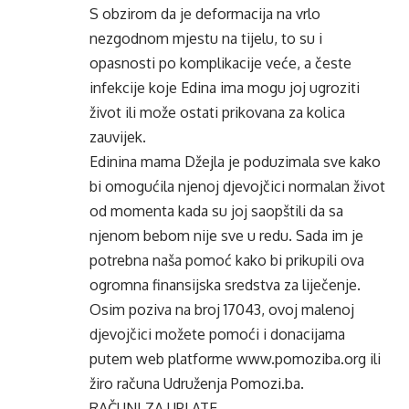
S obzirom da je deformacija na vrlo
nezgodnom mjestu na tijelu, to su i
opasnosti po komplikacije veće, a česte
infekcije koje Edina ima mogu joj ugroziti
život ili može ostati prikovana za kolica
zauvijek.
Edinina mama Džejla je poduzimala sve kako
bi omogućila njenoj djevojčici normalan život
od momenta kada su joj saopštili da sa
njenom bebom nije sve u redu. Sada im je
potrebna naša pomoć kako bi prikupili ova
ogromna finansijska sredstva za liječenje.
Osim poziva na broj 17043, ovoj malenoj
djevojčici možete pomoći i donacijama
putem web platforme www.pomoziba.org ili
žiro računa Udruženja Pomozi.ba.
RAČUNI ZA UPLATE