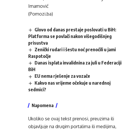
Imamović
(Pomozi.ba)
Glovo od danas prestaje poslovati u BiH:
Platforma se povlači nakon višegodišnjeg
prisustva
Zenički rudari i šestu noć prenoćili u jami
Raspotočje
Danas isplata invalidnina za juli u Federaciji
BiH
EU nema rješenje za vozače
Kakvo nas vrijeme očekuje u narednoj
sedmici?
Napomena
Ukoliko se ovaj tekst prenosi, preuzima ili
objavljuje na drugim portalima ili medijima,