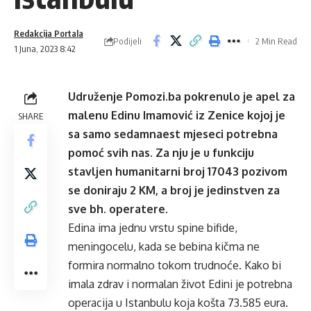
Redakcija Portala
Podijeli
2 Min Read
1 Juna, 2023 8:42
Udruženje Pomozi.ba pokrenulo je apel za
malenu Edinu Imamović iz Zenice kojoj je
SHARE
sa samo sedamnaest mjeseci potrebna
pomoć svih nas. Za nju je u funkciju
stavljen humanitarni broj 17043 pozivom
se doniraju 2 KM, a broj je jedinstven za
sve bh. operatere.
Edina ima jednu vrstu spine bifide,
meningocelu, kada se bebina kičma ne
formira normalno tokom trudnoće. Kako bi
imala zdrav i normalan život Edini je potrebna
operacija u Istanbulu koja košta 73.585 eura.