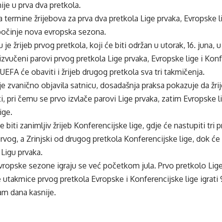
je u prva dva pretkola.
a termine žrijebova za prva dva pretkola Lige prvaka, Evropske li
počinje nova evropska sezona.
 je žrijeb prvog pretkola, koji će biti održan u utorak, 16. juna
izvučeni parovi prvog pretkola Lige prvaka, Evropske lige i Konf
, UEFA će obaviti i žrijeb drugog pretkola sva tri takmičenja.
je zvanično objavila satnicu, dosadašnja praksa pokazuje da ž
i, pri čemu se prvo izvlače parovi Lige prvaka, zatim Evropske li
ige.
 biti zanimljiv žrijeb Konferencijske lige, gdje će nastupiti tri 
rvog, a Zrinjski od drugog pretkola Konferencijske lige, dok će
a Ligu prvaka.
ropske sezone igraju se već početkom jula. Prvo pretkolo Lige 
e utakmice prvog pretkola Evropske i Konferencijske lige igrati 9
am dana kasnije.