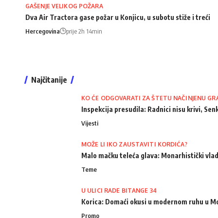
GAŠENJE VELIKOG POŽARA
Dva Air Tractora gase požar u Konjicu, u subotu stiže i treći
Hercegovina
prije 2h 14min
Najčitanije
KO ĆE ODGOVARATI ZA ŠTETU NAČINJENU GR
Inspekcija presudila: Radnici nisu krivi, Senk
Vijesti
MOŽE LI IKO ZAUSTAVITI KORDIĆA?
Malo mačku teleća glava: Monarhistički vlad
Teme
U ULICI RADE BITANGE 34
Korica: Domaći okusi u modernom ruhu u M
Promo