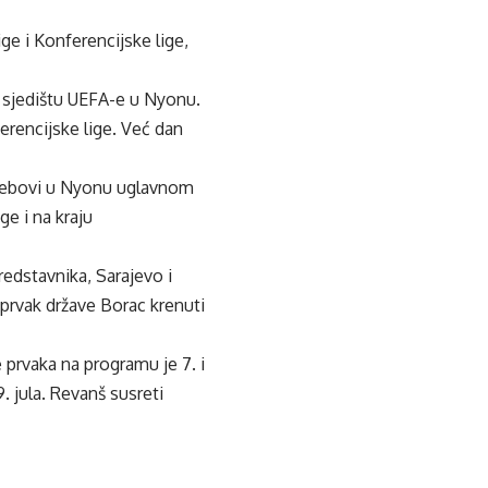
ge i Konferencijske lige,
, u sjedištu UEFA-e u Nyonu.
erencijske lige. Već dan
rijebovi u Nyonu uglavnom
ge i na kraju
predstavnika, Sarajevo i
 prvak države Borac krenuti
prvaka na programu je 7. i
. jula. Revanš susreti