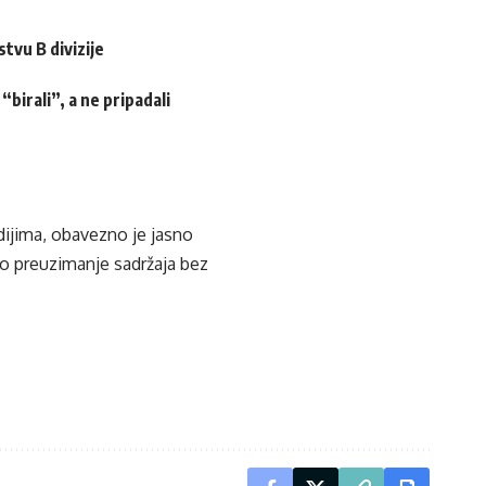
tvu B divizije
birali”, a ne pripadali
edijima, obavezno je jasno
ko preuzimanje sadržaja bez