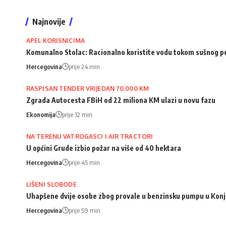
Najnovije
APEL KORISNICIMA
Komunalno Stolac: Racionalno koristite vodu tokom sušnog p
Hercegovina
prije 24 min
RASPISAN TENDER VRIJEDAN 70.000 KM
Zgrada Autocesta FBiH od 22 miliona KM ulazi u novu fazu
Ekonomija
prije 32 min
NA TERENU VATROGASCI I AIR TRACTORI
U općini Grude izbio požar na više od 40 hektara
Hercegovina
prije 45 min
LIŠENI SLOBODE
Uhapšene dvije osobe zbog provale u benzinsku pumpu u Konj
Hercegovina
prije 59 min