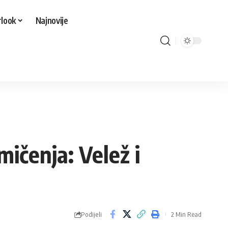
look
Najnovije
ičenja: Velež i
Podijeli
2 Min Read