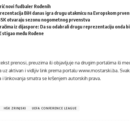
rić novi fudbaler Rođenih
rezentacija BiH danas igra drugu utakmicu na Evropskom prvens
i BSK otvaraju sezonu nogometnog prvenstva
račima iz dijaspore: Da su odabrali drugu reprezentaciju onda bi “
ć stigao među Rođene
tekst prenosi, preuzima ili objavljuje na drugim portalima ili m
 uz aktivan i vidljiv link prema portalu
www.mostarski.ba
. Sva
 i linkovanja smatra se kršenjem autorskih prava.
HŠK ZRINJSKI
UEFA CONFERENCE LEAGUE