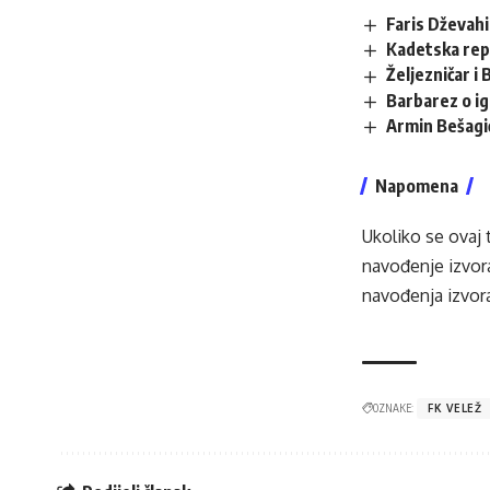
Faris Dževahi
Kadetska rep
Željezničar 
Barbarez o ig
Armin Bešagi
Napomena
Ukoliko se ovaj 
navođenje izvora
navođenja izvora
OZNAKE:
FK VELEŽ