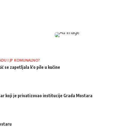
ADU I JP KOMUNALNO?
ić se zapetljala k'o pile u kučine
ar koji je privatizovao institucije Grada Mostara
ostaru