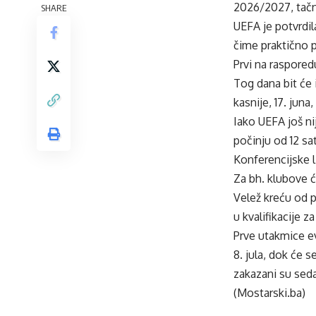
2026/2027, tačni
SHARE
UEFA je potvrdil
čime praktično 
Prvi na rasporedu
Tog dana bit će 
kasnije, 17. juna
Iako UEFA još ni
počinju od 12 sat
Konferencijske l
Za bh. klubove će
Velež kreću od p
u kvalifikacije z
Prve utakmice ev
8. jula, dok će s
zakazani su sed
(Mostarski.ba)