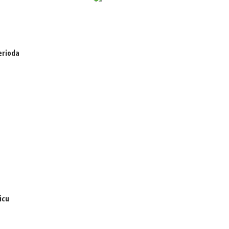
erioda
icu