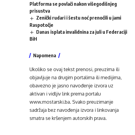
Platforma se povlači nakon višegodišnjeg
prisustva
Zenički rudari i šestu noć prenoćili u jami
Raspotočje
Danas isplata invalidnina za juli u Federaciji
BiH
Napomena
Ukoliko se ovaj tekst prenosi, preuzima ili
objavljuje na drugim portalima ili medijima,
obavezno je jasno navođenje izvora uz
aktivan i vidljiv link prema portalu
www.mostarski.ba
. Svako preuzimanje
sadržaja bez navođenja izvora i linkovanja
smatra se kršenjem autorskih prava.