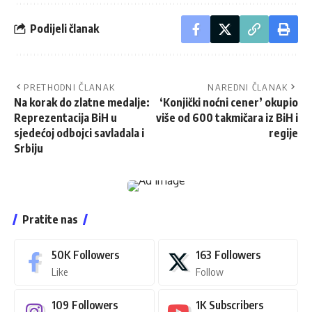
Podijeli članak
PRETHODNI ČLANAK
NAREDNI ČLANAK
Na korak do zlatne medalje:
‘Konjički noćni cener’ okupio
Reprezentacija BiH u
više od 600 takmičara iz BiH i
sjedećoj odbojci savladala i
regije
Srbiju
Pratite nas
50K
Followers
163
Followers
Like
Follow
109
Followers
1K
Subscribers