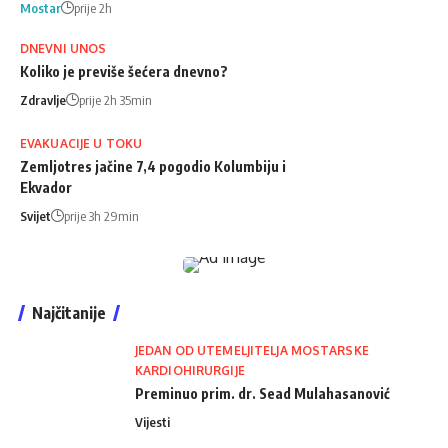
Mostar
prije 2h
DNEVNI UNOS
Koliko je previše šećera dnevno?
Zdravlje
prije 2h 35min
EVAKUACIJE U TOKU
Zemljotres jačine 7,4 pogodio Kolumbiju i
Ekvador
Svijet
prije 3h 29min
Najčitanije
JEDAN OD UTEMELJITELJA MOSTARSKE
KARDIOHIRURGIJE
Preminuo prim. dr. Sead Mulahasanović
Vijesti