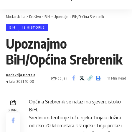
Mostarski.ba
>
Društvo
>
BiH
>
Upoznajmo BiH/Općina Srebrenik
BIH
IZ HISTORIJE
Upoznajmo
BiH/Općina Srebrenik
Redakcija Portala
Podijeli
11 Min Read
4 Jula, 2021 10:00
Općina Srebrenik se nalazi na sjeveroistoku
BiH.
SHARE
Sredinom teritorije teče rijeka Tinja u dužini
od oko 20 kilometara. Uz rijeku Tinju prolazi