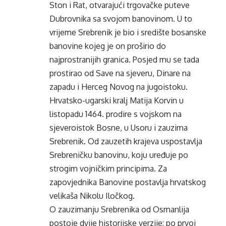
Ston i Rat, otvarajući trgovačke puteve
Dubrovnika sa svojom banovinom. U to
vrijeme Srebrenik je bio i središte bosanske
banovine kojeg je on proširio do
najprostranijih granica. Posjed mu se tada
prostirao od Save na sjeveru, Dinare na
zapadu i Herceg Novog na jugoistoku.
Hrvatsko-ugarski kralj Matija Korvin u
listopadu 1464. prodire s vojskom na
sjeveroistok Bosne, u Usoru i zauzima
Srebrenik. Od zauzetih krajeva uspostavlja
Srebreničku banovinu, koju uređuje po
strogim vojničkim principima. Za
zapovjednika Banovine postavlja hrvatskog
velikaša Nikolu Iločkog.
O zauzimanju Srebrenika od Osmanlija
postoje dvije historijske verzije: po prvoj