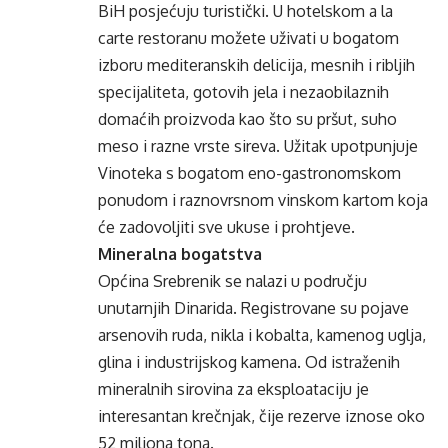
BiH posjećuju turistički. U hotelskom a la
carte restoranu možete uživati u bogatom
izboru mediteranskih delicija, mesnih i ribljih
specijaliteta, gotovih jela i nezaobilaznih
domaćih proizvoda kao što su pršut, suho
meso i razne vrste sireva. Užitak upotpunjuje
Vinoteka s bogatom eno-gastronomskom
ponudom i raznovrsnom vinskom kartom koja
će zadovoljiti sve ukuse i prohtjeve.
Mineralna bogatstva
Općina Srebrenik se nalazi u području
unutarnjih Dinarida. Registrovane su pojave
arsenovih ruda, nikla i kobalta, kamenog uglja,
glina i industrijskog kamena. Od istraženih
mineralnih sirovina za eksploataciju je
interesantan krečnjak, čije rezerve iznose oko
52 miliona tona.