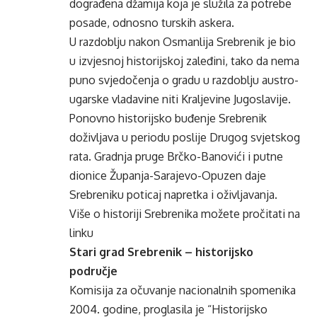
dograđena džamija koja je služila za potrebe
posade, odnosno turskih askera.
U razdoblju nakon Osmanlija Srebrenik je bio
u izvjesnoj historijskoj zaleđini, tako da nema
puno svjedočenja o gradu u razdoblju austro-
ugarske vladavine niti Kraljevine Jugoslavije.
Ponovno historijsko buđenje Srebrenik
doživljava u periodu poslije Drugog svjetskog
rata. Gradnja pruge Brčko-Banovići i putne
dionice Županja-Sarajevo-Opuzen daje
Srebreniku poticaj napretka i oživljavanja.
Više o historiji Srebrenika možete pročitati na
linku
Stari grad Srebrenik – historijsko
područje
Komisija za očuvanje nacionalnih spomenika
2004. godine, proglasila je “Historijsko