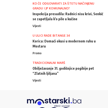
KO ĆE ODGOVARATI ZA ŠTETU NAČINJENU
GRADU I JP KOMUNALNO?
Inspekcija presudila: Radnici nisu krivi, Senkić
se zapetljala k'o pile u kučine
Vijesti
U ULICI RADE BITANGE 34
Korica: Domaći okusi u modernom ruhu u
Mostaru
Promo
TRADICIONALNI MARŠ
Obilježavanje 31. godišnjice pogibije pet
“Zlatnih ljiljana”
Vijesti