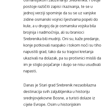
osmanlijskom zauzimanju Srebrenika. I ovdje
postoje različiti zapisi i kazivanja, te se u
jednoj verziji spominje da su se uz vanjske
zidine osmanski vojnici ljestvama popeli do
kule, a u drugoj da je osmanska vojska bila
brojnija i nadmoćnija, ali su branioci
Srebrenika bili mudriji. Oni su, kaže predanje,
konje potkovali naopako i tokom noći su tiho
napustili grad, tako da su tragovi kretanja
ukazivali na dolazak, pa su protivnici mislili da
im je stiglo pojačanje i dugo se nisu usuđivali
napasti.
Danas je Stari grad Srebrenik nezaobilazna
destinacija svih zaljubljenika u historiju
srednjovjekovne Bosne, a turisti dolaze iz
cijele Evrope. Osim u historijskim