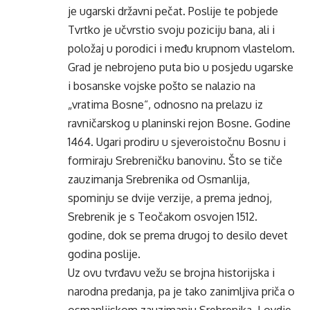
je ugarski državni pečat. Poslije te pobjede
Tvrtko je učvrstio svoju poziciju bana, ali i
položaj u porodici i među krupnom vlastelom.
Grad je nebrojeno puta bio u posjedu ugarske
i bosanske vojske pošto se nalazio na
„vratima Bosne“, odnosno na prelazu iz
ravničarskog u planinski rejon Bosne. Godine
1464. Ugari prodiru u sjeveroistočnu Bosnu i
formiraju Srebreničku banovinu. Što se tiče
zauzimanja Srebrenika od Osmanlija,
spominju se dvije verzije, a prema jednoj,
Srebrenik je s Teočakom osvojen 1512.
godine, dok se prema drugoj to desilo devet
godina poslije.
Uz ovu tvrđavu vežu se brojna historijska i
narodna predanja, pa je tako zanimljiva priča o