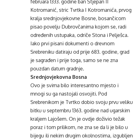
februara 1333. godine ban Stjepan II
Kotromanić, stric Tvrtka I Kotromanića, prvog
kralja srednjovjekovne Bosne, bosančicom
pisao povelju Dubrovčanima kojom se, radi
određenih ustupaka, odriče Stona i Pelješca.
Iako prvi pisani dokumenti o drevnom
Srebreniku datiraju od prije 683. godine, grad
je sagrađen i prije toga, samo se ne zna
pouzdan datum gradnje.
Srednjovjekovna Bosna
Ovo je svima bilo interesantno mjesto i
mnogi su ga nastojali osvojiti. Pod
Srebrenikom je Tvrtko dobio svoju prvu veliku
bitku u septembru 1363. godine nad ugarskim
kraljem Lajošem. On je ovdje doživio težak
poraz i tom prilikom, ne zna se da li je bilo u
bijegu ili nekim drugim okolnostima, izgubljen