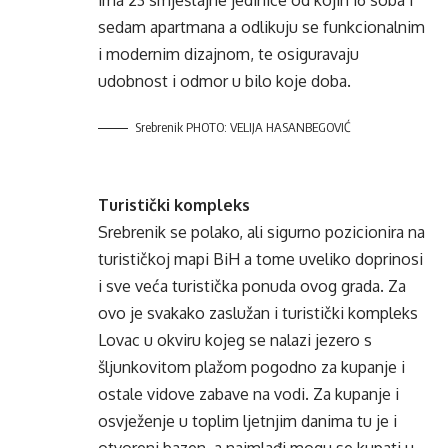
ima 23 smještajne jedinice od kojih 16 soba i
sedam apartmana a odlikuju se funkcionalnim
i modernim dizajnom, te osiguravaju
udobnost i odmor u bilo koje doba.
Srebrenik PHOTO: VELIJA HASANBEGOVIĆ
Turistički kompleks
Srebrenik se polako, ali sigurno pozicionira na
turističkoj mapi BiH a tome uveliko doprinosi
i sve veća turistička ponuda ovog grada. Za
ovo je svakako zaslužan i turistički kompleks
Lovac u okviru kojeg se nalazi jezero s
šljunkovitom plažom pogodno za kupanje i
ostale vidove zabave na vodi. Za kupanje i
osvježenje u toplim ljetnjim danima tu je i