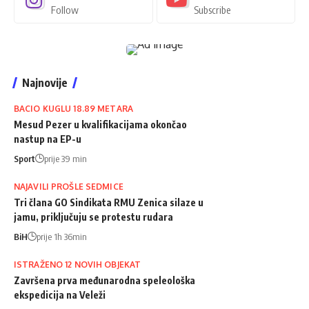
Follow
Subscribe
Najnovije
BACIO KUGLU 18.89 METARA
Mesud Pezer u kvalifikacijama okončao
nastup na EP-u
Sport
prije 39 min
NAJAVILI PROŠLE SEDMICE
Tri člana GO Sindikata RMU Zenica silaze u
jamu, priključuju se protestu rudara
BiH
prije 1h 36min
ISTRAŽENO 12 NOVIH OBJEKAT
Završena prva međunarodna speleološka
ekspedicija na Veleži