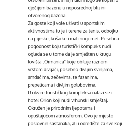
otvoreni bazen, a najmlađi mogu se kupati u
dječijem bazenu u neposrednoj blizini
otvorenog bazena.
Za goste koji vole uživati u sportskim
aktivnostima tu je i terene za tenis, odbojku
na pijesku, košarku i mali nogomet. Posebna
pogodnost koju turistički kompleks nudi
ogleda se u tome da je smješten u krugu
lovišta „Ormanica“ koje obiluje raznom
vrstom divljači, posebno divljim svinjama,
srndaćima, zečevima, te fazanima,
prepelicama i divljim golubovima.
U okviru turističkog kompleksa nalazi se i
hotel Orion koji nudi vrhunski smještaj.
Okružen je prirodnim ljepotama i
opuštajućom atmosferom. Ovo je mjesto
poslovnih sastanaka, ali i odredište za sve koji