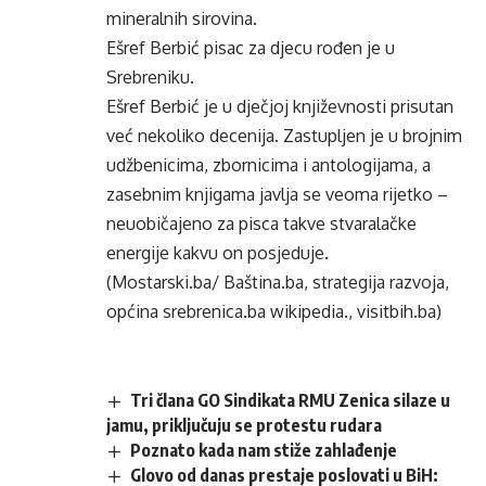
mineralnih sirovina.
Ešref Berbić pisac za djecu rođen je u
Srebreniku.
Ešref Berbić je u dječjoj književnosti prisutan
već nekoliko decenija. Zastupljen je u brojnim
udžbenicima, zbornicima i antologijama, a
zasebnim knjigama javlja se veoma rijetko –
neuobičajeno za pisca takve stvaralačke
energije kakvu on posjeduje.
(Mostarski.ba/ Baština.ba, strategija razvoja,
općina srebrenica.ba wikipedia., visitbih.ba)
Tri člana GO Sindikata RMU Zenica silaze u
jamu, priključuju se protestu rudara
Poznato kada nam stiže zahlađenje
Glovo od danas prestaje poslovati u BiH: