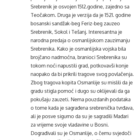
Srebrenik je osvojen 1512.godine, zajedno sa
Teočakom. Druga je verzija da je 1521. godine
bosanski sandžak-beg Feriz-beg zauzeo
Srebrenik, Sokol i Tešanj. Interesantna je
narodna predaja o osmanlijskom zauzimanju
Srebrenika. Kako je osmanlijska vojska bila
brojčano nadmoćna, branioci Srebrenika su
tokom noći napustili grad, potkovavši konje
naopako da bi prikrili tragove svog povlačenja.
Zbog tragova kopita Osmanlije su mislili da je
gradu stigla pomoć i dugo su oklijevali da ga
pokušaju zauzeti. Nema pouzdanih podataka
o tome kada je sagrađena srebrenička tvrđava,
ali je posve sigurno da su je sagradili Mađari
za vrijeme svoje vladavine u Bosni.
Dograđivali su je Osmanlije, o čemu svjedoči