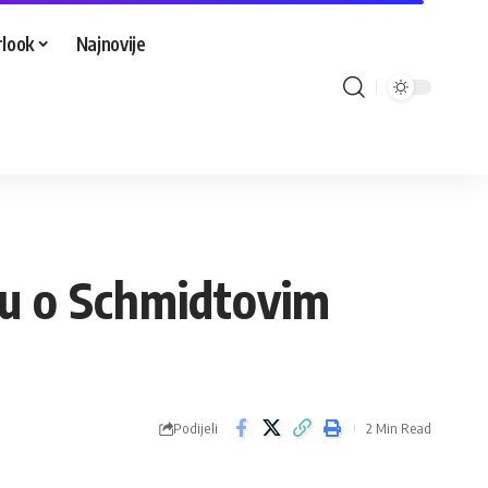
look
Najnovije
ku o Schmidtovim
Podijeli
2 Min Read