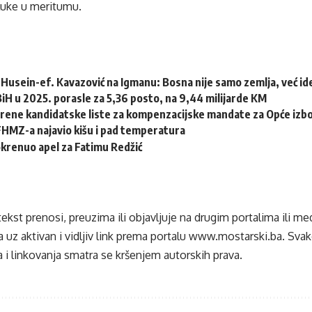
uke u meritumu.
Husein-ef. Kavazović na Igmanu: Bosna nije samo zemlja, već idej
 BiH u 2025. porasle za 5,36 posto, na 9,44 milijarde KM
erene kandidatske liste za kompenzacijske mandate za Opće izb
HMZ-a najavio kišu i pad temperatura
krenuo apel za Fatimu Redžić
tekst prenosi, preuzima ili objavljuje na drugim portalima ili m
 uz aktivan i vidljiv link prema portalu
www.mostarski.ba
. Sva
 i linkovanja smatra se kršenjem autorskih prava.