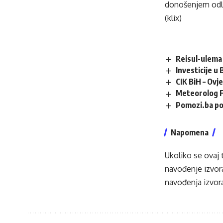
donošenjem odl
(klix)
Reisul-ulema 
Investicije u
CIK BiH – Ovj
Meteorolog F
Pomozi.ba po
Napomena
Ukoliko se ovaj 
navođenje izvora
navođenja izvora