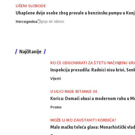
LIŠENI SLOBODE
Uhapšene dvije osobe zbog provale u benzinsku pumpu u Konj
Hercegovina
prije 4h 48min
Najčitanije
KO ĆE ODGOVARATI ZA ŠTETU NAČINJENU GR
Inspekcija presudila: Radnici nisu krivi, Senk
Vijesti
U ULICI RADE BITANGE 34
Korica: Domaći okusi u modernom ruhu u M
Promo
MOŽE LI IKO ZAUSTAVITI KORDIĆA?
Malo mačku teleća glava: Monarhistički vlad