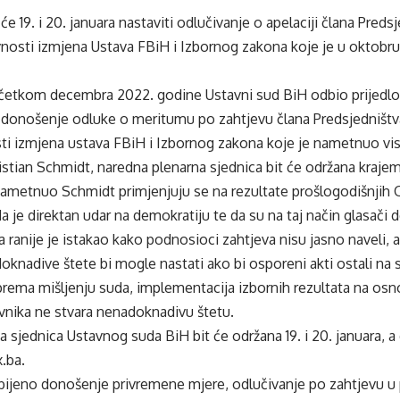
e 19. i 20. januara nastaviti odlučivanje o apelaciji člana Preds
nosti izmjena Ustava FBiH i Izbornog zakona koje je u oktobr
četkom decembra 2022. godine Ustavni sud BiH odbio prijedlog
 donošenje odluke o meritumu po zahtjevu člana Predsjedništv
ti izmjena ustava FBiH i Izbornog zakona koje je nametnuo vis
stian Schmidt, naredna plenarna sjednica bit će održana krajem
ametnuo Schmidt primjenjuju se na rezultate prošlogodišnjih O
 je direktan udar na demokratiju te da su na taj način glasači 
 ranije je istakao kako podnosioci zahtjeva nisu jasno naveli, 
oknadive štete bi mogle nastati ako bi osporeni akti ostali na s
 prema mišljenju suda, implementacija izbornih rezultata na o
vnika ne stvara nenadoknadivu štetu.
 sjednica Ustavnog suda BiH bit će održana 19. i 20. januara, a 
x.ba.
bijeno donošenje privremene mjere, odlučivanje po zahtjevu u p