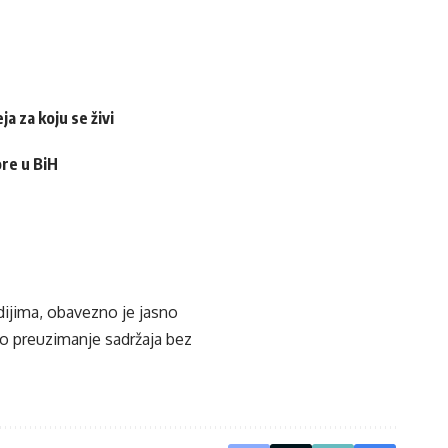
a za koju se živi
ore u BiH
edijima, obavezno je jasno
ko preuzimanje sadržaja bez