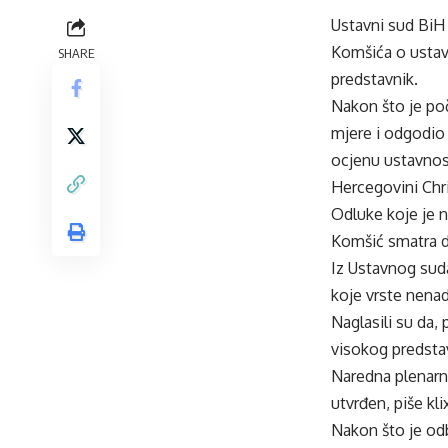
Ustavni sud BiH ć
Komšića o ustav
SHARE
predstavnik.
Nakon što je po
mjere i odgodio
ocjenu ustavnos
Hercegovini Chri
Odluke koje je n
Komšić smatra da
Iz Ustavnog suda
koje vrste nenad
Naglasili su da,
visokog predsta
Naredna plenarna
utvrđen, piše kli
Nakon što je od