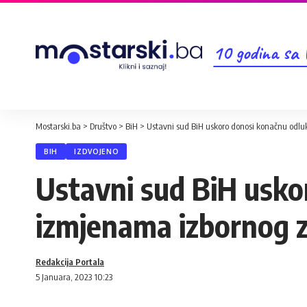
10 godina sa
Mostarski.ba
>
Društvo
>
BiH
>
Ustavni sud BiH uskoro donosi konačnu odl
BIH
IZDVOJENO
Ustavni sud BiH usko
izmjenama izbornog 
Redakcija Portala
5 Januara, 2023 10:23