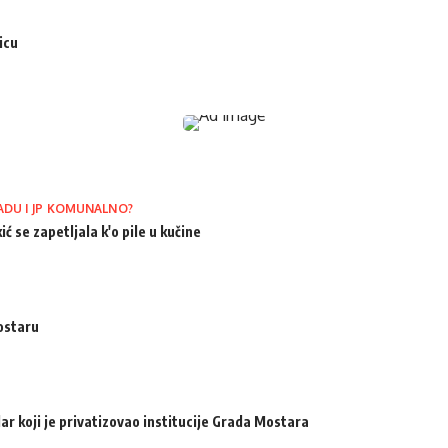
icu
ADU I JP KOMUNALNO?
ić se zapetljala k'o pile u kučine
ostaru
ar koji je privatizovao institucije Grada Mostara