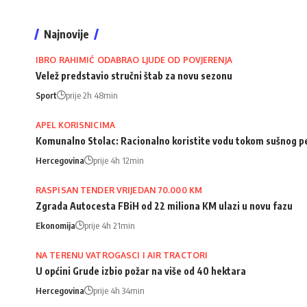
Najnovije
IBRO RAHIMIĆ ODABRAO LJUDE OD POVJERENJA
Velež predstavio stručni štab za novu sezonu
Sport
prije 2h 48min
APEL KORISNICIMA
Komunalno Stolac: Racionalno koristite vodu tokom sušnog p
Hercegovina
prije 4h 12min
RASPISAN TENDER VRIJEDAN 70.000 KM
Zgrada Autocesta FBiH od 22 miliona KM ulazi u novu fazu
Ekonomija
prije 4h 21min
NA TERENU VATROGASCI I AIR TRACTORI
U općini Grude izbio požar na više od 40 hektara
Hercegovina
prije 4h 34min