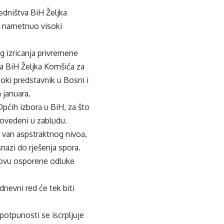
jedništva BiH Željka
u nametnuo visoki
 izricanja privremene
a BiH Željka Komšića za
oki predstavnik u Bosni i
 januara.
pćih izbora u BiH, za što
dovedeni u zabludu.
a van aspstraktnog nivoa,
nazi do rješenja spora.
snovu osporene odluke
dnevni red će tek biti
otpunosti se iscrpljuje