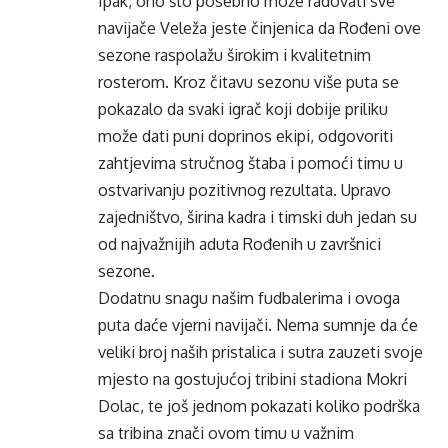
Ipak, ono što posebno može radovati sve
navijače Veleža jeste činjenica da Rođeni ove
sezone raspolažu širokim i kvalitetnim
rosterom. Kroz čitavu sezonu više puta se
pokazalo da svaki igrač koji dobije priliku
može dati puni doprinos ekipi, odgovoriti
zahtjevima stručnog štaba i pomoći timu u
ostvarivanju pozitivnog rezultata. Upravo
zajedništvo, širina kadra i timski duh jedan su
od najvažnijih aduta Rođenih u završnici
sezone.
Dodatnu snagu našim fudbalerima i ovoga
puta daće vjerni navijači. Nema sumnje da će
veliki broj naših pristalica i sutra zauzeti svoje
mjesto na gostujućoj tribini stadiona Mokri
Dolac, te još jednom pokazati koliko podrška
sa tribina znači ovom timu u važnim