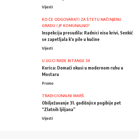
Vijesti
KO ĆE ODGOVARATI ZA ŠTETU NAČINJENU
GRADU I JP KOMUNALNO?
Inspekcija presudila: Radnici nisu krivi, Senkić
se zapetljala k'o pile u kučine
Vijesti
U ULICI RADE BITANGE 34
Korica: Domaći okusi u modernom ruhu u
Mostaru
Promo
TRADICIONALNI MARŠ
Obilježavanje 31. godišnjice pogibije pet
“Zlatnih ljiljana”
Vijesti