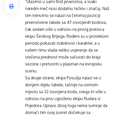
“Ulazimo u sami finiš prvenstva, a svaki
naredni meč nosi dodatnu težinu i značaj. Naš
tim trenutno se nalazi na četvrtoj poziciji
prvenstvene tabele sa 47 osvojenih bodova,
čak sedam više u odnosu na prvog pratioca
ekipu Širokog Brijega. Rođeni su u proteklom
periodu pokazali stabilnost i karakter, a u
našem timu vlada veliko uvjerenje da se
stečena prednost može sačuvati do kraja
sezone i pretvoriti u plasman na evropsku
scenu.
Sa druge strane, ekipa Posušja nalazi se u
donjem dijelu tabele, tačnije na osmom
mjestu sa 32 osvojena boda, svega tri više u
odnosu na prvu ugroženu ekipu Rudara iz
Prijedora. Upravo zbog toga nema sumnje da
domaći tim ovaj susret dočekuje sa