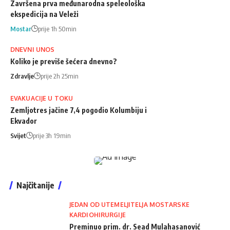
Završena prva međunarodna speleološka
ekspedicija na Veleži
Mostar
prije 1h 50min
DNEVNI UNOS
Koliko je previše šećera dnevno?
Zdravlje
prije 2h 25min
EVAKUACIJE U TOKU
Zemljotres jačine 7,4 pogodio Kolumbiju i
Ekvador
Svijet
prije 3h 19min
Najčitanije
JEDAN OD UTEMELJITELJA MOSTARSKE
KARDIOHIRURGIJE
Preminuo prim. dr. Sead Mulahasanović