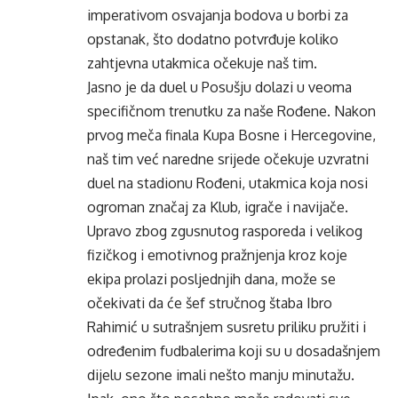
imperativom osvajanja bodova u borbi za
opstanak, što dodatno potvrđuje koliko
zahtjevna utakmica očekuje naš tim.
Jasno je da duel u Posušju dolazi u veoma
specifičnom trenutku za naše Rođene. Nakon
prvog meča finala Kupa Bosne i Hercegovine,
naš tim već naredne srijede očekuje uzvratni
duel na stadionu Rođeni, utakmica koja nosi
ogroman značaj za Klub, igrače i navijače.
Upravo zbog zgusnutog rasporeda i velikog
fizičkog i emotivnog pražnjenja kroz koje
ekipa prolazi posljednjih dana, može se
očekivati da će šef stručnog štaba Ibro
Rahimić u sutrašnjem susretu priliku pružiti i
određenim fudbalerima koji su u dosadašnjem
dijelu sezone imali nešto manju minutažu.