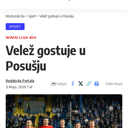
Mostarski.ba
>
Sport
>
Velež gostuje u Posušju
SPORT
WWIN LIGA BIH
Velež gostuje u
Posušju
Redakcija Portala
Podijeli
3 Min Read
9 Maja, 2026 7:47