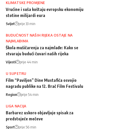
KLIMATSKE PROMJENE
Vrućine i suša koštaju evropsku ekonomiju
stotine milijardi eura
Svijet
prije 33 min
BUDUĆNOST NAŠIH RIJEKA OSTAJE NA
NAJMLAĐIMA
Škola mušičarenja za najmlađe: Kako se
stvaraju budući čuvari naših rijeka
Vijesti
prije 44 min
U SUPETRU
Film “Paviljon” Dine Mustafića osvojio
nagradu publike na 12. Brač Film Festivalu
Region
prije 54 min
LIGA NACIJA
Barbarez uskoro objavljuje spisak za
predstojeće mečeve
Sport
prije 56 min