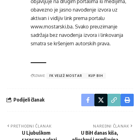
objavljuje na drugim portalima ili medijima,
obavezno je jasno navođenje izvora uz
aktivan i vidljiv link prema portalu
www.mostarski.ba
. Svako preuzimanje
sadržaja bez navođenja izvora i linkovanja
smatra se kršenjem autorskih prava.
OZNAKE:
FK VELEŽ MOSTAR
KUP BIH
Podijeli članak
PRETHODNI ČLANAK
NAREDNI ČLANAK
U Ljubuškom
U BiH danas kiša,
rasprava o ulozi
pljuskovi i grmljavina