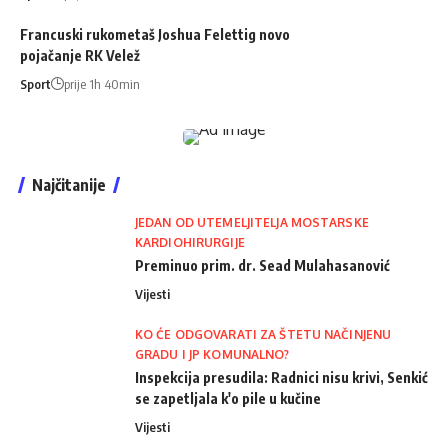
Francuski rukometaš Joshua Felettig novo
pojačanje RK Velež
Sport
prije 1h 40min
Najčitanije
JEDAN OD UTEMELJITELJA MOSTARSKE
KARDIOHIRURGIJE
Preminuo prim. dr. Sead Mulahasanović
Vijesti
KO ĆE ODGOVARATI ZA ŠTETU NAČINJENU
GRADU I JP KOMUNALNO?
Inspekcija presudila: Radnici nisu krivi, Senkić
se zapetljala k'o pile u kučine
Vijesti