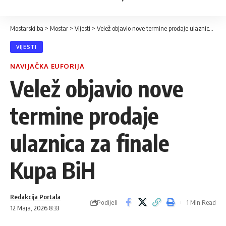
Mostarski.ba
>
Mostar
>
Vijesti
>
Velež objavio nove termine prodaje ulaznica za finale Kupa BiH
VIJESTI
NAVIJAČKA EUFORIJA
Velež objavio nove
termine prodaje
ulaznica za finale
Kupa BiH
Redakcija Portala
Podijeli
1 Min Read
12 Maja, 2026 8:33