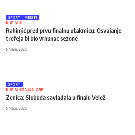
SPORT
VIJESTI
KUP BIH
Rahimić pred prvu finalnu utakmicu: Osvajanje
trofeja bi bio vrhunac sezone
5 Maja, 2026
SPORT
KUP BIH ZA JUNIORE
Zenica: Sloboda savladala u finalu Velež
5 Maja, 2026