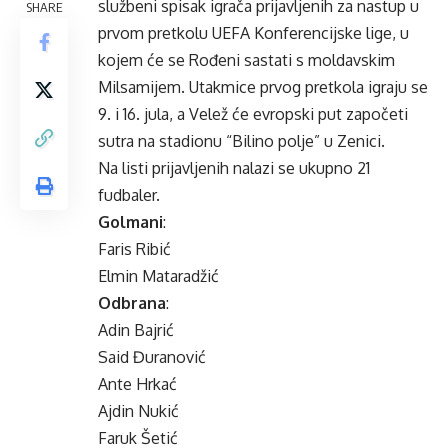
službeni spisak igrača prijavljenih za nastup u
SHARE
prvom pretkolu UEFA Konferencijske lige, u
kojem će se Rođeni sastati s moldavskim
Milsamijem. Utakmice prvog pretkola igraju se
9. i 16. jula, a Velež će evropski put započeti
sutra na stadionu “Bilino polje” u Zenici.
Na listi prijavljenih nalazi se ukupno 21
fudbaler.
Golmani
:
Faris Ribić
Elmin Mataradžić
Odbrana
:
Adin Bajrić
Said Đuranović
Ante Hrkać
Ajdin Nukić
Faruk Šetić