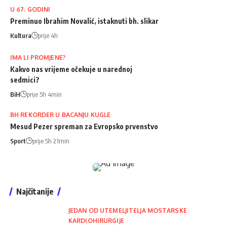
U 67. GODINI
Preminuo Ibrahim Novalić, istaknuti bh. slikar
Kultura
prije 4h
IMA LI PROMJENE?
Kakvo nas vrijeme očekuje u narednoj
sedmici?
BiH
prije 5h 4min
BH REKORDER U BACANJU KUGLE
Mesud Pezer spreman za Evropsko prvenstvo
Sport
prije 5h 21min
Najčitanije
JEDAN OD UTEMELJITELJA MOSTARSKE
KARDIOHIRURGIJE