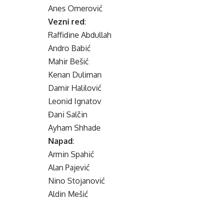
Anes Omerović
Vezni red
:
Raffidine Abdullah
Andro Babić
Mahir Bešić
Kenan Duliman
Damir Halilović
Leonid Ignatov
Đani Salčin
Ayham Shhade
Napad
:
Armin Spahić
Alan Pajević
Nino Stojanović
Aldin Mešić