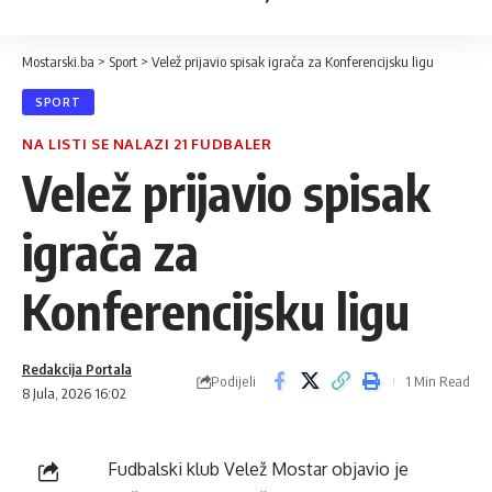
Mostarski.ba
>
Sport
>
Velež prijavio spisak igrača za Konferencijsku ligu
SPORT
NA LISTI SE NALAZI 21 FUDBALER
Velež prijavio spisak
igrača za
Konferencijsku ligu
Redakcija Portala
Podijeli
1 Min Read
8 Jula, 2026 16:02
Fudbalski klub Velež Mostar objavio je