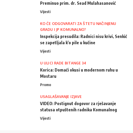
Preminuo prim. dr. Sead Mulahasanović
Vijesti
KO ĆE ODGOVARATI ZA ŠTETU NAČINJENU
GRADU I JP KOMUNALNO?
Inspekcija presudila: Radnici nisu krivi, Senkić
se zapetljala k'o pile u kučine
Vijesti
U ULICI RADE BITANGE 34
Korica: Domaći okusi u modernom ruhu u
Mostaru
Promo
USAGLAŠAVANJE IZJAVE
VIDEO: Postignut dogovor za rješavanje
statusa otpuštenih radnika Komunalnog
Vijesti