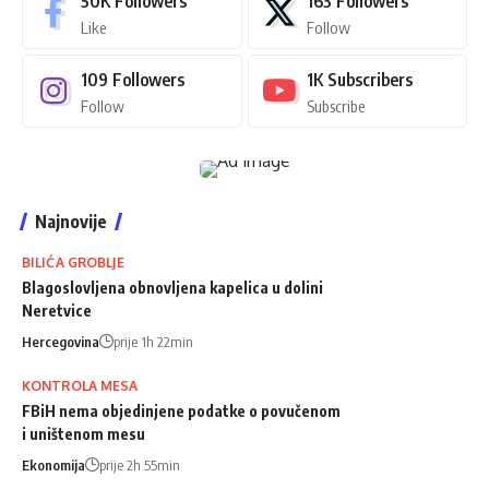
50K
Followers
163
Followers
Like
Follow
109
Followers
1K
Subscribers
Follow
Subscribe
Najnovije
BILIĆA GROBLJE
Blagoslovljena obnovljena kapelica u dolini
Neretvice
Hercegovina
prije 1h 22min
KONTROLA MESA
FBiH nema objedinjene podatke o povučenom
i uništenom mesu
Ekonomija
prije 2h 55min