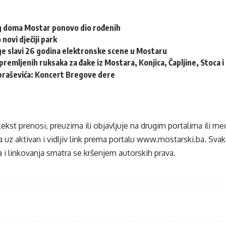
eg doma Mostar ponovo dio rođenih
 novi dječiji park
e slavi 26 godina elektronske scene u Mostaru
remljenih ruksaka za đake iz Mostara, Konjica, Čapljine, Stoca 
braševića: Koncert Bregove dere
tekst prenosi, preuzima ili objavljuje na drugim portalima ili m
 uz aktivan i vidljiv link prema portalu
www.mostarski.ba
. Sva
 i linkovanja smatra se kršenjem autorskih prava.