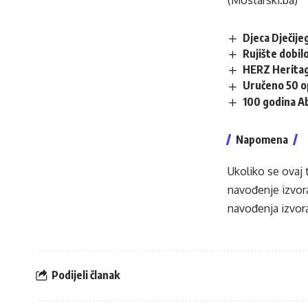
(Mostarski.ba)
Djeca Dječij
Rujište dobilo
HERZ Heritag
Uručeno 50 op
100 godina A
Napomena
Ukoliko se ovaj 
navođenje izvora
navođenja izvora
Podijeli članak