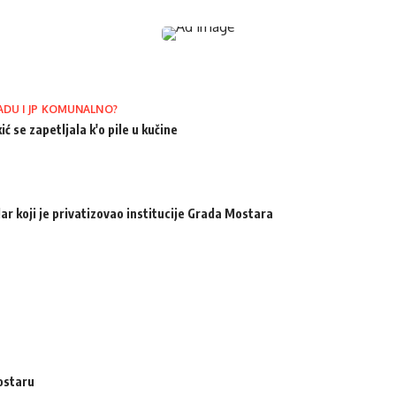
ADU I JP KOMUNALNO?
ić se zapetljala k'o pile u kučine
ar koji je privatizovao institucije Grada Mostara
ostaru