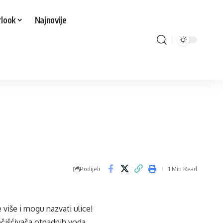
look
Najnovije
Podijeli
1 Min Read
 više i mogu nazvati ulice!
ečišćivača otpadnih voda.