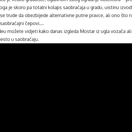
oga je skoro pa totalni kolaps saobraćaja u gradu, uistinu izvo
e trude da obezbijede alternativne putne pravce, ali ono što n
 saobraćajni čepovi….
eu možete vidjeti kako danas izgleda Mostar iz ugla vozača ali 
jesto u saobraćaju.