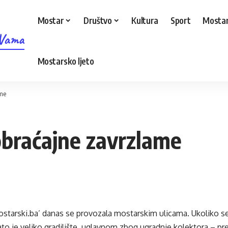
Mostar
Društvo
Kultura
Sport
Mostar
 Vama
Mostarsko ljeto
ame
obraćajne zavrzlame
ostarski.ba’ danas se provozala mostarskim ulicama. Ukoliko se
to je veliko gradilište, uglavnom zbog ugradnje kolektora – pr