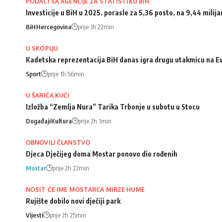
PODACI SA AGENCIJE ZA STATISTIKU BIH
Investicije u BiH u 2025. porasle za 5,36 posto, na 9,44 milij
BiH
Hercegovina
prije 1h 22min
U SKOPLJU
Kadetska reprezentacija BiH danas igra drugu utakmicu na Ev
Sport
prije 1h 56min
U ŠARIĆA KUĆI
Izložba “Zemlja Nura” Tarika Trbonje u subotu u Stocu
Događaji
Kultura
prije 2h 1min
OBNOVILI ČLANSTVO
Djeca Dječijeg doma Mostar ponovo dio rođenih
Mostar
prije 2h 22min
NOSIT ĆE IME MOSTARCA MIRZE HUME
Rujište dobilo novi dječiji park
Vijesti
prije 2h 25min