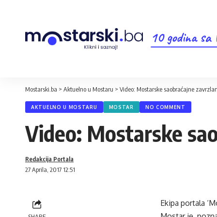
10 godina sa
Mostarski.ba
>
Aktuelno u Mostaru
>
Video: Mostarske saobraćajne zavrzl
AKTUELNO U MOSTARU
MOSTAR
NO COMMENT
Video: Mostarske sa
Redakcija Portala
27 Aprila, 2017 12:51
Ekipa portala ‘M
Mostar je, pozna
SHARE