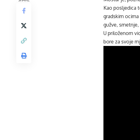
Kao posljedica t
gradskim ocima s
gužve, smetnje,
U priloženom vid
bore za svoje m