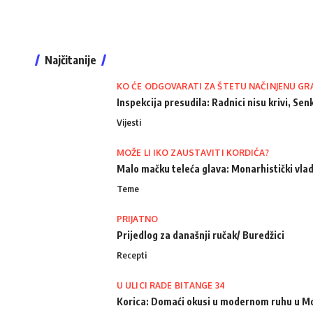
Najčitanije
KO ĆE ODGOVARATI ZA ŠTETU NAČINJENU GR
Inspekcija presudila: Radnici nisu krivi, Senk
Vijesti
MOŽE LI IKO ZAUSTAVITI KORDIĆA?
Malo mačku teleća glava: Monarhistički vlad
Teme
PRIJATNO
Prijedlog za današnji ručak/ Buredžici
Recepti
U ULICI RADE BITANGE 34
Korica: Domaći okusi u modernom ruhu u M